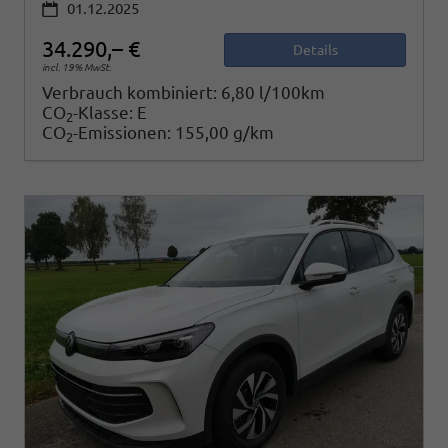
01.12.2025
34.290,– €
Details
incl. 19% MwSt.
Verbrauch kombiniert:
6,80 l/100km
CO
-Klasse:
E
2
CO
-Emissionen:
155,00 g/km
2