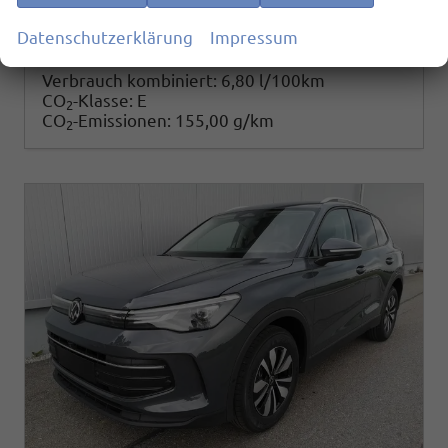
35.490,– €
Datenschutzerklärung
Impressum
Details
incl. 19% MwSt.
Verbrauch kombiniert:
6,80 l/100km
CO
-Klasse:
E
2
CO
-Emissionen:
155,00 g/km
2