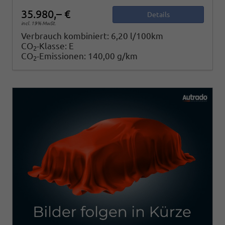
35.980,– €
Details
incl. 19% MwSt.
Verbrauch kombiniert:
6,20 l/100km
CO
-Klasse:
E
2
CO
-Emissionen:
140,00 g/km
2