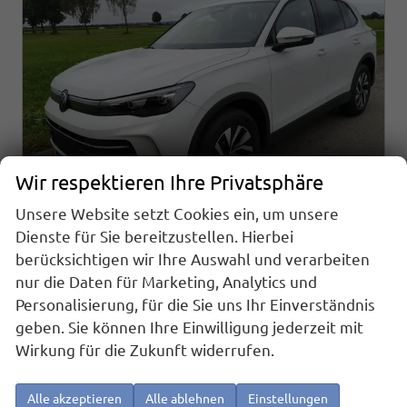
Wir respektieren Ihre Privatsphäre
Unsere Website setzt Cookies ein, um unsere
Dienste für Sie bereitzustellen. Hierbei
berücksichtigen wir Ihre Auswahl und verarbeiten
Volkswagen Tiguan
nur die Daten für Marketing, Analytics und
1.5 eTSI 96 kW Life Navi ACC LED AHK
sofort lieferbar
Fahrzeug mit Tageszulassung
Personalisierung, für die Sie uns Ihr Einverständnis
geben. Sie können Ihre Einwilligung jederzeit mit
Fahrzeugnr.
24903
Getriebe
Automatik
Wirkung für die Zukunft widerrufen.
Kraftstoff
Benzin
Außenfarbe
Onyx Weiß Perlmutteffekt
Leistung
96 kW (131 PS)
Kilometerstand
10 km
Alle akzeptieren
Alle ablehnen
Einstellungen
01.01.2026