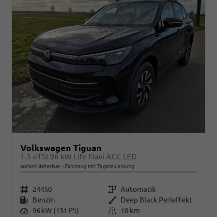
Volkswagen Tiguan
1.5 eTSI 96 kW Life Navi ACC LED
sofort lieferbar
Fahrzeug mit Tageszulassung
Fahrzeugnr.
24450
Getriebe
Automatik
Kraftstoff
Benzin
Außenfarbe
Deep Black Perleffekt
Leistung
96 kW (131 PS)
Kilometerstand
10 km