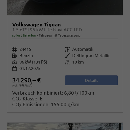
Volkswagen Tiguan
1.5 eTSI 96 kW Life Navi ACC LED
sofort lieferbar
Fahrzeug mit Tageszulassung
Fahrzeugnr.
24415
Getriebe
Automatik
Kraftstoff
Benzin
Außenfarbe
Delfingrau Metallic
Leistung
96 kW (131 PS)
Kilometerstand
10 km
01.12.2025
34.290,– €
Details
incl. 19% MwSt.
Verbrauch kombiniert:
6,80 l/100km
CO
-Klasse:
E
2
CO
-Emissionen:
155,00 g/km
2