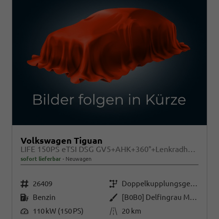
Volkswagen Tiguan
LIFE 150PS eTSI DSG GV5+AHK+360°+Lenkradheiz+IQ.Drive+ACC+App+eHeck+LED
sofort lieferbar
Neuwagen
Fahrzeugnr.
Getriebe
26409
Doppelkupplungsgetriebe (DSG)
Kraftstoff
Außenfarbe
Benzin
[B0B0] Delfingrau Metallic
Leistung
Kilometerstand
110 kW (150 PS)
20 km