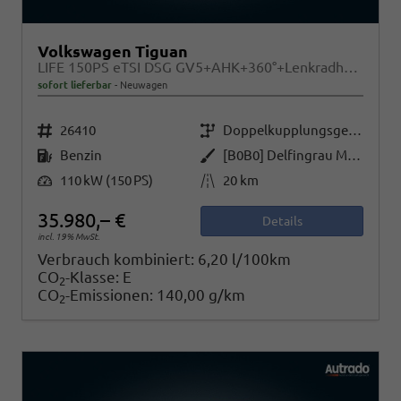
Volkswagen Tiguan
LIFE 150PS eTSI DSG GV5+AHK+360°+Lenkradheiz+IQ.Drive+ACC+App+eHeck+LED
sofort lieferbar
Neuwagen
Fahrzeugnr.
Getriebe
26410
Doppelkupplungsgetriebe (DSG)
Kraftstoff
Außenfarbe
Benzin
[B0B0] Delfingrau Metallic
Leistung
Kilometerstand
110 kW (150 PS)
20 km
35.980,– €
Details
incl. 19% MwSt.
Verbrauch kombiniert:
6,20 l/100km
CO
-Klasse:
E
2
CO
-Emissionen:
140,00 g/km
2