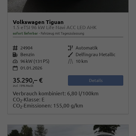
Volkswagen Tiguan
1.5 eTSI 96 kW Life Navi ACC LED AHK
sofort lieferbar
Fahrzeug mit Tageszulassung
Fahrzeugnr.
24904
Getriebe
Automatik
Kraftstoff
Benzin
Außenfarbe
Delfingrau Metallic
Leistung
96 kW (131 PS)
Kilometerstand
10 km
01.01.2026
35.290,– €
Details
incl. 19% MwSt.
Verbrauch kombiniert:
6,80 l/100km
CO
-Klasse:
E
2
CO
-Emissionen:
155,00 g/km
2