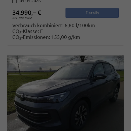
01.01.2026
34.990,– €
Details
incl. 19% MwSt.
Verbrauch kombiniert:
6,80 l/100km
CO
-Klasse:
E
2
CO
-Emissionen:
155,00 g/km
2