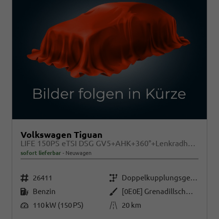
Volkswagen Tiguan
LIFE 150PS eTSI DSG GV5+AHK+360°+Lenkradheiz+IQ.Drive+ACC+App+eHeck+LED
sofort lieferbar
Neuwagen
Fahrzeugnr.
Getriebe
26411
Doppelkupplungsgetriebe (DSG)
Kraftstoff
Außenfarbe
Benzin
[0E0E] Grenadillschwarz Metallic
Leistung
Kilometerstand
110 kW (150 PS)
20 km