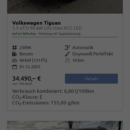
Volkswagen Tiguan
1.5 eTSI 96 kW Life Navi ACC LED
sofort lieferbar
Fahrzeug mit Tageszulassung
Fahrzeugnr.
23896
Getriebe
Automatik
Kraftstoff
Benzin
Außenfarbe
Onyxweiß Perleffekt
Leistung
96 kW (131 PS)
Kilometerstand
10 km
01.12.2025
34.490,– €
Details
incl. 19% MwSt.
Verbrauch kombiniert:
6,80 l/100km
CO
-Klasse:
E
2
CO
-Emissionen:
155,00 g/km
2