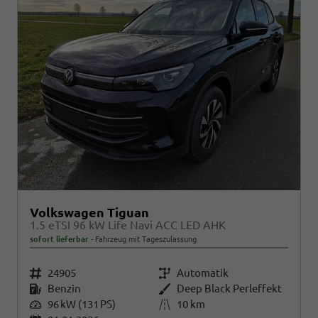
Volkswagen Tiguan
1.5 eTSI 96 kW Life Navi ACC LED AHK
sofort lieferbar
Fahrzeug mit Tageszulassung
Fahrzeugnr.
24905
Getriebe
Automatik
Kraftstoff
Benzin
Außenfarbe
Deep Black Perleffekt
Leistung
96 kW (131 PS)
Kilometerstand
10 km