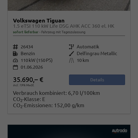
Volkswagen Tiguan
1.5 eTSI 110 kW Life DSG AHK ACC 360 el. HK
sofort lieferbar
Fahrzeug mit Tageszulassung
Fahrzeugnr.
26434
Getriebe
Automatik
Kraftstoff
Benzin
Außenfarbe
Delfingrau Metallic
Leistung
110 kW (150 PS)
Kilometerstand
10 km
01.06.2026
35.690,– €
Details
incl. 19% MwSt.
Verbrauch kombiniert:
6,70 l/100km
CO
-Klasse:
E
2
CO
-Emissionen:
152,00 g/km
2