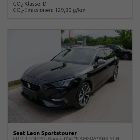
CO
-Klasse:
D
2
CO
-Emissionen:
129,00 g/km
2
Seat Leon Sportstourer
FR 2.0 TDI DSG Kombi DSG*KAMERA*AHK-SCHWENKBAR*NAVI*TEMPOMAT*WINTERPAKET*