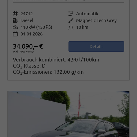
Fahrzeugnr.
24712
Getriebe
Automatik
Kraftstoff
Diesel
Außenfarbe
Magnetic Tech Grey
Leistung
110 kW (150 PS)
Kilometerstand
10 km
01.01.2026
34.090,– €
Details
incl. 19% MwSt.
Verbrauch kombiniert:
4,90 l/100km
CO
-Klasse:
D
2
CO
-Emissionen:
132,00 g/km
2