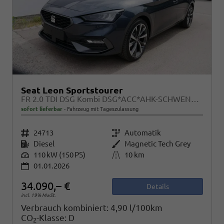
Seat Leon Sportstourer
FR 2.0 TDI DSG Kombi DSG*ACC*AHK-SCHWENKBAR*NAVI*RFK*FULL LINK*TRAVEL ASSIST*
sofort lieferbar
Fahrzeug mit Tageszulassung
Fahrzeugnr.
24713
Getriebe
Automatik
Kraftstoff
Diesel
Außenfarbe
Magnetic Tech Grey
Leistung
110 kW (150 PS)
Kilometerstand
10 km
01.01.2026
34.090,– €
Details
incl. 19% MwSt.
Verbrauch kombiniert:
4,90 l/100km
CO
-Klasse:
D
2