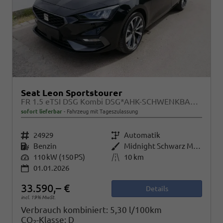
Seat Leon Sportstourer
FR 1.5 eTSI DSG Kombi DSG*AHK-SCHWENKBAR*NAVI*ACC*KAMERA*3-ZONE KILMAAUTOMATIK
sofort lieferbar
Fahrzeug mit Tageszulassung
Fahrzeugnr.
24929
Getriebe
Automatik
Kraftstoff
Benzin
Außenfarbe
Midnight Schwarz Metallic
Leistung
110 kW (150 PS)
Kilometerstand
10 km
01.01.2026
33.590,– €
Details
incl. 19% MwSt.
Verbrauch kombiniert:
5,30 l/100km
CO
-Klasse:
D
2