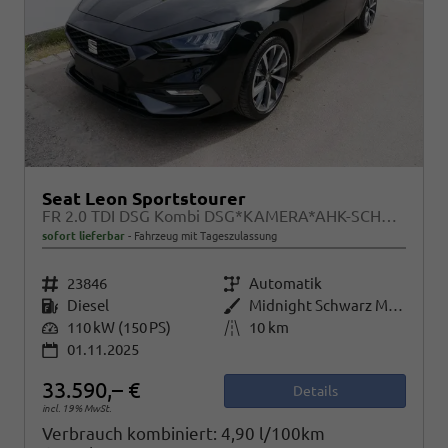
Seat Leon Sportstourer
FR 2.0 TDI DSG Kombi DSG*KAMERA*AHK-SCHWENKBAR*NAVI*TEMPOMAT*WINTERPAKET*
sofort lieferbar
Fahrzeug mit Tageszulassung
Fahrzeugnr.
23846
Getriebe
Automatik
Kraftstoff
Diesel
Außenfarbe
Midnight Schwarz Metallic
Leistung
110 kW (150 PS)
Kilometerstand
10 km
01.11.2025
33.590,– €
Details
incl. 19% MwSt.
Verbrauch kombiniert:
4,90 l/100km