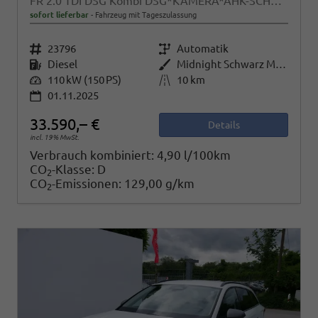
FR 2.0 TDI DSG Kombi DSG*KAMERA*AHK-SCHWENKBAR*NAVI*TEMPOMAT*WINTERPAKET*
sofort lieferbar
Fahrzeug mit Tageszulassung
Fahrzeugnr.
23796
Getriebe
Automatik
Kraftstoff
Diesel
Außenfarbe
Midnight Schwarz Metallic
Leistung
110 kW (150 PS)
Kilometerstand
10 km
01.11.2025
33.590,– €
Details
incl. 19% MwSt.
Verbrauch kombiniert:
4,90 l/100km
CO
-Klasse:
D
2
CO
-Emissionen:
129,00 g/km
2