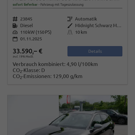
sofort lieferbar
Fahrzeug mit Tageszulassung
Fahrzeugnr.
23845
Getriebe
Automatik
Kraftstoff
Diesel
Außenfarbe
Midnight Schwarz Metallic
Leistung
110 kW (150 PS)
Kilometerstand
10 km
01.11.2025
33.590,– €
Details
incl. 19% MwSt.
Verbrauch kombiniert:
4,90 l/100km
CO
-Klasse:
D
2
CO
-Emissionen:
129,00 g/km
2