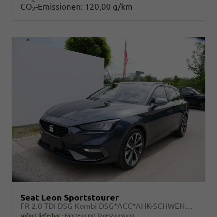
CO
-Emissionen:
120,00 g/km
2
Seat Leon Sportstourer
FR 2.0 TDI DSG Kombi DSG*ACC*AHK-SCHWENKBAR*NAVI*RFK*FULL LINK*TRAVEL ASSIST*
sofort lieferbar
Fahrzeug mit Tageszulassung