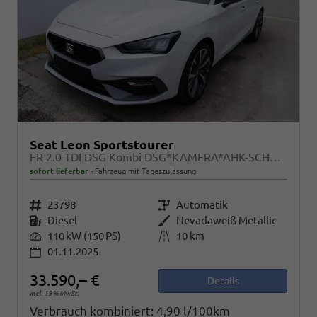
Seat Leon Sportstourer
FR 2.0 TDI DSG Kombi DSG*KAMERA*AHK-SCHWENKBAR*NAVI*TEMPOMAT*WINTERPAKET*
sofort lieferbar
Fahrzeug mit Tageszulassung
Fahrzeugnr.
23798
Getriebe
Automatik
Kraftstoff
Diesel
Außenfarbe
Nevadaweiß Metallic
Leistung
110 kW (150 PS)
Kilometerstand
10 km
01.11.2025
33.590,– €
Details
incl. 19% MwSt.
Verbrauch kombiniert:
4,90 l/100km