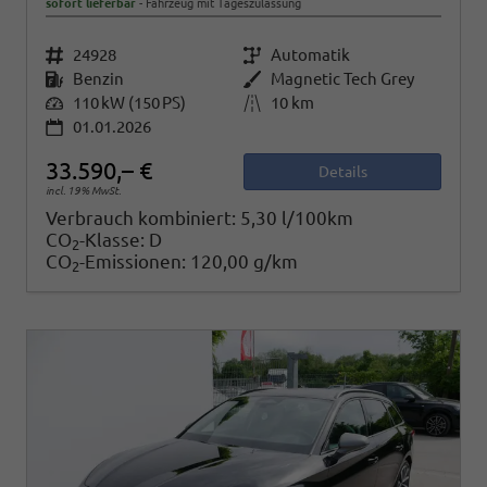
sofort lieferbar
Fahrzeug mit Tageszulassung
Fahrzeugnr.
24928
Getriebe
Automatik
Kraftstoff
Benzin
Außenfarbe
Magnetic Tech Grey
Leistung
110 kW (150 PS)
Kilometerstand
10 km
01.01.2026
33.590,– €
Details
incl. 19% MwSt.
Verbrauch kombiniert:
5,30 l/100km
CO
-Klasse:
D
2
CO
-Emissionen:
120,00 g/km
2