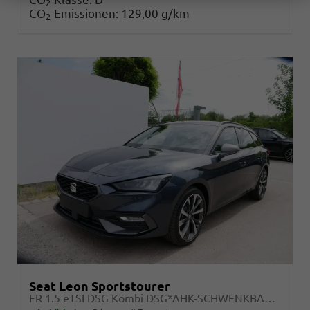
2
CO
-Emissionen:
129,00 g/km
2
Seat Leon Sportstourer
FR 1.5 eTSI DSG Kombi DSG*AHK-SCHWENKBAR*NAVI*ACC*KAMERA*3-ZONE KILMAAUTOMATIK