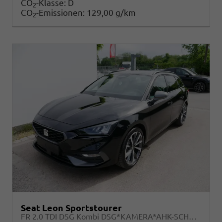
CO
-Klasse:
D
2
CO
-Emissionen:
129,00 g/km
2
Seat Leon Sportstourer
FR 2.0 TDI DSG Kombi DSG*KAMERA*AHK-SCHWENKBAR*NAVI*TEMPOMAT*WINTERPAKET*