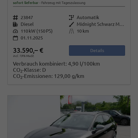
sofort lieferbar
Fahrzeug mit Tageszulassung
Fahrzeugnr.
23847
Getriebe
Automatik
Kraftstoff
Diesel
Außenfarbe
Midnight Schwarz Metallic
Leistung
110 kW (150 PS)
Kilometerstand
10 km
01.11.2025
33.590,– €
Details
incl. 19% MwSt.
Verbrauch kombiniert:
4,90 l/100km
CO
-Klasse:
D
2
CO
-Emissionen:
129,00 g/km
2