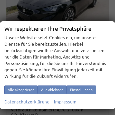
Wir respektieren Ihre Privatsphäre
Unsere Website setzt Cookies ein, um unsere
Dienste für Sie bereitzustellen. Hierbei
Seat Leon Sportstourer
berücksichtigen wir Ihre Auswahl und verarbeiten
FR 2.0 TDI DSG Kombi DSG*KAMERA*AHK-SCHWENKBAR*NAVI*TEMPOMAT*WINTERPAKET*
nur die Daten für Marketing, Analytics und
sofort lieferbar
Fahrzeug mit Tageszulassung
Personalisierung, für die Sie uns Ihr Einverständnis
geben. Sie können Ihre Einwilligung jederzeit mit
Fahrzeugnr.
24538
Getriebe
Automatik
Wirkung für die Zukunft widerrufen.
Kraftstoff
Diesel
Außenfarbe
Midnight Schwarz Metallic
Leistung
110 kW (150 PS)
Kilometerstand
10 km
01.11.2025
Alle akzeptieren
Alle ablehnen
Einstellungen
33.590,– €
Details
Datenschutzerklärung
Impressum
incl. 19% MwSt.
Verbrauch kombiniert:
4,90 l/100km
CO
-Klasse:
D