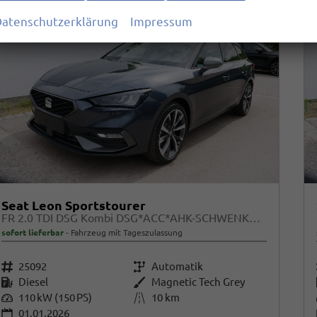
atenschutzerklärung
Impressum
Seat Leon Sportstourer
FR 2.0 TDI DSG Kombi DSG*ACC*AHK-SCHWENKBAR*NAVI*RFK*FULL LINK*TRAVEL ASSIST*
sofort lieferbar
Fahrzeug mit Tageszulassung
Fahrzeugnr.
25092
Getriebe
Automatik
Kraftstoff
Diesel
Außenfarbe
Magnetic Tech Grey
Leistung
110 kW (150 PS)
Kilometerstand
10 km
01.01.2026