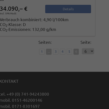
34.090,– €
Details
incl. 19% MwSt.
Verbrauch kombiniert:
4,90 l/100km
CO
-Klasse:
D
2
CO
-Emissionen:
132,00 g/km
2
Seiten:
Seite:
1
...
3
4
5
6
KONTAKT
tel. +49 (0) 741-94243800
mobil. 0151-46200146
mobil. 0171-8301697