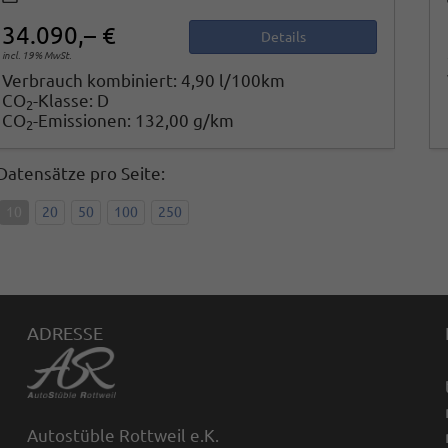
34.090,– €
Details
incl. 19% MwSt.
Verbrauch kombiniert:
4,90 l/100km
CO
-Klasse:
D
2
CO
-Emissionen:
132,00 g/km
2
Datensätze pro Seite:
10
20
50
100
250
ADRESSE
Autostüble Rottweil e.K.