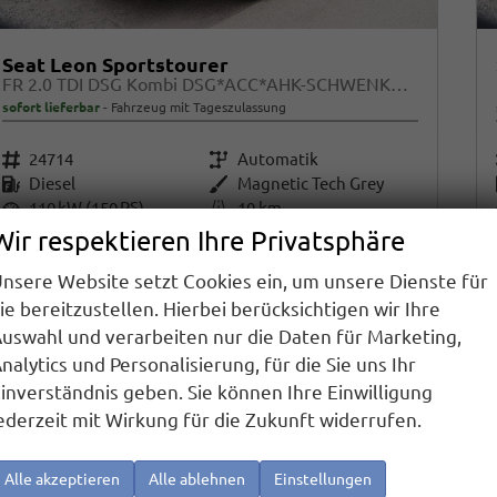
Seat Leon Sportstourer
FR 2.0 TDI DSG Kombi DSG*ACC*AHK-SCHWENKBAR*NAVI*RFK*FULL LINK*TRAVEL ASSIST*
sofort lieferbar
Fahrzeug mit Tageszulassung
Fahrzeugnr.
24714
Getriebe
Automatik
Kraftstoff
Diesel
Außenfarbe
Magnetic Tech Grey
Leistung
110 kW (150 PS)
Kilometerstand
10 km
01.01.2026
Wir respektieren Ihre Privatsphäre
34.090,– €
nsere Website setzt Cookies ein, um unsere Dienste für
Details
incl. 19% MwSt.
ie bereitzustellen. Hierbei berücksichtigen wir Ihre
Verbrauch kombiniert:
4,90 l/100km
uswahl und verarbeiten nur die Daten für Marketing,
CO
-Klasse:
D
2
nalytics und Personalisierung, für die Sie uns Ihr
CO
-Emissionen:
132,00 g/km
2
inverständnis geben. Sie können Ihre Einwilligung
ederzeit mit Wirkung für die Zukunft widerrufen.
Alle akzeptieren
Alle ablehnen
Einstellungen