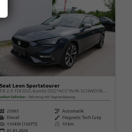
Seat Leon Sportstourer
FR 2.0 TDI DSG Kombi DSG*ACC*AHK-SCHWENKBAR*NAVI*RFK*FULL LINK*TRAVEL ASSIST*
sofort lieferbar
Fahrzeug mit Tageszulassung
Fahrzeugnr.
25093
Getriebe
Automatik
Kraftstoff
Diesel
Außenfarbe
Magnetic Tech Grey
Leistung
110 kW (150 PS)
Kilometerstand
10 km
01.01.2026