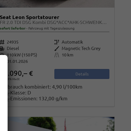
Seat Leon Sportstourer
FR 2.0 TDI DSG Kombi DSG*ACC*AHK-SCHWENKBAR*NAVI*RFK*FULL LINK*TRAVEL ASSIST*
sofort lieferbar
Fahrzeug mit Tageszulassung
Fahrzeugnr.
24935
Getriebe
Automatik
Kraftstoff
Diesel
Außenfarbe
Magnetic Tech Grey
Leistung
110 kW (150 PS)
Kilometerstand
10 km
01.01.2026
34.090,– €
Details
incl. 19% MwSt.
Verbrauch kombiniert:
4,90 l/100km
CO
-Klasse:
D
2
CO
-Emissionen:
132,00 g/km
2