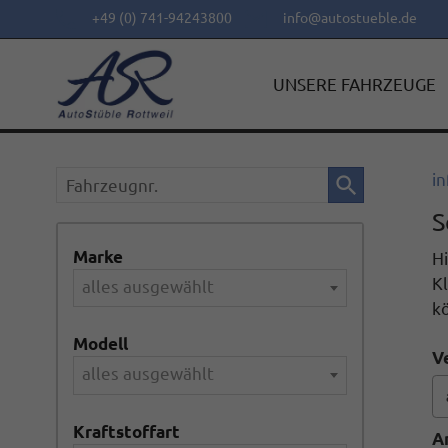
+49 (0) 741-94243800
info@autostueble.de
UNSERE FAHRZEUGE
Fahrzeugnr.
in
S
Marke
Hi
Kl
alles ausgewählt
k
Modell
V
alles ausgewählt
Kraftstoffart
A