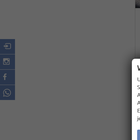
U
S
A
A
E
j