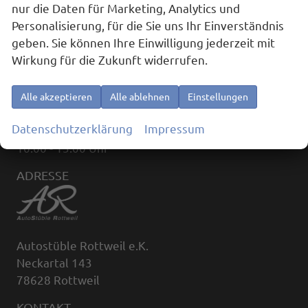
nur die Daten für Marketing, Analytics und
Personalisierung, für die Sie uns Ihr Einverständnis
geben. Sie können Ihre Einwilligung jederzeit mit
ÖFFNUNGSZEITEN
Wirkung für die Zukunft widerrufen.
Montag bis Freitag:
09:00 - 18:00
Alle akzeptieren
Alle ablehnen
Einstellungen
(außerhalb der Öffnungszeiten, nach Terminvereinbarung)
Datenschutzerklärung
Impressum
Samstag:
10:00 - 13:00 Uhr
ADRESSE
Autostüble Rottweil e.K.
Neckartal 143
78628 Rottweil
KONTAKT