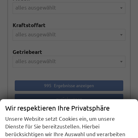
alles ausgewählt
Kraftstoffart
alles ausgewählt
Getriebeart
alles ausgewählt
995
Ergebnisse anzeigen
zurücksetzen
Wir respektieren Ihre Privatsphäre
Unsere Website setzt Cookies ein, um unsere
Anmelden
Dienste für Sie bereitzustellen. Hierbei
berücksichtigen wir Ihre Auswahl und verarbeiten