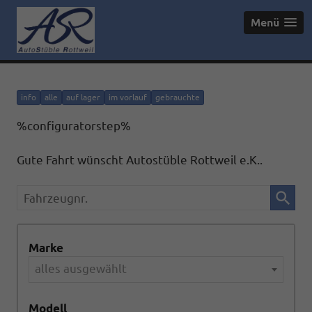
Menü
info
alle
auf lager
im vorlauf
gebrauchte
%configuratorstep%
Gute Fahrt wünscht Autostüble Rottweil e.K..
Fahrzeugnr.
Marke
alles ausgewählt
Modell