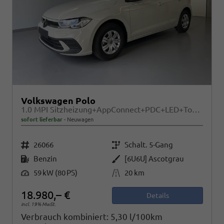
Volkswagen Polo
1.0 MPI Sitzheizung+AppConnect+PDC+LED+Touch+Lichtsensor+MultiLenkrad
sofort lieferbar
Neuwagen
Fahrzeugnr.
Getriebe
26066
Schalt. 5-Gang
Kraftstoff
Außenfarbe
Benzin
[6U6U] Ascotgrau
Leistung
Kilometerstand
59 kW (80 PS)
20 km
18.980,– €
Details
incl. 19% MwSt.
Verbrauch kombiniert:
5,30 l/100km