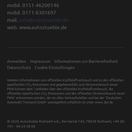
mobil. 0151-46200146
mobil. 0171-8301697
mail.
info@autostueble.de
web. www.autostueble.de
Anmelden
Impressum
Informationen zur Barrierefreiheit
Datenschutz
Cookie-Einstellungen
Weitere Informationen zum offiziellen Kraftstoffverbrauch und zu den offiziellen
spezifischen CO
-Emissionen und gegebenenfalls zum Stromverbrauch neuer
2
PKW können dem 'Leitfaden über den offiziellen Kraftstoffverbrauch, die
offiziellen spezifischen CO
-Emissionen und den offiziellen Stromverbrauch neuer
2
PKW' entnommen werden, der an allen Verkaufsstellen und bei der 'Deutschen
Automobil Treuhand GmbH' unentgeltlich erhältlich ist unter www.dat.de.
© 2026
Autostüble Rottweil e.K.
,
Neckartal 143
,
78628
Rottweil,
+49 (0)
741 - 94 24 38 00