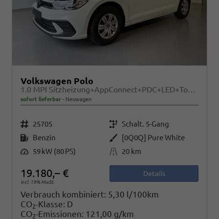
Volkswagen Polo
1.0 MPI Sitzheizung+AppConnect+PDC+LED+Touch+Lichtsensor+MultiLenkrad
sofort lieferbar
Neuwagen
Fahrzeugnr.
Getriebe
25705
Schalt. 5-Gang
Kraftstoff
Außenfarbe
Benzin
[0Q0Q] Pure White
Leistung
Kilometerstand
59 kW (80 PS)
20 km
19.180,– €
Details
incl. 19% MwSt.
Verbrauch kombiniert:
5,30 l/100km
CO
-Klasse:
D
2
CO
-Emissionen:
121,00 g/km
2