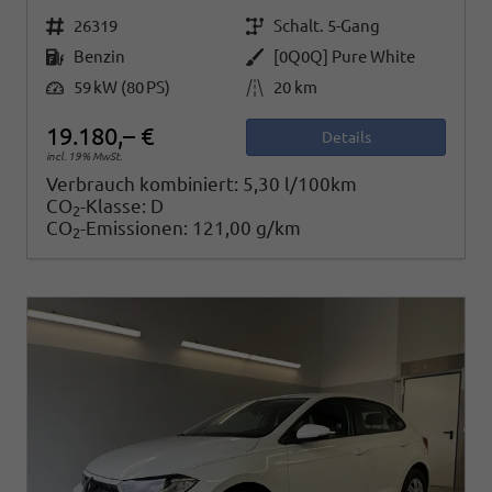
Fahrzeugnr.
Getriebe
26319
Schalt. 5-Gang
Kraftstoff
Außenfarbe
Benzin
[0Q0Q] Pure White
Leistung
Kilometerstand
59 kW (80 PS)
20 km
19.180,– €
Details
incl. 19% MwSt.
Verbrauch kombiniert:
5,30 l/100km
CO
-Klasse:
D
2
CO
-Emissionen:
121,00 g/km
2