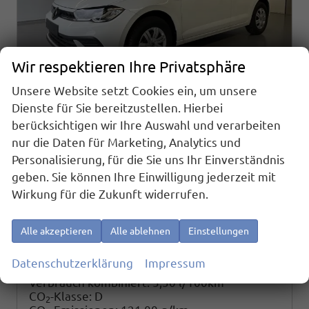
Wir respektieren Ihre Privatsphäre
Unsere Website setzt Cookies ein, um unsere
Dienste für Sie bereitzustellen. Hierbei
Volkswagen Polo
berücksichtigen wir Ihre Auswahl und verarbeiten
1.0 MPI Sitzheizung+AppConnect+PDC+LED+Touch+Lichtsensor+MultiLenkrad
nur die Daten für Marketing, Analytics und
sofort lieferbar
Neuwagen
Personalisierung, für die Sie uns Ihr Einverständnis
geben. Sie können Ihre Einwilligung jederzeit mit
Fahrzeugnr.
Getriebe
25703
Schalt. 5-Gang
Wirkung für die Zukunft widerrufen.
Kraftstoff
Außenfarbe
Benzin
[0Q0Q] Pure White
Leistung
Kilometerstand
59 kW (80 PS)
20 km
Alle akzeptieren
Alle ablehnen
Einstellungen
19.180,– €
Details
Datenschutzerklärung
Impressum
incl. 19% MwSt.
Verbrauch kombiniert:
5,30 l/100km
CO
-Klasse:
D
2