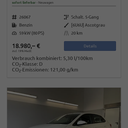
sofort lieferbar
Neuwagen
Fahrzeugnr.
Getriebe
26067
Schalt. 5-Gang
Kraftstoff
Außenfarbe
Benzin
[6U6U] Ascotgrau
Leistung
Kilometerstand
59 kW (80 PS)
20 km
18.980,– €
Details
incl. 19% MwSt.
Verbrauch kombiniert:
5,30 l/100km
CO
-Klasse:
D
2
CO
-Emissionen:
121,00 g/km
2