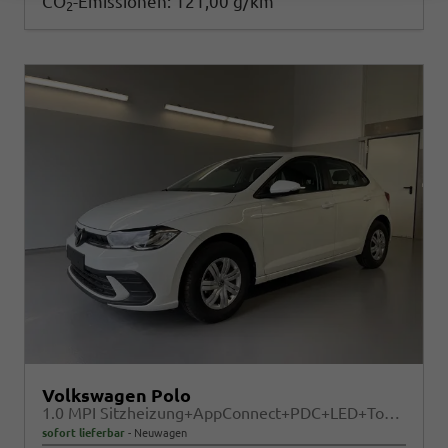
CO
-Emissionen:
121,00 g/km
2
Volkswagen Polo
1.0 MPI Sitzheizung+AppConnect+PDC+LED+Touch+Lichtsensor+MultiLenkrad
sofort lieferbar
Neuwagen