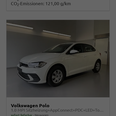
CO
-Emissionen:
121,00 g/km
2
Volkswagen Polo
1.0 MPI Sitzheizung+AppConnect+PDC+LED+Touch+Lichtsensor+MultiLenkrad
sofort lieferbar
Neuwagen