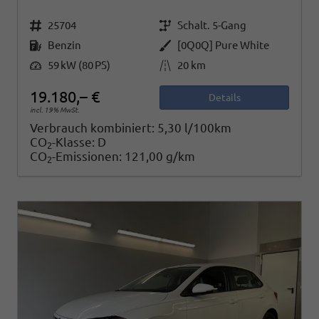
Fahrzeugnr.
Getriebe
25704
Schalt. 5-Gang
Kraftstoff
Außenfarbe
Benzin
[0Q0Q] Pure White
Leistung
Kilometerstand
59 kW (80 PS)
20 km
19.180,– €
Details
incl. 19% MwSt.
Verbrauch kombiniert:
5,30 l/100km
CO
-Klasse:
D
2
CO
-Emissionen:
121,00 g/km
2