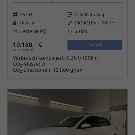
Fahrzeugnr.
Getriebe
25702
Schalt. 5-Gang
Kraftstoff
Außenfarbe
Benzin
[0Q0Q] Pure White
Leistung
Kilometerstand
59 kW (80 PS)
20 km
19.180,– €
Details
incl. 19% MwSt.
Verbrauch kombiniert:
5,30 l/100km
CO
-Klasse:
D
2
CO
-Emissionen:
121,00 g/km
2