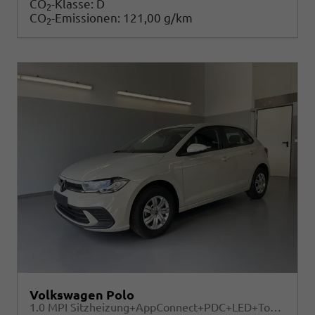
CO
-Klasse:
D
2
CO
-Emissionen:
121,00 g/km
2
Volkswagen Polo
1.0 MPI Sitzheizung+AppConnect+PDC+LED+Touch+Lichtsensor+MultiLenkrad