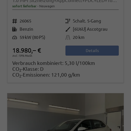
1.0 MPI Sitzheizung+AppConnect+PDC+LED+Touch+Lichtsensor+MultiLenkrad
sofort lieferbar
Neuwagen
Fahrzeugnr.
Getriebe
26065
Schalt. 5-Gang
Kraftstoff
Außenfarbe
Benzin
[6U6U] Ascotgrau
Leistung
Kilometerstand
59 kW (80 PS)
20 km
18.980,– €
Details
incl. 19% MwSt.
Verbrauch kombiniert:
5,30 l/100km
CO
-Klasse:
D
2
CO
-Emissionen:
121,00 g/km
2