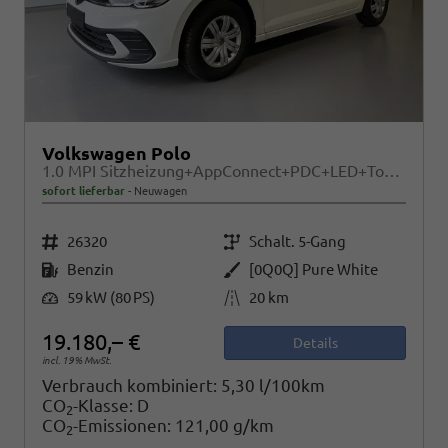
Volkswagen Polo
1.0 MPI Sitzheizung+AppConnect+PDC+LED+Touch+Lichtsensor+MultiLenkrad
sofort lieferbar
Neuwagen
Fahrzeugnr.
Getriebe
26320
Schalt. 5-Gang
Kraftstoff
Außenfarbe
Benzin
[0Q0Q] Pure White
Leistung
Kilometerstand
59 kW (80 PS)
20 km
19.180,– €
Details
incl. 19% MwSt.
Verbrauch kombiniert:
5,30 l/100km
CO
-Klasse:
D
2
CO
-Emissionen:
121,00 g/km
2