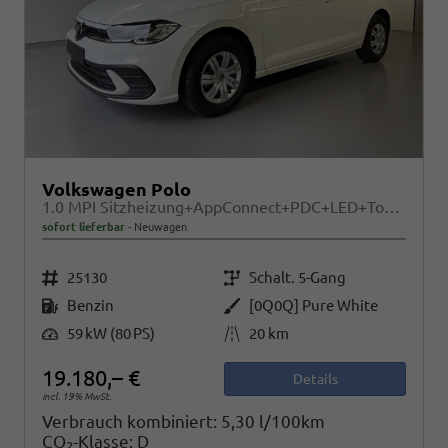
Volkswagen Polo
1.0 MPI Sitzheizung+AppConnect+PDC+LED+Touch+Lichtsensor+MultiLenkrad
sofort lieferbar
Neuwagen
Fahrzeugnr.
Getriebe
25130
Schalt. 5-Gang
Kraftstoff
Außenfarbe
Benzin
[0Q0Q] Pure White
Leistung
Kilometerstand
59 kW (80 PS)
20 km
19.180,– €
Details
incl. 19% MwSt.
Verbrauch kombiniert:
5,30 l/100km
CO
-Klasse:
D
2