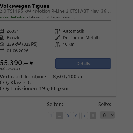
Volkswagen Tiguan
2.0 TSI 195 kW 4Motion R-Line 2.0TSI ABT Navi 360 AHK Pano
sofort lieferbar
Fahrzeug mit Tageszulassung
Fahrzeugnr.
26051
Getriebe
Automatik
Kraftstoff
Benzin
Außenfarbe
Delfingrau Metallic
Leistung
239 kW (325 PS)
Kilometerstand
10 km
01.06.2026
55.390,– €
Details
incl. 19% MwSt.
Verbrauch kombiniert:
8,60 l/100km
CO
-Klasse:
G
2
CO
-Emissionen:
195,00 g/km
2
Seiten:
Seite:
1
...
5
6
7
8