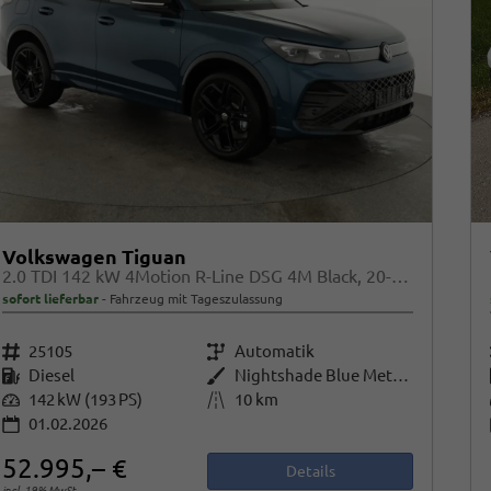
Volkswagen Tiguan
2.0 TDI 142 kW 4Motion R-Line DSG 4M Black, 20-Zoll, Pano, Leder, IQ.Light, AHK, Navi, Side, AreaView, Winter
sofort lieferbar
Fahrzeug mit Tageszulassung
Fahrzeugnr.
25105
Getriebe
Automatik
Kraftstoff
Diesel
Außenfarbe
Nightshade Blue Metallic
Leistung
142 kW (193 PS)
Kilometerstand
10 km
01.02.2026
52.995,– €
Details
incl. 19% MwSt.