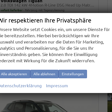
Volkswagen Tiguan
2.0 TDI 142 kW 4Motion R-Line DSG Head Up Matrix GV5
sofort lieferbar
Fahrzeug mit Tageszulassung
Wir respektieren Ihre Privatsphäre
Fahrzeugnr.
21399
Getriebe
Automatik
Kraftstoff
Diesel
Außenfarbe
Delfingrau Metallic
nsere Website setzt Cookies ein, um unsere Dienste für
Leistung
142 kW (193 PS)
Kilometerstand
10 km
ie bereitzustellen. Hierbei berücksichtigen wir Ihre
01.07.2025
uswahl und verarbeiten nur die Daten für Marketing,
52.490,– €
nalytics und Personalisierung, für die Sie uns Ihr
Details
inverständnis geben. Sie können Ihre Einwilligung
incl. 19% MwSt.
Verbrauch kombiniert:
6,70 l/100km
ederzeit mit Wirkung für die Zukunft widerrufen.
CO
-Klasse:
G
2
CO
-Emissionen:
176,00 g/km
2
Alle akzeptieren
Alle ablehnen
Einstellungen
atenschutzerklärung
Impressum