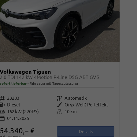
Volkswagen Tiguan
2.0 TDI 142 kW 4Motion R-Line DSG ABT GV5
sofort lieferbar
Fahrzeug mit Tageszulassung
Fahrzeugnr.
23283
Getriebe
Automatik
Kraftstoff
Diesel
Außenfarbe
Oryx Weiß Perleffekt
Leistung
162 kW (220 PS)
Kilometerstand
10 km
01.11.2025
54.340,– €
Details
incl. 19% MwSt.