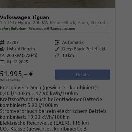
Volkswagen Tiguan
1.5 TSI eHybrid 200 kW R-Line Black, Pano, 20-Zoll, AHK, AreaView
sofort lieferbar
Fahrzeug mit Tageszulassung
Fahrzeugnr.
25207
Getriebe
Automatik
Kraftstoff
Hybrid Benzin
Außenfarbe
Deep Black Perleffekt
Leistung
200 kW (272 PS)
Kilometerstand
10 km
01.12.2025
51.995,– €
Details
incl. 19% MwSt.
Energieverbrauch (gewichtet, kombiniert):
0,40 l/100km + 17,90 kWh/100km
Kraftstoffverbrauch bei entladener Batterie
kombiniert:
5,90 l/100km
Stromverbrauch bei rein elektrischem Betrieb
kombiniert:
19,00 kWh/100km
Elektrische Reichweite (EAER):
115 km
CO
-Klasse (gewichtet, kombiniert):
B
2