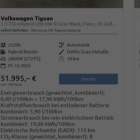
Volkswagen Tiguan
1.5 TSI eHybrid 200 kW R-Line Black, Pano, 20-Zoll, AHK, AreaView
sofort lieferbar
Fahrzeug mit Tageszulassung
Fahrzeugnr.
25206
Getriebe
Automatik
Kraftstoff
Hybrid Benzin
Außenfarbe
Delfin Grau Metallic
Leistung
200 kW (272 PS)
Kilometerstand
10 km
01.12.2025
51.995,– €
Details
incl. 19% MwSt.
Energieverbrauch (gewichtet, kombiniert):
0,40 l/100km + 17,90 kWh/100km
Kraftstoffverbrauch bei entladener Batterie
kombiniert:
5,90 l/100km
Stromverbrauch bei rein elektrischem Betrieb
kombiniert:
19,00 kWh/100km
Elektrische Reichweite (EAER):
115 km
CO
-Klasse (gewichtet, kombiniert):
B
2