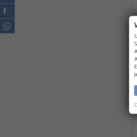
U
S
A
A
E
j
D