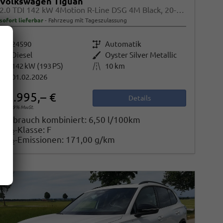
Volkswagen Tiguan
2.0 TDI 142 kW 4Motion R-Line DSG 4M Black, 20-Zoll, Pano, Leder, IQ.Light, AHK, Navi, Side, AreaView, Winter
sofort lieferbar
Fahrzeug mit Tageszulassung
Fahrzeugnr.
24590
Getriebe
Automatik
Kraftstoff
Diesel
Außenfarbe
Oyster Silver Metallic
Leistung
142 kW (193 PS)
Kilometerstand
10 km
01.02.2026
52.995,– €
Details
incl. 19% MwSt.
Verbrauch kombiniert:
6,50 l/100km
CO
-Klasse:
F
2
CO
-Emissionen:
171,00 g/km
2