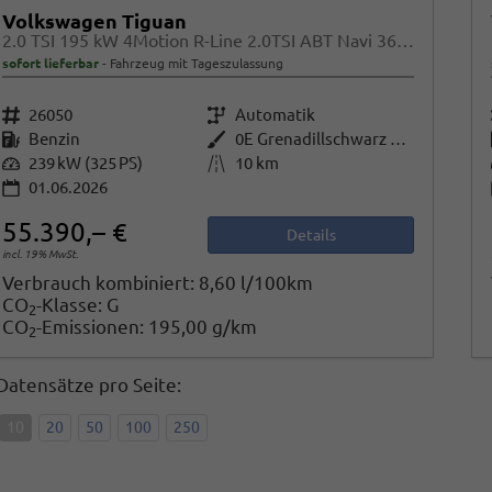
Volkswagen Tiguan
2.0 TSI 195 kW 4Motion R-Line 2.0TSI ABT Navi 360 AHK Pano
sofort lieferbar
Fahrzeug mit Tageszulassung
Fahrzeugnr.
26050
Getriebe
Automatik
Kraftstoff
Benzin
Außenfarbe
0E Grenadillschwarz Metallic
Leistung
239 kW (325 PS)
Kilometerstand
10 km
01.06.2026
55.390,– €
Details
incl. 19% MwSt.
Verbrauch kombiniert:
8,60 l/100km
CO
-Klasse:
G
2
CO
-Emissionen:
195,00 g/km
2
Datensätze pro Seite:
10
20
50
100
250