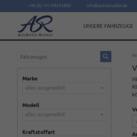
+49 (0) 741-94243800
info@autostueble.de
UNSERE FAHRZEUGE
Fahrzeugnr.
in
V
Marke
Hi
Kl
alles ausgewählt
k
Modell
V
alles ausgewählt
Kraftstoffart
A