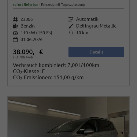
sofort lieferbar
Fahrzeug mit Tageszulassung
Fahrzeugnr.
23806
Getriebe
Automatik
Kraftstoff
Benzin
Außenfarbe
Delfingrau Metallic
Leistung
110 kW (150 PS)
Kilometerstand
10 km
01.06.2026
38.090,– €
Details
incl. 19% MwSt.
Verbrauch kombiniert:
7,00 l/100km
CO
-Klasse:
E
2
CO
-Emissionen:
151,00 g/km
2