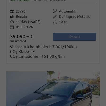
sofort lieferbar
Fahrzeug mit Tageszulassung
Fahrzeugnr.
23790
Getriebe
Automatik
Kraftstoff
Benzin
Außenfarbe
Delfingrau Metallic
Leistung
110 kW (150 PS)
Kilometerstand
10 km
01.06.2026
39.090,– €
Details
incl. 19% MwSt.
Verbrauch kombiniert:
7,00 l/100km
CO
-Klasse:
E
2
CO
-Emissionen:
151,00 g/km
2