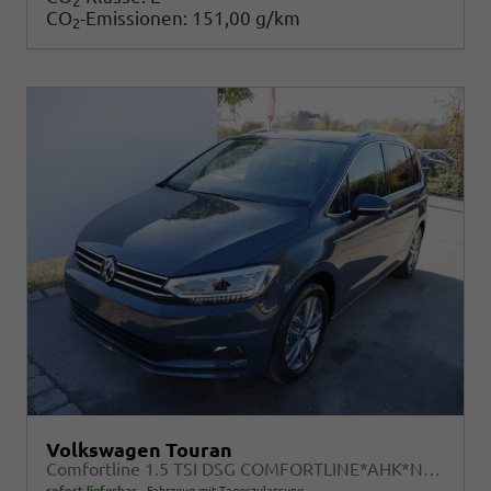
2
CO
-Emissionen:
151,00 g/km
2
Volkswagen Touran
Comfortline 1.5 TSI DSG COMFORTLINE*AHK*NAVI*ACC*PDC*LED*SHZ*KAMERA*7-SITZER*17-ZOLL