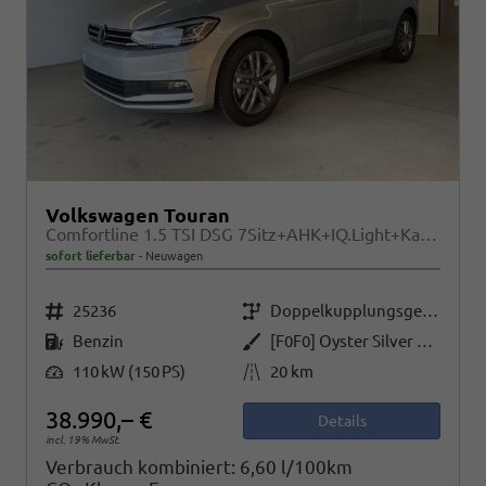
Volkswagen Touran
Comfortline 1.5 TSI DSG 7Sitz+AHK+IQ.Light+Kamera+Navi+eHeck+Keyless+Sitzheiz
sofort lieferbar
Neuwagen
Fahrzeugnr.
Getriebe
25236
Doppelkupplungsgetriebe (DSG)
Kraftstoff
Außenfarbe
Benzin
[F0F0] Oyster Silver Metallic
Leistung
Kilometerstand
110 kW (150 PS)
20 km
38.990,– €
Details
incl. 19% MwSt.
Verbrauch kombiniert:
6,60 l/100km