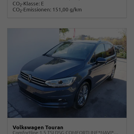
CO
-Klasse:
E
2
CO
-Emissionen:
151,00 g/km
2
Volkswagen Touran
Comfortline 1.5 TSI DSG COMFORTLINE*NAVI*ACC*PDC*LED*SHZ*KAMERA*7-SITZER*17-ZOLL