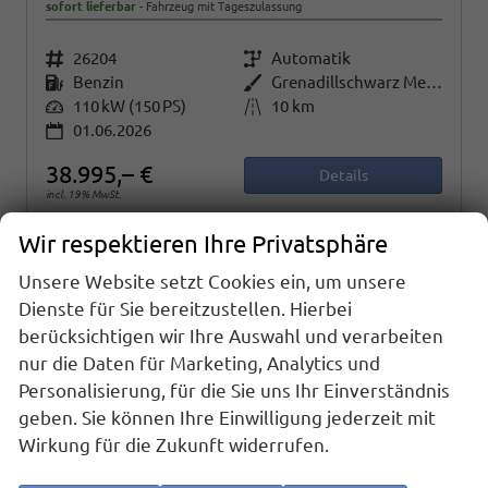
sofort lieferbar
Fahrzeug mit Tageszulassung
Fahrzeugnr.
26204
Getriebe
Automatik
Kraftstoff
Benzin
Außenfarbe
Grenadillschwarz Metallic
Leistung
110 kW (150 PS)
Kilometerstand
10 km
01.06.2026
38.995,– €
Details
incl. 19% MwSt.
Verbrauch kombiniert:
6,50 l/100km
Wir respektieren Ihre Privatsphäre
CO
-Klasse:
E
2
CO
-Emissionen:
148,00 g/km
2
Unsere Website setzt Cookies ein, um unsere
Dienste für Sie bereitzustellen. Hierbei
berücksichtigen wir Ihre Auswahl und verarbeiten
nur die Daten für Marketing, Analytics und
Personalisierung, für die Sie uns Ihr Einverständnis
geben. Sie können Ihre Einwilligung jederzeit mit
Wirkung für die Zukunft widerrufen.