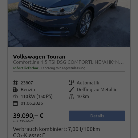
Volkswagen Touran
Comfortline 1.5 TSI DSG COMFORTLINE*AHK*NAVI*ACC*PDC*LED*SHZ*KAMERA*7-SITZER*17-ZOLL
sofort lieferbar
Fahrzeug mit Tageszulassung
Fahrzeugnr.
23807
Getriebe
Automatik
Kraftstoff
Benzin
Außenfarbe
Delfingrau Metallic
Leistung
110 kW (150 PS)
Kilometerstand
10 km
01.06.2026
39.090,– €
Details
incl. 19% MwSt.
Verbrauch kombiniert:
7,00 l/100km
CO
-Klasse:
E
2