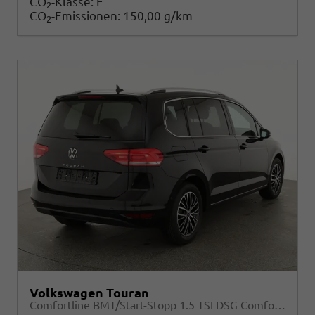
CO
-Klasse:
E
2
CO
-Emissionen:
150,00 g/km
2
Volkswagen Touran
Comfortline BMT/Start-Stopp 1.5 TSI DSG Comfortline, 7-Sitzer, AHK, Navi, Matrix, el. Klappe, Side, FS-beheizbar, 4 J.-Garantie