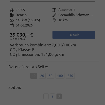
Fahrzeugnr.
23809
Getriebe
Automatik
Kraftstoff
Benzin
Außenfarbe
Grenadilla Schwarz Metallic
Leistung
110 kW (150 PS)
Kilometerstand
10 km
01.06.2026
39.090,– €
Details
incl. 19% MwSt.
Verbrauch kombiniert:
7,00 l/100km
CO
-Klasse:
E
2
CO
-Emissionen:
151,00 g/km
2
Datensätze pro Seite:
10
20
50
100
250
Seiten:
1
2
3