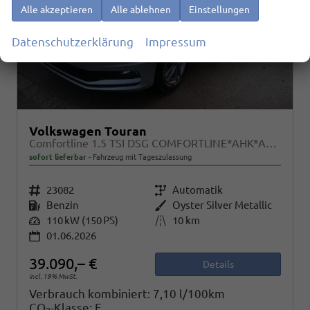
Alle akzeptieren
Alle ablehnen
Einstellungen
Datenschutzerklärung
Impressum
Volkswagen Touran
Comfortline 1.5 TSI DSG COMFORTLINE*AHK*ACC*LED*PDC*KAMERA*NAVI*SHZ* 7-SITZER 17-ZOLL
sofort lieferbar
Fahrzeug mit Tageszulassung
Fahrzeugnr.
23082
Getriebe
Automatik
Kraftstoff
Benzin
Außenfarbe
Oyster Silver Metallic
Leistung
110 kW (150 PS)
Kilometerstand
10 km
01.06.2026
39.090,– €
Details
incl. 19% MwSt.
Verbrauch kombiniert:
7,10 l/100km
CO
-Klasse:
E