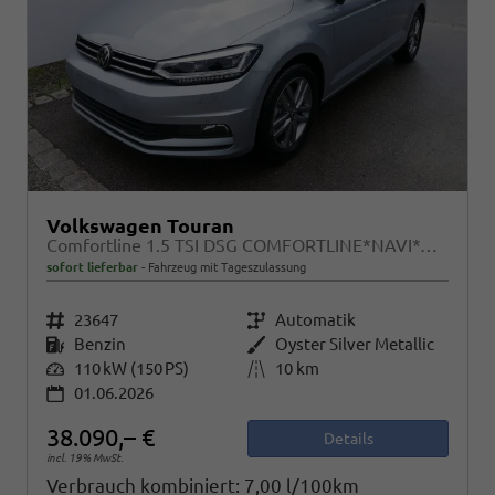
Volkswagen Touran
Comfortline 1.5 TSI DSG COMFORTLINE*NAVI*ACC*PDC*LED*SHZ*KAMERA*7-SITZER*17-ZOLL
sofort lieferbar
Fahrzeug mit Tageszulassung
Fahrzeugnr.
23647
Getriebe
Automatik
Kraftstoff
Benzin
Außenfarbe
Oyster Silver Metallic
Leistung
110 kW (150 PS)
Kilometerstand
10 km
01.06.2026
38.090,– €
Details
incl. 19% MwSt.
Verbrauch kombiniert:
7,00 l/100km