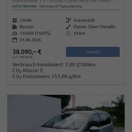
Comfortline 1.5 TSI DSG COMFORTLINE*NAVI*ACC*PDC*LED*SHZ*KAMERA*7-SITZER*17-ZOLL
sofort lieferbar
Fahrzeug mit Tageszulassung
Fahrzeugnr.
23646
Getriebe
Automatik
Kraftstoff
Benzin
Außenfarbe
Oyster Silver Metallic
Leistung
110 kW (150 PS)
Kilometerstand
10 km
01.06.2026
38.090,– €
Details
incl. 19% MwSt.
Verbrauch kombiniert:
7,00 l/100km
CO
-Klasse:
E
2
CO
-Emissionen:
151,00 g/km
2