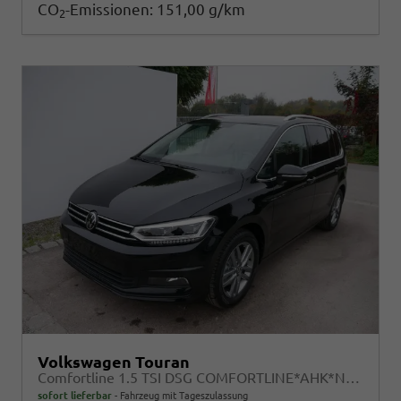
CO
-Emissionen:
151,00 g/km
2
Volkswagen Touran
Comfortline 1.5 TSI DSG COMFORTLINE*AHK*NAVI*ACC*PDC*LED*SHZ*KAMERA*7-SITZER*17-ZOLL
sofort lieferbar
Fahrzeug mit Tageszulassung