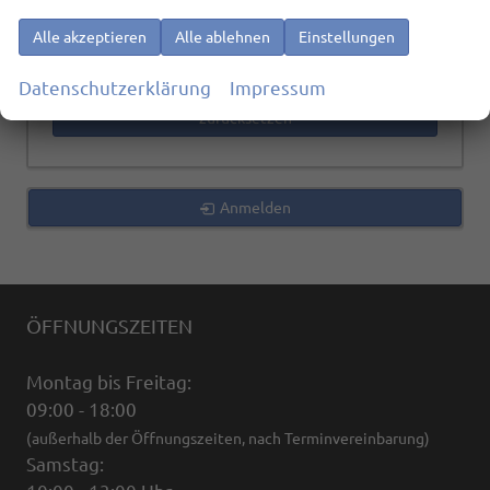
Alle akzeptieren
Alle ablehnen
Einstellungen
992
Ergebnisse anzeigen
Datenschutzerklärung
Impressum
zurücksetzen
Anmelden
ÖFFNUNGSZEITEN
Montag bis Freitag:
09:00 - 18:00
(außerhalb der Öffnungszeiten, nach Terminvereinbarung)
Samstag: