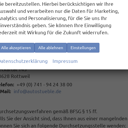
ie bereitzustellen. Hierbei berücksichtigen wir Ihre
r arbeiten kontinuierlich an der Verbesserung der Barrier
uswahl und verarbeiten nur die Daten für Marketing,
nalytics und Personalisierung, für die Sie uns Ihr
ückmeldung und Kontakt
inverständnis geben. Sie können Ihre Einwilligung
llten Sie auf Barrieren stoßen, die die Nutzung unserer W
ederzeit mit Wirkung für die Zukunft widerrufen.
ir sind bemüht, Ihnen schnell zu helfen und die Problem
ontaktadresse für Rückmeldungen:
Alle akzeptieren
Alle ablehnen
Einstellungen
utostüble Rottweil e.K.
atenschutzerklärung
Impressum
eckartal 143
8628
Rottweil
lefon:
+49 (0) 741 - 94 24 38 00
Mail:
info@autostueble.de
urchsetzungsverfahren gemäß BFSG § 15 ff.
lls Sie der Ansicht sind, dass Ihnen aus einer mangelnden 
önnen Sie sich an folgende Durchsetzungsstelle wenden: