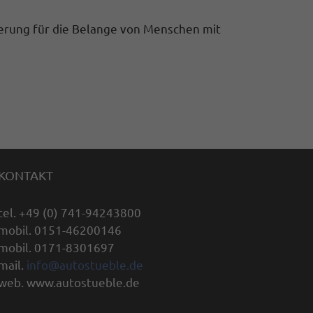
erung für die Belange von Menschen mit
KONTAKT
tel. +49 (0) 741-94243800
mobil. 0151-46200146
mobil. 0171-8301697
mail.
info@autostueble.de
web. www.autostueble.de