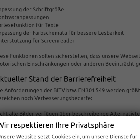
npassung der Schriftgröße
ontrastanpassungen
orlesefunktion für Texte
npassung der Farbschemata für bessere Lesbarkeit
nterstützung für Screenreader
iese Funktionen sollen sicherstellen, dass unsere Webse
otorischen Einschränkungen oder anderen Beeinträchtigu
ktueller Stand der Barrierefreiheit
ie Anforderungen der BITV bzw. EN 301 549 werden größte
ereichen noch Verbesserungsbedarfe:
cht alle Bilder verfügen über beschreibende Alternativte
e vollständige Tastaturbedienbarkeit wurde noch nicht g
Wir respektieren Ihre Privatsphäre
ne Version in leichter Sprache oder Gebärdensprache ist 
nsere Website setzt Cookies ein, um unsere Dienste für