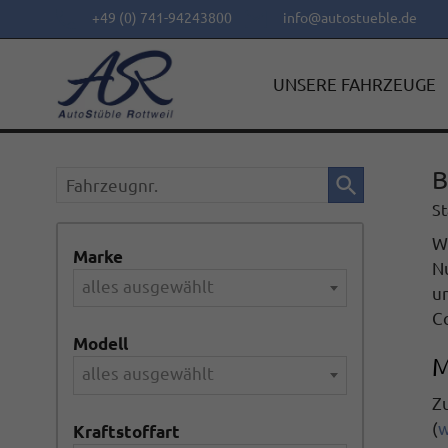
+49 (0) 741-94243800
info@autostueble.de
UNSERE FAHRZEUGE
B
Fahrzeugnr.
St
Wi
Marke
N
alles ausgewählt
u
Co
Modell
M
alles ausgewählt
Zu
(
w
Kraftstoffart