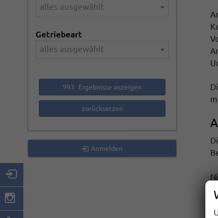
alles ausgewählt
A
K
Getriebeart
V
alles ausgewählt
A
U
D
993
Ergebnisse anzeigen
m
zurücksetzen
A
D
Anmelden
B
Ni
Di
Ei
U