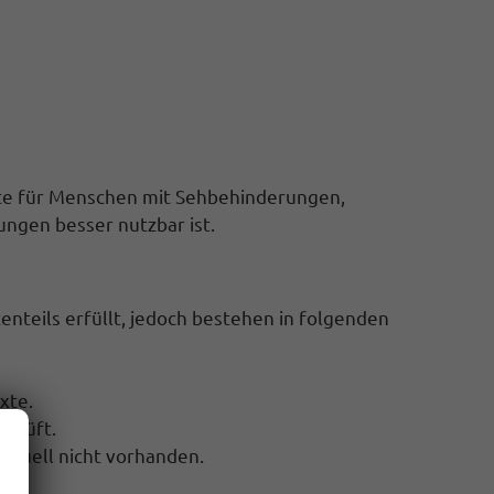
ite für Menschen mit Sehbehinderungen,
ngen besser nutzbar ist.
nteils erfüllt, jedoch bestehen in folgenden
xte.
eprüft.
aktuell nicht vorhanden.