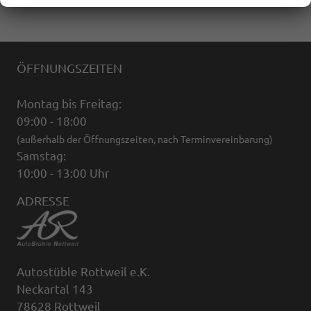
ÖFFNUNGSZEITEN
Montag bis Freitag:
09:00 - 18:00
(außerhalb der Öffnungszeiten, nach Terminvereinbarung)
Samstag:
10:00 - 13:00 Uhr
ADRESSE
Autostüble Rottweil e.K.
Neckartal 143
78628 Rottweil