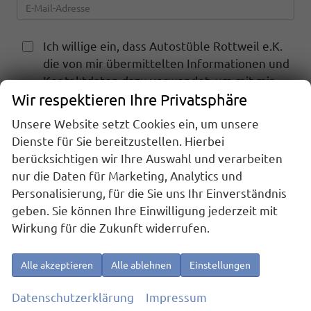
Ich willige ein, dass Autostüble Rottweil e.K.
die von mir übermittelten Informationen und
Kontaktdaten dazu verwendet, um mit mir
Wir respektieren Ihre Privatsphäre
anlässlich meiner Kontaktaufnahme in
Verbindung zu treten, in diesem
Unsere Website setzt Cookies ein, um unsere
Zusammenhang zu kommunizieren und meine
Dienste für Sie bereitzustellen. Hierbei
Anfrage zu bearbeiten und abzuwickeln. Dies
berücksichtigen wir Ihre Auswahl und verarbeiten
gilt insbesondere für die Verwendung der E-
nur die Daten für Marketing, Analytics und
Mail-Adresse und der Telefonnummer zu den
Personalisierung, für die Sie uns Ihr Einverständnis
vorgenannten Zwecken.
geben. Sie können Ihre Einwilligung jederzeit mit
Die Datenschutzerklärung kann hier
Wirkung für die Zukunft widerrufen.
eingesehen werden.
Alle akzeptieren
Alle ablehnen
Einstellungen
Datenschutzerklärung
Impressum