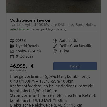
Volkswagen Tayron
1.5 TSI eHybrid 150 kW Life DSG Life, Pano, HuD, AHK, LED-Plus, Navi, 18-Zoll, 5-J Garantie
sofort lieferbar
Fahrzeug mit Tageszulassung
Fahrzeugnr.
22536
Getriebe
Automatik
Kraftstoff
Hybrid Benzin
Außenfarbe
Delfin Grau Metallic
Leistung
150 kW (204 PS)
Kilometerstand
10 km
01.08.2025
46.995,– €
Details
incl. 19% MwSt.
Energieverbrauch (gewichtet, kombiniert):
0,40 l/100km + 17,70 kWh/100km
Kraftstoffverbrauch bei entladener Batterie
kombiniert:
5,90 l/100km
Stromverbrauch bei rein elektrischem Betrieb
kombiniert:
19,10 kWh/100km
Elektrische Reichweite (EAER):
118 km