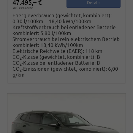
47.495,– €
Details
incl. 19% MwSt.
Energieverbrauch (gewichtet, kombiniert):
0,30 l/100km + 18,40 kWh/100km
Kraftstoffverbrauch bei entladener Batterie
kombiniert:
5,80 l/100km
Stromverbrauch bei rein elektrischem Betrieb
kombiniert:
18,40 kWh/100km
Elektrische Reichweite (EAER):
118 km
CO
-Klasse (gewichtet, kombiniert):
B
2
CO
-Klasse bei entladener Batterie:
D
2
CO
-Emissionen (gewichtet, kombiniert):
6,00
2
g/km