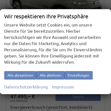
Wir respektieren Ihre Privatsphäre
Unsere Website setzt Cookies ein, um unsere
Dienste für Sie bereitzustellen. Hierbei
berücksichtigen wir Ihre Auswahl und verarbeiten
nur die Daten für Marketing, Analytics und
Volkswagen Tayron
Personalisierung, für die Sie uns Ihr Einverständnis
1.5 TSI eHybrid 150 kW Life Life, Pano, HuD, AHK, AreaView, Side, Navi, Winter, 5-J. Garantie
geben. Sie können Ihre Einwilligung jederzeit mit
sofort lieferbar
Fahrzeug mit Tageszulassung
Wirkung für die Zukunft widerrufen.
Fahrzeugnr.
24844
Getriebe
Automatik
Kraftstoff
Hybrid Benzin
Außenfarbe
Cipressino Grün Metallic
Alle akzeptieren
Alle ablehnen
Einstellungen
Leistung
150 kW (204 PS)
Kilometerstand
10 km
01.12.2025
Datenschutzerklärung
Impressum
47.495,– €
Details
incl. 19% MwSt.
Energieverbrauch (gewichtet, kombiniert):