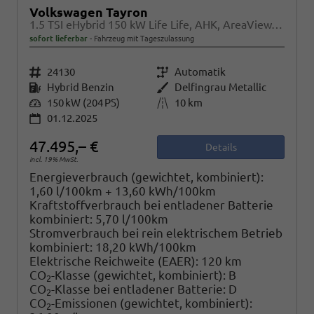
Volkswagen Tayron
1.5 TSI eHybrid 150 kW Life Life, AHK, AreaView, Side, Navi, Winter, 5-J. Garantie
sofort lieferbar
Fahrzeug mit Tageszulassung
Fahrzeugnr.
24130
Getriebe
Automatik
Kraftstoff
Hybrid Benzin
Außenfarbe
Delfingrau Metallic
Leistung
150 kW (204 PS)
Kilometerstand
10 km
01.12.2025
47.495,– €
Details
incl. 19% MwSt.
Energieverbrauch (gewichtet, kombiniert):
1,60 l/100km + 13,60 kWh/100km
Kraftstoffverbrauch bei entladener Batterie
kombiniert:
5,70 l/100km
Stromverbrauch bei rein elektrischem Betrieb
kombiniert:
18,20 kWh/100km
Elektrische Reichweite (EAER):
120 km
CO
-Klasse (gewichtet, kombiniert):
B
2
CO
-Klasse bei entladener Batterie:
D
2
CO
-Emissionen (gewichtet, kombiniert):
2