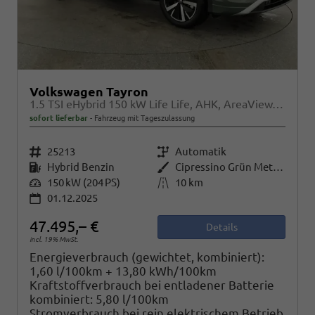
Volkswagen Tayron
1.5 TSI eHybrid 150 kW Life Life, AHK, AreaView, Side, Navi, Winter, 5-J. Garantie
sofort lieferbar
Fahrzeug mit Tageszulassung
Fahrzeugnr.
25213
Getriebe
Automatik
Kraftstoff
Hybrid Benzin
Außenfarbe
Cipressino Grün Metallic
Leistung
150 kW (204 PS)
Kilometerstand
10 km
01.12.2025
47.495,– €
Details
incl. 19% MwSt.
Energieverbrauch (gewichtet, kombiniert):
1,60 l/100km + 13,80 kWh/100km
Kraftstoffverbrauch bei entladener Batterie
kombiniert:
5,80 l/100km
Stromverbrauch bei rein elektrischem Betrieb