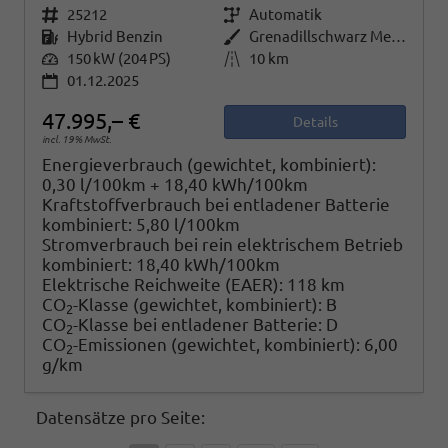
Fahrzeugnr.
25212
Getriebe
Automatik
Kraftstoff
Hybrid Benzin
Außenfarbe
Grenadillschwarz Metallic
Leistung
150 kW (204 PS)
Kilometerstand
10 km
01.12.2025
47.995,– €
Details
incl. 19% MwSt.
Energieverbrauch (gewichtet, kombiniert):
0,30 l/100km + 18,40 kWh/100km
Kraftstoffverbrauch bei entladener Batterie
kombiniert:
5,80 l/100km
Stromverbrauch bei rein elektrischem Betrieb
kombiniert:
18,40 kWh/100km
Elektrische Reichweite (EAER):
118 km
CO
-Klasse (gewichtet, kombiniert):
B
2
CO
-Klasse bei entladener Batterie:
D
2
CO
-Emissionen (gewichtet, kombiniert):
6,00
2
g/km
Datensätze pro Seite: