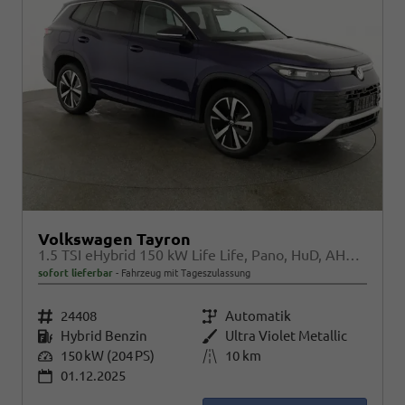
Volkswagen Tayron
1.5 TSI eHybrid 150 kW Life Life, Pano, HuD, AHK, AreaView, Side, Navi, Winter, 5-J. Garantie
sofort lieferbar
Fahrzeug mit Tageszulassung
Fahrzeugnr.
24408
Getriebe
Automatik
Kraftstoff
Hybrid Benzin
Außenfarbe
Ultra Violet Metallic
Leistung
150 kW (204 PS)
Kilometerstand
10 km
01.12.2025