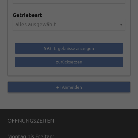
Getriebeart
alles ausgewählt
993
Ergebnisse anzeigen
zurücksetzen
Anmelden
ÖFFNUNGSZEITEN
Montag bis Freitag: