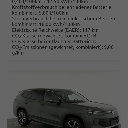
0,40 l/100km + 17,50 kWh/100km
Kraftstoffverbrauch bei entladener Batterie
kombiniert:
5,80 l/100km
Stromverbrauch bei rein elektrischem Betrieb
kombiniert:
18,00 kWh/100km
Elektrische Reichweite (EAER):
117 km
CO
-Klasse (gewichtet, kombiniert):
B
2
CO
-Klasse bei entladener Batterie:
D
2
CO
-Emissionen (gewichtet, kombiniert):
9,00
2
g/km