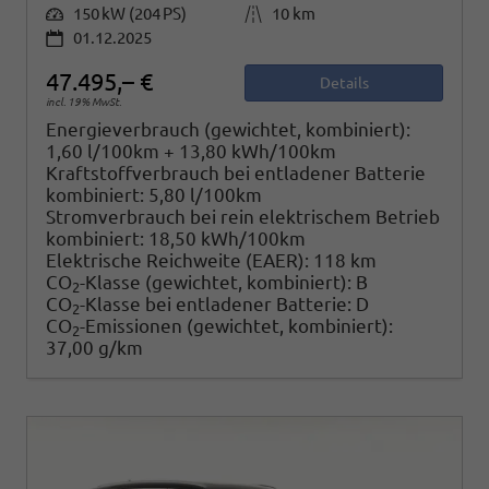
Leistung
150 kW (204 PS)
Kilometerstand
10 km
01.12.2025
47.495,– €
Details
incl. 19% MwSt.
Energieverbrauch (gewichtet, kombiniert):
1,60 l/100km + 13,80 kWh/100km
Kraftstoffverbrauch bei entladener Batterie
kombiniert:
5,80 l/100km
Stromverbrauch bei rein elektrischem Betrieb
kombiniert:
18,50 kWh/100km
Elektrische Reichweite (EAER):
118 km
CO
-Klasse (gewichtet, kombiniert):
B
2
CO
-Klasse bei entladener Batterie:
D
2
CO
-Emissionen (gewichtet, kombiniert):
2
37,00 g/km