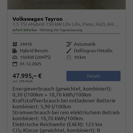
Volkswagen Tayron
1.5 TSI eHybrid 150 kW Life Life, Pano, HuD, AHK, AreaView, Side, Navi, Winter, 5-J. Garantie
sofort lieferbar
Fahrzeug mit Tageszulassung
Fahrzeugnr.
24418
Getriebe
Automatik
Kraftstoff
Hybrid Benzin
Außenfarbe
Delfingrau Metallic
Leistung
150 kW (204 PS)
Kilometerstand
10 km
01.12.2025
47.995,– €
Details
incl. 19% MwSt.
Energieverbrauch (gewichtet, kombiniert):
0,30 l/100km + 18,70 kWh/100km
Kraftstoffverbrauch bei entladener Batterie
kombiniert:
5,90 l/100km
Stromverbrauch bei rein elektrischem Betrieb
kombiniert:
18,70 kWh/100km
Elektrische Reichweite (EAER):
123 km
CO
-Klasse (gewichtet, kombiniert):
B
2