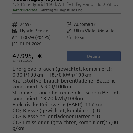
1.5 TSI eHybrid 150 kW Life Life, Pano, HuD, AHK, AreaView, Side, Navi, Winter, 5-J. Garantie
sofort lieferbar
Fahrzeug mit Tageszulassung
Fahrzeugnr.
24592
Getriebe
Automatik
Kraftstoff
Hybrid Benzin
Außenfarbe
Ultra Violet Metallic
Leistung
150 kW (204 PS)
Kilometerstand
10 km
01.01.2026
47.995,– €
Details
incl. 19% MwSt.
Energieverbrauch (gewichtet, kombiniert):
0,30 l/100km + 18,70 kWh/100km
Kraftstoffverbrauch bei entladener Batterie
kombiniert:
5,90 l/100km
Stromverbrauch bei rein elektrischem Betrieb
kombiniert:
18,70 kWh/100km
Elektrische Reichweite (EAER):
117 km
CO
-Klasse (gewichtet, kombiniert):
B
2
CO
-Klasse bei entladener Batterie:
D
2
CO
-Emissionen (gewichtet, kombiniert):
7,00
2
g/km