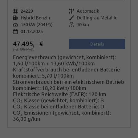
Fahrzeugnr.
24229
Getriebe
Automatik
Kraftstoff
Hybrid Benzin
Außenfarbe
Delfingrau Metallic
Leistung
150 kW (204 PS)
Kilometerstand
10 km
01.12.2025
47.495,– €
Details
incl. 19% MwSt.
Energieverbrauch (gewichtet, kombiniert):
1,60 l/100km + 13,60 kWh/100km
Kraftstoffverbrauch bei entladener Batterie
kombiniert:
5,70 l/100km
Stromverbrauch bei rein elektrischem Betrieb
kombiniert:
18,20 kWh/100km
Elektrische Reichweite (EAER):
120 km
CO
-Klasse (gewichtet, kombiniert):
B
2
CO
-Klasse bei entladener Batterie:
D
2
CO
-Emissionen (gewichtet, kombiniert):
2
36,00 g/km