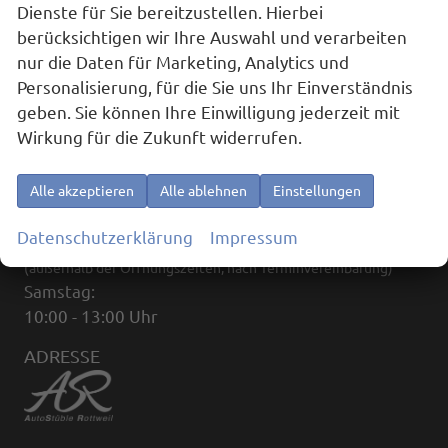
Dienste für Sie bereitzustellen. Hierbei
berücksichtigen wir Ihre Auswahl und verarbeiten
Anmelden
nur die Daten für Marketing, Analytics und
Personalisierung, für die Sie uns Ihr Einverständnis
geben. Sie können Ihre Einwilligung jederzeit mit
Wirkung für die Zukunft widerrufen.
ÖFFNUNGSZEITEN
Alle akzeptieren
Alle ablehnen
Einstellungen
Montag bis Freitag:
Datenschutzerklärung
Impressum
09:00 - 18:00
(außerhalb der Öffnungszeiten, nach Terminvereinbarung)
Samstag:
10:00 - 13:00 Uhr
ADRESSE