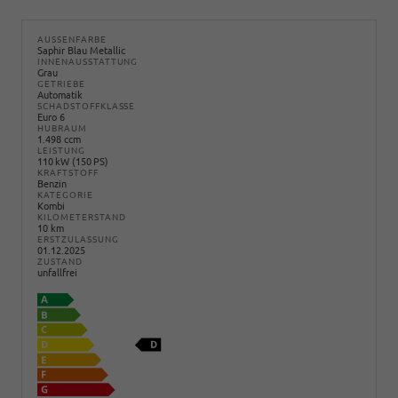
AUSSENFARBE
Saphir Blau Metallic
INNENAUSSTATTUNG
Grau
GETRIEBE
Automatik
SCHADSTOFFKLASSE
Euro 6
HUBRAUM
1.498 ccm
LEISTUNG
110 kW (150 PS)
KRAFTSTOFF
Benzin
KATEGORIE
Kombi
KILOMETERSTAND
10 km
ERSTZULASSUNG
01.12.2025
ZUSTAND
unfallfrei