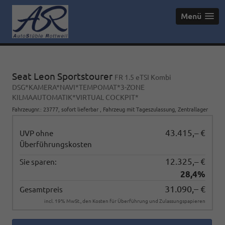
Menü
Seat Leon Sportstourer
FR 1.5 eTSI Kombi
DSG*KAMERA*NAVI*TEMPOMAT*3-ZONE
KILMAAUTOMATIK*VIRTUAL COCKPIT*
Fahrzeugnr.
:
23777
,
sofort lieferbar
,
Fahrzeug mit Tageszulassung
, Zentrallager
43.415,– €
UVP ohne
Überführungskosten
12.325,– €
Sie sparen:
28,4%
31.090,– €
Gesamtpreis
incl. 19% MwSt., den Kosten für Überführung und Zulassungspapieren