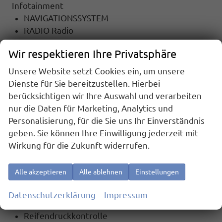
Infotainment
NAVIGATIONSSYSTEM
RADIO Radio
TOUCHSCREEN
Wir respektieren Ihre Privatsphäre
Radiobedienung am Lenkrad
DAB
Unsere Website setzt Cookies ein, um unsere
USB-Anschluss
Dienste für Sie bereitzustellen. Hierbei
Apple Car Play
berücksichtigen wir Ihre Auswahl und verarbeiten
Android Auto
nur die Daten für Marketing, Analytics und
Freisprecheinrichtung
Personalisierung, für die Sie uns Ihr Einverständnis
Bluetooth
geben. Sie können Ihre Einwilligung jederzeit mit
Wirkung für die Zukunft widerrufen.
Sicherheit
6x Airbag
Alle akzeptieren
Alle ablehnen
Einstellungen
Notrufsystem
ASR (Antriebsschlupfregelung)
Datenschutzerklärung
Impressum
el. Wegfahrsperre
Reifendruckkontrolle