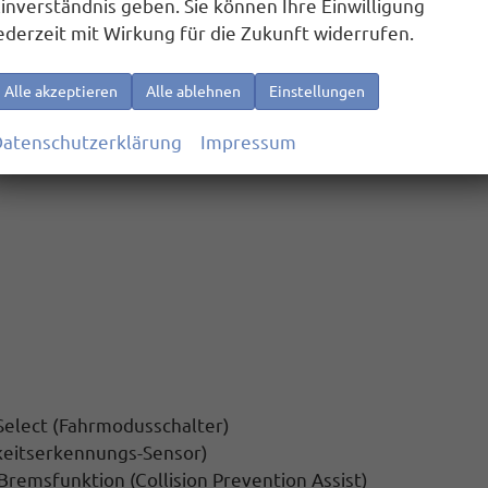
inverständnis geben. Sie können Ihre Einwilligung
ederzeit mit Wirkung für die Zukunft widerrufen.
Alle akzeptieren
Alle ablehnen
Einstellungen
atenschutzerklärung
Impressum
 Select (Fahrmodusschalter)
gkeitserkennungs-Sensor)
remsfunktion (Collision Prevention Assist)