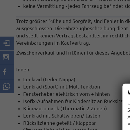
keine Vermittlung - jedes Fahrzeug befindet s
Trotz größter Mühe und Sorgfalt, sind Fehler in d
ausgeschlossen. Die Fahrzeugbeschreibung dient l
und stellt keinen Vertragsbestandteil im rechtlich
Vereinbarungen im Kaufvertrag.
Zwischenverkauf und Irrtümer für dieses Angebot 
Innen:
Lenkrad (Leder Nappa)
Lenkrad (Sport) mit Multifunktion
Fensterheber elektrisch vorn + hinten
Isofix-Aufnahmen für Kindersitz an Rücksitz
U
Klimaautomatik (Thermatic 2-Zonen)
S
Lenkrad mit Schaltwippen/-tasten
A
Rücksitzlehne geteilt / klappbar
A