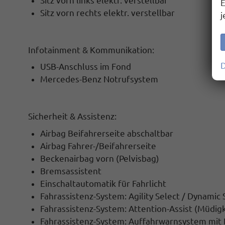
Sitz vorn links elektr. verstellbar
E
Sitz vorn rechts elektr. verstellbar
j
Infotainment & Kommunikation:
D
USB-Anschluss im Fond
Mercedes-Benz Notrufsystem
Sicherheit & Assistenz:
Airbag Beifahrerseite abschaltbar
Airbag Fahrer-/Beifahrerseite
Beckenairbag vorn (Pelvisbag)
Bremsassistent
Einschaltautomatik für Fahrlicht
Fahrassistenz-System: Agility Select / Dynamic
Fahrassistenz-System: Attention-Assist (Müdi
Fahrassistenz-System: Auffahrwarnsystem mit B