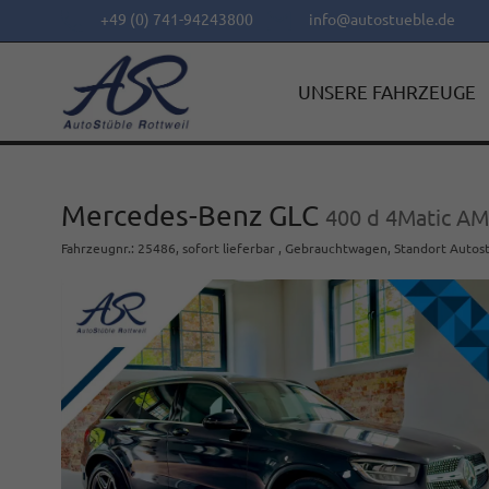
+49 (0) 741-94243800
info@autostueble.de
UNSERE FAHRZEUGE
Mercedes-Benz GLC
400 d 4Matic A
Fahrzeugnr.
:
25486
,
sofort lieferbar
,
Gebrauchtwagen
, Standort Autos