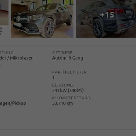
+15
TTUNG
GETRIEBE
der / Mikrofaser -
Autom. 9-Gang
.
PARTIKELFILTER
1
LEISTUNG
243 kW (330 PS)
KILOMETERSTAND
agen/Pickup
33.710 km