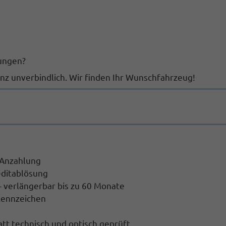
lungen?
nz unverbindlich. Wir finden Ihr Wunschfahrzeug!
 Anzahlung
editablösung
 verlängerbar bis zu 60 Monate
kennzeichen
tt technisch und optisch geprüft