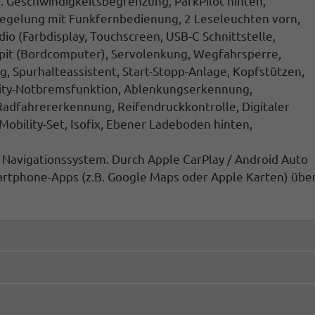
. Geschwindigkeitsbegrenzung, ParkPilot hinten
,
iegelung mit Funkfernbedienung
, 2 Leseleuchten vorn,
dio
(Farbdisplay, Touchscreen, USB-C Schnittstelle,
pit
(Bordcomputer), Servolenkung, Wegfahrsperre,
, Spurhalteassistent, Start-Stopp-Anlage
, Kopfstützen,
. City-Notbremsfunktion, Ablenkungserkennung,
dfahrererkennung, Reifendruckkontrolle, Digitaler
-Mobility-Set, Isofix, Ebener Ladeboden hinten,
s Navigationssystem. Durch
Apple CarPlay / Android Auto
rtphone-Apps (z.B. Google Maps oder Apple Karten) übe