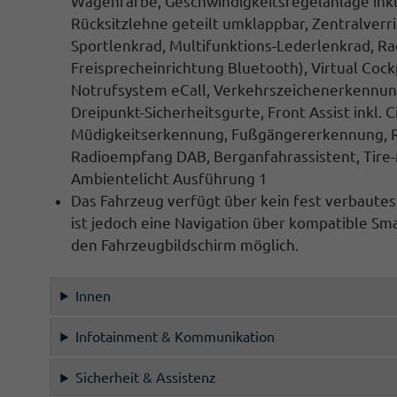
Wagenfarbe,
Geschwindigkeitsregelanlage inkl
Rücksitzlehne geteilt umklappbar,
Zentralverr
Sportlenkrad
,
Multifunktions-Lederlenkrad, Ra
Freisprecheinrichtung Bluetooth
),
Virtual Cock
Notrufsystem eCall
,
Verkehrszeichenerkennung
Dreipunkt-Sicherheitsgurte,
Front Assist inkl
Müdigkeitserkennung, Fußgängererkennung, Ra
Radioempfang DAB, Berganfahrassistent
, Tire
Ambientelicht Ausführung 1
Das Fahrzeug verfügt über kein fest verbaute
ist jedoch eine
Navigation
über kompatible Sma
den
Fahrzeugbildschirm
möglich.
Innen
Infotainment & Kommunikation
Sicherheit & Assistenz