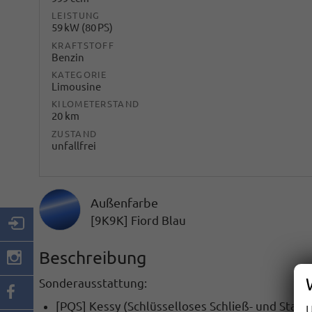
LEISTUNG
59 kW (80 PS)
KRAFTSTOFF
Benzin
KATEGORIE
Limousine
KILOMETERSTAND
20 km
ZUSTAND
unfallfrei
Außenfarbe
[9K9K] Fiord Blau
Beschreibung
Sonderausstattung:
[PQS] Kessy
(Schlüsselloses Schließ- und Start
U