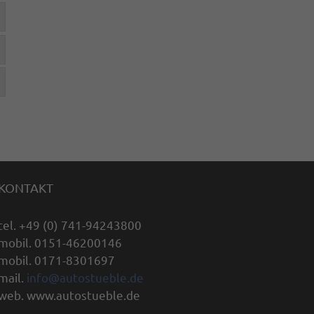
KONTAKT
tel. +49 (0) 741-94243800
mobil. 0151-46200146
mobil. 0171-8301697
mail.
info@autostueble.de
web. www.autostueble.de