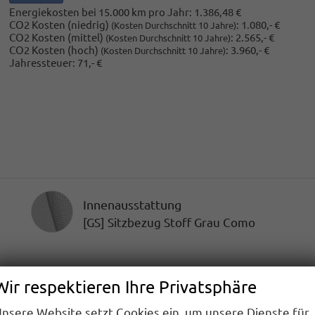
Energiekosten bei 15.000 km pro Jahr:
1.386,48 €
CO2 Kosten (niedrig)
:
1.080,- €
(Kosten Durchschnitt 10 Jahre)
CO2 Kosten (mittel)
:
2.565,- €
(Kosten Durchschnitt 10 Jahre)
CO2 Kosten (hoch)
:
3.960,- €
(Kosten Durchschnitt 10 Jahre)
Jahressteuer:
71,- €
Innenausstattung
Innenausstattung
[GS] Sitzbezug Stoff Grau Como
Wir respektieren Ihre Privatsphäre
system)
nsere Website setzt Cookies ein, um unsere Dienste für