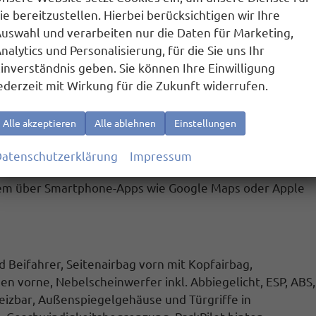
ie bereitzustellen. Hierbei berücksichtigen wir Ihre
icht
uswahl und verarbeiten nur die Daten für Marketing,
erwachung
nalytics und Personalisierung, für die Sie uns Ihr
inverständnis geben. Sie können Ihre Einwilligung
rzurrösen im Gepäckraum, Induktionsladen für
ederzeit mit Wirkung für die Zukunft widerrufen.
Alle akzeptieren
Alle ablehnen
Einstellungen
ch anklappbar
, Vordersitze höhenverstellbar,
Scheiben ab
d hinten elektrisch, 6 Lautsprecher,
atenschutzerklärung
Impressum
end,
Rückfahrkamera
, Lichtsensor, Regensensor)
em über Smartphone-Apps wie Google Maps oder Apple
nd Beifahrer, Seitenairbag vorn mit Kopfairbag,
sen vorne,
Nebelscheinwerfer inkl. Abbiegelicht
, ESP, ABS,
eizbar
, Außenspiegelgehäuse und Türgriffe in