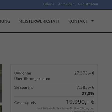
Galerie
Anmelden
Registrieren
ERUNG
MEISTERWERKSTATT
KONTAKT
27.375,– €
UVP ohne
Überführungskosten
7.385,– €
Sie sparen:
27,0%
19.990,– €
Gesamtpreis
incl. 19% MwSt., den Kosten für Überführung und
Zulassungspapieren