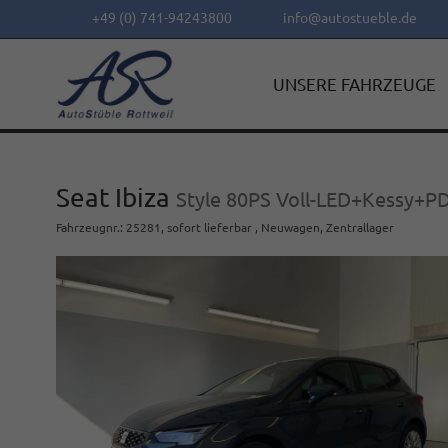
+49 (0) 741-94243800
info@autostueble.de
UNSERE FAHRZEUGE
Seat Ibiza
Style 80PS Voll-LED+Kessy+
Fahrzeugnr.
:
25281
,
sofort lieferbar
,
Neuwagen
, Zentrallager