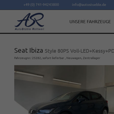
+49 (0) 741-94243800
info@autostueble.de
UNSERE FAHRZEUGE
Seat Ibiza
Style 80PS Voll-LED+Kessy+
Fahrzeugnr.
:
25282
,
sofort lieferbar
,
Neuwagen
, Zentrallager