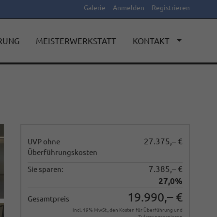
Galerie
Anmelden
Registrieren
ERUNG
MEISTERWERKSTATT
KONTAKT
27.375,– €
UVP ohne
Überführungskosten
7.385,– €
Sie sparen:
27,0%
19.990,– €
Gesamtpreis
incl. 19% MwSt., den Kosten für Überführung und
Zulassungspapieren