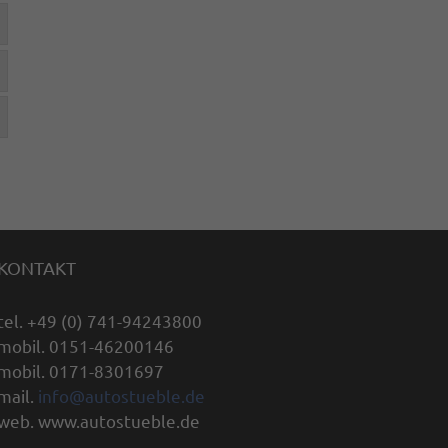
KONTAKT
tel. +49 (0) 741-94243800
mobil. 0151-46200146
mobil. 0171-8301697
mail.
info@autostueble.de
web. www.autostueble.de