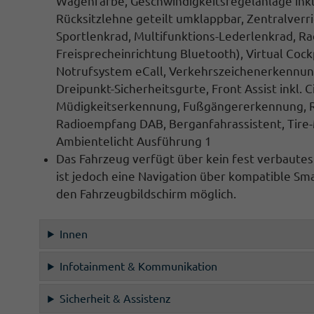
Wagenfarbe,
Geschwindigkeitsregelanlage inkl
Rücksitzlehne geteilt umklappbar,
Zentralverr
Sportlenkrad
,
Multifunktions-Lederlenkrad, Ra
Freisprecheinrichtung Bluetooth
),
Virtual Cock
Notrufsystem eCall
,
Verkehrszeichenerkennung
Dreipunkt-Sicherheitsgurte,
Front Assist inkl
Müdigkeitserkennung, Fußgängererkennung, Ra
Radioempfang DAB, Berganfahrassistent
, Tire
Ambientelicht Ausführung 1
Das Fahrzeug verfügt über kein fest verbaute
ist jedoch eine
Navigation
über kompatible Sma
den
Fahrzeugbildschirm
möglich.
Innen
Infotainment & Kommunikation
Sicherheit & Assistenz