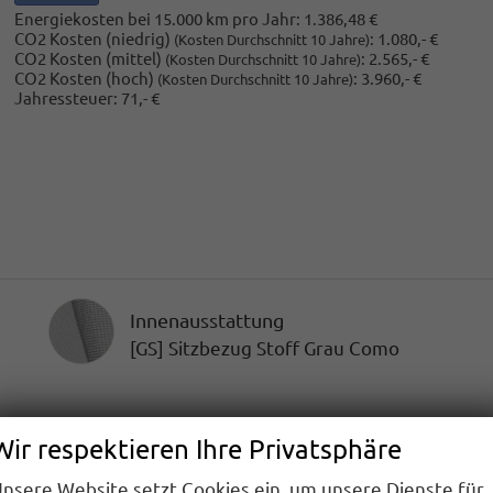
Energiekosten bei 15.000 km pro Jahr:
1.386,48 €
CO2 Kosten (niedrig)
:
1.080,- €
(Kosten Durchschnitt 10 Jahre)
CO2 Kosten (mittel)
:
2.565,- €
(Kosten Durchschnitt 10 Jahre)
CO2 Kosten (hoch)
:
3.960,- €
(Kosten Durchschnitt 10 Jahre)
Jahressteuer:
71,- €
Innenausstattung
Innenausstattung
[GS] Sitzbezug Stoff Grau Como
Wir respektieren Ihre Privatsphäre
system)
nsere Website setzt Cookies ein, um unsere Dienste für