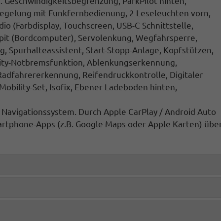
. Geschwindigkeitsbegrenzung, ParkPilot hinten
,
iegelung mit Funkfernbedienung
, 2 Leseleuchten vorn,
dio
(Farbdisplay, Touchscreen, USB-C Schnittstelle,
pit
(Bordcomputer), Servolenkung, Wegfahrsperre,
, Spurhalteassistent, Start-Stopp-Anlage
, Kopfstützen,
. City-Notbremsfunktion, Ablenkungserkennung,
dfahrererkennung, Reifendruckkontrolle, Digitaler
-Mobility-Set, Isofix, Ebener Ladeboden hinten,
s Navigationssystem. Durch
Apple CarPlay / Android Auto
rtphone-Apps (z.B. Google Maps oder Apple Karten) übe