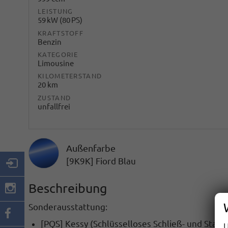
LEISTUNG
59 kW (80 PS)
KRAFTSTOFF
Benzin
KATEGORIE
Limousine
KILOMETERSTAND
20 km
ZUSTAND
unfallfrei
Außenfarbe
[9K9K] Fiord Blau
Beschreibung
Sonderausstattung:
[PQS] Kessy
(Schlüsselloses Schließ- und Start
U