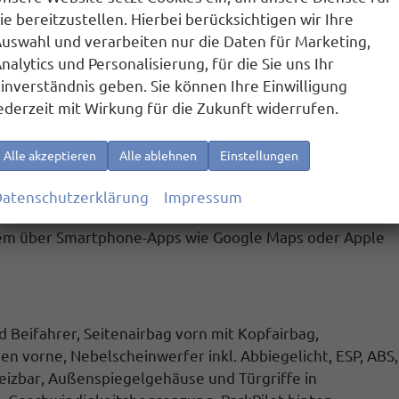
ie bereitzustellen. Hierbei berücksichtigen wir Ihre
icht
uswahl und verarbeiten nur die Daten für Marketing,
erwachung
nalytics und Personalisierung, für die Sie uns Ihr
inverständnis geben. Sie können Ihre Einwilligung
rzurrösen im Gepäckraum, Induktionsladen für
ederzeit mit Wirkung für die Zukunft widerrufen.
Alle akzeptieren
Alle ablehnen
Einstellungen
ch anklappbar
, Vordersitze höhenverstellbar,
Scheiben ab
d hinten elektrisch, 6 Lautsprecher,
atenschutzerklärung
Impressum
end,
Rückfahrkamera
, Lichtsensor, Regensensor)
m über Smartphone-Apps wie Google Maps oder Apple
nd Beifahrer, Seitenairbag vorn mit Kopfairbag,
sen vorne,
Nebelscheinwerfer inkl. Abbiegelicht
, ESP, ABS,
eizbar
, Außenspiegelgehäuse und Türgriffe in