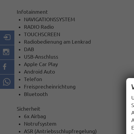
Infotainment
NAVIGATIONSSYSTEM
RADIO Radio
TOUCHSCREEN
Radiobedienung am Lenkrad
DAB
USB-Anschluss
Apple Car Play
Android Auto
Telefon
Freisprecheinrichtung
Bluetooth
U
S
Sicherheit
A
6x Airbag
A
Notrufsystem
E
ASR (Antriebsschlupfregelung)