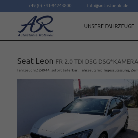
+49 (0) 741-94243800
info@autostueble.de
UNSERE FAHRZEUGE
Seat Leon
FR 2.0 TDI DSG DSG*KAME
Fahrzeugnr.
:
24944
,
sofort lieferbar
,
Fahrzeug mit Tageszulassung
, Zen