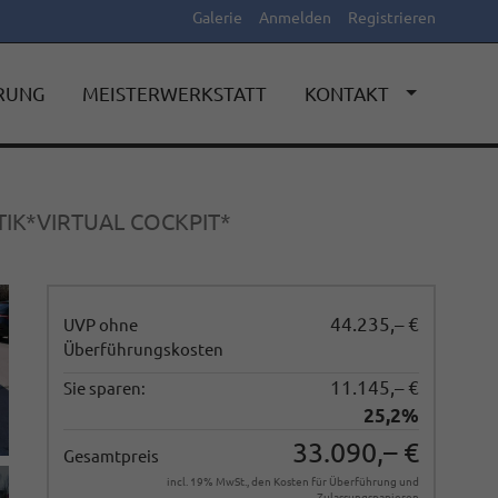
Galerie
Anmelden
Registrieren
ERUNG
MEISTERWERKSTATT
KONTAKT
IK*VIRTUAL COCKPIT*
44.235,– €
UVP ohne
Überführungskosten
11.145,– €
Sie sparen:
25,2%
33.090,– €
Gesamtpreis
incl. 19% MwSt., den Kosten für Überführung und
Zulassungspapieren