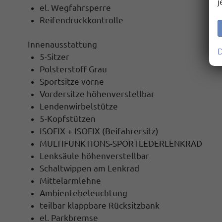
j
el. Wegfahrsperre
Reifendruckkontrolle
Innenausstattung
D
5-Sitzer
Polsterstoff Grau
Sportsitze vorne
Vordersitze höhenverstellbar
Lendenwirbelstütze
5-Kopfstützen
ISOFIX + ISOFIX (Beifahrersitz)
MULTIFUNKTIONS-SPORTLEDERLENKRAD
Lenksäule höhenverstellbar
Schaltwippen am Lenkrad
Mittelarmlehne
Ambientebeleuchtung
teilbar klappbare Rücksitzbank
el. Parkbremse