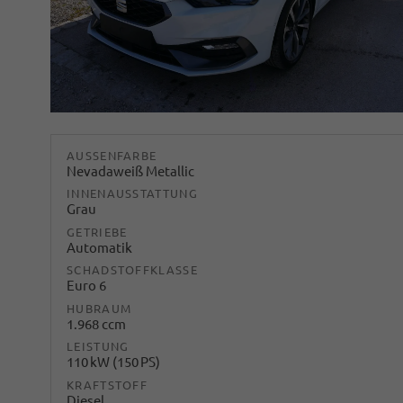
AUSSENFARBE
Nevadaweiß Metallic
INNENAUSSTATTUNG
Grau
GETRIEBE
Automatik
SCHADSTOFFKLASSE
Euro 6
HUBRAUM
1.968 ccm
LEISTUNG
110 kW (150 PS)
KRAFTSTOFF
Diesel