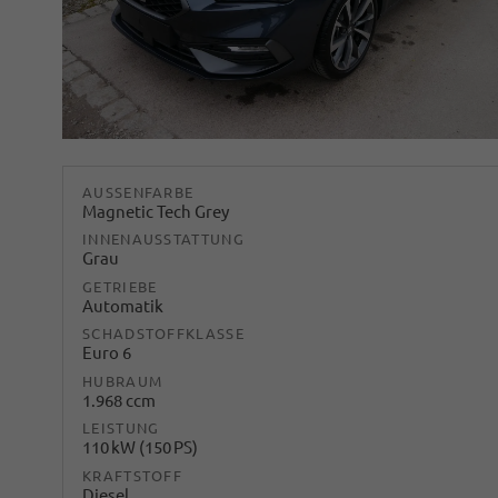
AUSSENFARBE
Magnetic Tech Grey
INNENAUSSTATTUNG
Grau
GETRIEBE
Automatik
SCHADSTOFFKLASSE
Euro 6
HUBRAUM
1.968 ccm
LEISTUNG
110 kW (150 PS)
KRAFTSTOFF
Diesel