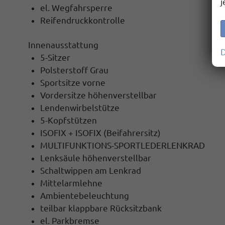
j
el. Wegfahrsperre
Reifendruckkontrolle
Innenausstattung
D
5-Sitzer
Polsterstoff Grau
Sportsitze vorne
Vordersitze höhenverstellbar
Lendenwirbelstütze
5-Kopfstützen
ISOFIX + ISOFIX (Beifahrersitz)
MULTIFUNKTIONS-SPORTLEDERLENKRAD
Lenksäule höhenverstellbar
Schaltwippen am Lenkrad
Mittelarmlehne
Ambientebeleuchtung
teilbar klappbare Rücksitzbank
el. Parkbremse