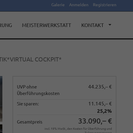
Galerie
Anmelden
Registrieren
ERUNG
MEISTERWERKSTATT
KONTAKT
IK*VIRTUAL COCKPIT*
44.235,– €
UVP ohne
Überführungskosten
11.145,– €
Sie sparen:
25,2%
33.090,– €
Gesamtpreis
incl. 19% MwSt., den Kosten für Überführung und
Zulassungspapieren