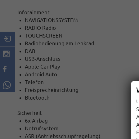
Infotainment
NAVIGATIONSSYSTEM
RADIO Radio
TOUCHSCREEN
Radiobedienung am Lenkrad
DAB
USB-Anschluss
Apple Car Play
Android Auto
Telefon
Freisprecheinrichtung
Bluetooth
U
S
Sicherheit
A
6x Airbag
A
Notrufsystem
E
ASR (Antriebsschlupfregelung)