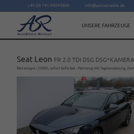
+49 (0) 741-94243800
info@autostueble.de
UNSERE FAHRZEUGE
Seat Leon
FR 2.0 TDI DSG DSG*KAME
Fahrzeugnr.
:
25085
,
sofort lieferbar
,
Fahrzeug mit Tageszulassung
, Zen