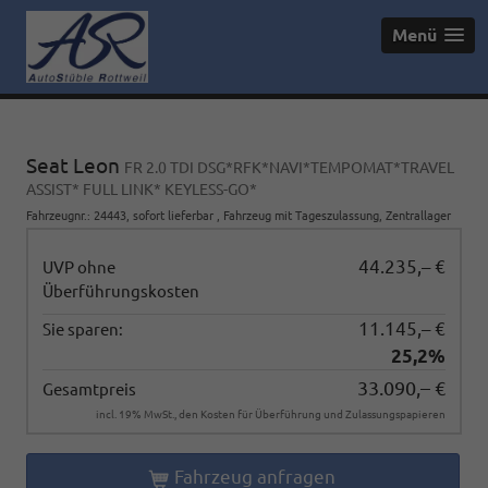
Menü
Seat Leon
FR 2.0 TDI DSG*RFK*NAVI*TEMPOMAT*TRAVEL
ASSIST* FULL LINK* KEYLESS-GO*
Fahrzeugnr.
:
24443
,
sofort lieferbar
,
Fahrzeug mit Tageszulassung
, Zentrallager
44.235,– €
UVP ohne
Überführungskosten
11.145,– €
Sie sparen:
25,2%
33.090,– €
Gesamtpreis
incl. 19% MwSt., den Kosten für Überführung und Zulassungspapieren
Fahrzeug anfragen