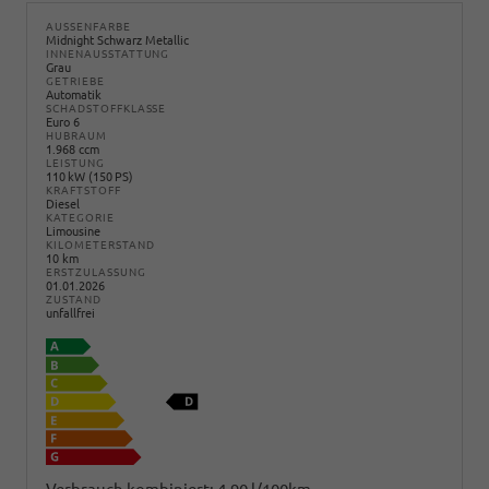
AUSSENFARBE
Midnight Schwarz Metallic
INNENAUSSTATTUNG
Grau
GETRIEBE
Automatik
SCHADSTOFFKLASSE
Euro 6
HUBRAUM
1.968 ccm
LEISTUNG
110 kW (150 PS)
KRAFTSTOFF
Diesel
KATEGORIE
Limousine
KILOMETERSTAND
10 km
ERSTZULASSUNG
01.01.2026
ZUSTAND
unfallfrei