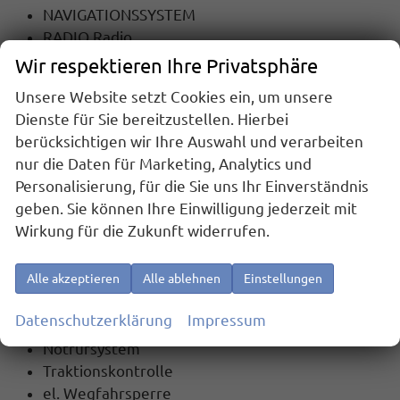
NAVIGATIONSSYSTEM
RADIO Radio
TOUCHSCREEN
Wir respektieren Ihre Privatsphäre
Radiobedienung am Lenkrad
Unsere Website setzt Cookies ein, um unsere
DAB
Dienste für Sie bereitzustellen. Hierbei
USB-Anschluss
berücksichtigen wir Ihre Auswahl und verarbeiten
Apple Car Play
nur die Daten für Marketing, Analytics und
Android Auto
Personalisierung, für die Sie uns Ihr Einverständnis
Telefon
geben. Sie können Ihre Einwilligung jederzeit mit
Freisprecheinrichtung
Wirkung für die Zukunft widerrufen.
Bluetooth
Full Link
Alle akzeptieren
Alle ablehnen
Einstellungen
Sicherheit
Datenschutzerklärung
Impressum
6x Airbag
Notrufsystem
Traktionskontrolle
el. Wegfahrsperre