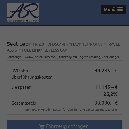
Menü
Seat Leon
FR 2.0 TDI DSG*RFK*NAVI*TEMPOMAT*TRAVEL
ASSIST* FULL LINK* KEYLESS-GO*
Fahrzeugnr.
:
24447
,
sofort lieferbar
,
Fahrzeug mit Tageszulassung
, Zentrallager
44.235,– €
UVP ohne
Überführungskosten
11.145,– €
Sie sparen:
25,2%
33.090,– €
Gesamtpreis
incl. 19% MwSt., den Kosten für Überführung und Zulassungspapieren
Fahrzeug anfragen