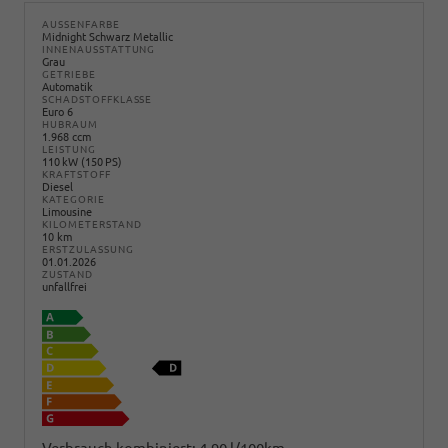
AUSSENFARBE
Midnight Schwarz Metallic
INNENAUSSTATTUNG
Grau
GETRIEBE
Automatik
SCHADSTOFFKLASSE
Euro 6
HUBRAUM
1.968 ccm
LEISTUNG
110 kW (150 PS)
KRAFTSTOFF
Diesel
KATEGORIE
Limousine
KILOMETERSTAND
10 km
ERSTZULASSUNG
01.01.2026
ZUSTAND
unfallfrei