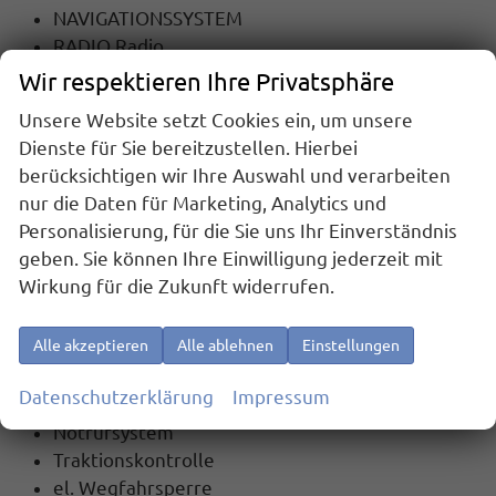
NAVIGATIONSSYSTEM
RADIO Radio
TOUCHSCREEN
Wir respektieren Ihre Privatsphäre
Radiobedienung am Lenkrad
Unsere Website setzt Cookies ein, um unsere
DAB
Dienste für Sie bereitzustellen. Hierbei
USB-Anschluss
berücksichtigen wir Ihre Auswahl und verarbeiten
Apple Car Play
nur die Daten für Marketing, Analytics und
Android Auto
Personalisierung, für die Sie uns Ihr Einverständnis
Telefon
geben. Sie können Ihre Einwilligung jederzeit mit
Freisprecheinrichtung
Wirkung für die Zukunft widerrufen.
Bluetooth
Full Link
Alle akzeptieren
Alle ablehnen
Einstellungen
Sicherheit
Datenschutzerklärung
Impressum
6x Airbag
Notrufsystem
Traktionskontrolle
el. Wegfahrsperre