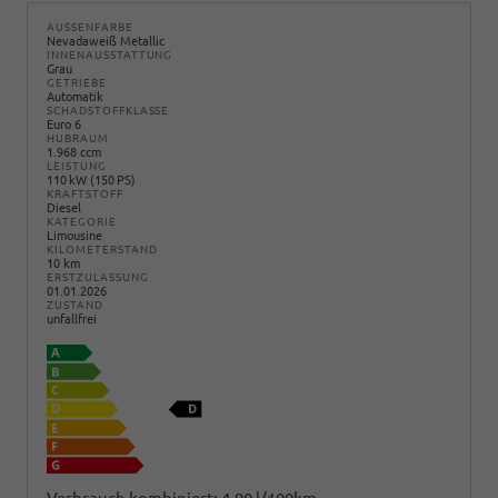
AUSSENFARBE
Nevadaweiß Metallic
INNENAUSSTATTUNG
Grau
GETRIEBE
Automatik
SCHADSTOFFKLASSE
Euro 6
HUBRAUM
1.968 ccm
LEISTUNG
110 kW (150 PS)
KRAFTSTOFF
Diesel
KATEGORIE
Limousine
KILOMETERSTAND
10 km
ERSTZULASSUNG
01.01.2026
ZUSTAND
unfallfrei