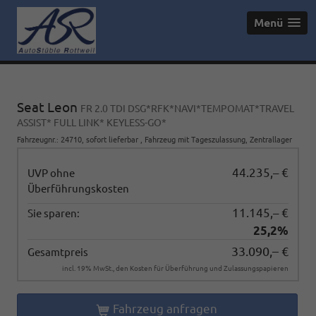
Menü
Seat Leon
FR 2.0 TDI DSG*RFK*NAVI*TEMPOMAT*TRAVEL
ASSIST* FULL LINK* KEYLESS-GO*
Fahrzeugnr.
:
24710
,
sofort lieferbar
,
Fahrzeug mit Tageszulassung
, Zentrallager
44.235,– €
UVP ohne
Überführungskosten
11.145,– €
Sie sparen:
25,2%
33.090,– €
Gesamtpreis
incl. 19% MwSt., den Kosten für Überführung und Zulassungspapieren
Fahrzeug anfragen