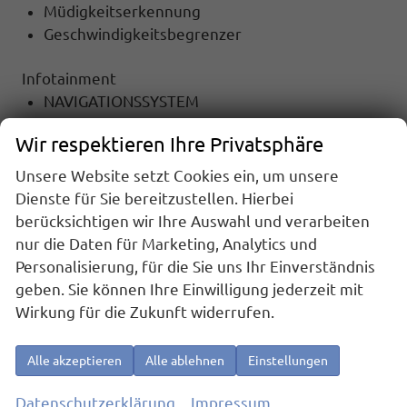
Müdigkeitserkennung
Geschwindigkeitsbegrenzer
Infotainment
NAVIGATIONSSYSTEM
RADIO Radio
Wir respektieren Ihre Privatsphäre
TOUCHSCREEN
Radiobedienung am Lenkrad
Unsere Website setzt Cookies ein, um unsere
DAB
Dienste für Sie bereitzustellen. Hierbei
USB-Anschluss
berücksichtigen wir Ihre Auswahl und verarbeiten
Apple Car Play
nur die Daten für Marketing, Analytics und
Android Auto
Personalisierung, für die Sie uns Ihr Einverständnis
Telefon
geben. Sie können Ihre Einwilligung jederzeit mit
Freisprecheinrichtung
Wirkung für die Zukunft widerrufen.
Bluetooth
Full Link
Alle akzeptieren
Alle ablehnen
Einstellungen
Sicherheit
Datenschutzerklärung
Impressum