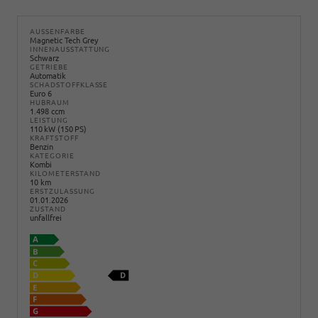
AUSSENFARBE
Magnetic Tech Grey
INNENAUSSTATTUNG
Schwarz
GETRIEBE
Automatik
SCHADSTOFFKLASSE
Euro 6
HUBRAUM
1.498 ccm
LEISTUNG
110 kW (150 PS)
KRAFTSTOFF
Benzin
KATEGORIE
Kombi
KILOMETERSTAND
10 km
ERSTZULASSUNG
01.01.2026
ZUSTAND
unfallfrei