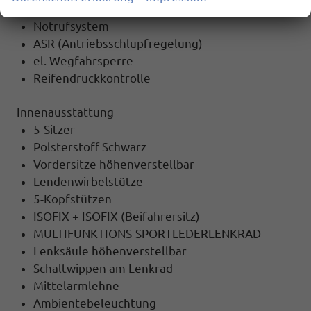
6x Airbag
Notrufsystem
ASR (Antriebsschlupfregelung)
el. Wegfahrsperre
Reifendruckkontrolle
Innenausstattung
5-Sitzer
Polsterstoff Schwarz
Vordersitze höhenverstellbar
Lendenwirbelstütze
5-Kopfstützen
ISOFIX + ISOFIX (Beifahrersitz)
MULTIFUNKTIONS-SPORTLEDERLENKRAD
Lenksäule höhenverstellbar
Schaltwippen am Lenkrad
Mittelarmlehne
Ambientebeleuchtung