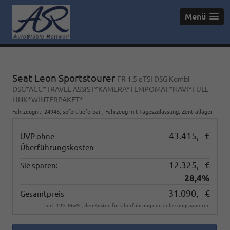
Menü
Seat Leon Sportstourer
FR 1.5 eTSI DSG Kombi
DSG*ACC*TRAVEL ASSIST*KAMERA*TEMPOMAT*NAVI*FULL
LINK*WINTERPAKET*
Fahrzeugnr.
:
24948
,
sofort lieferbar
,
Fahrzeug mit Tageszulassung
, Zentrallager
43.415,– €
UVP ohne
Überführungskosten
12.325,– €
Sie sparen:
28,4%
31.090,– €
Gesamtpreis
incl. 19% MwSt., den Kosten für Überführung und Zulassungspapieren