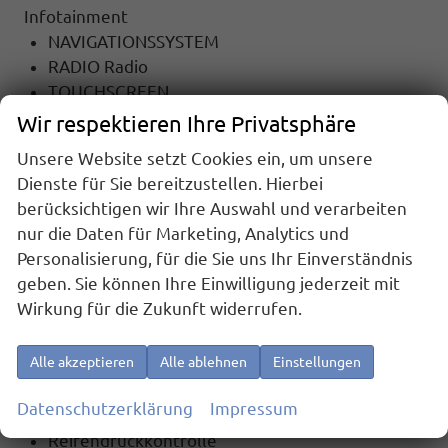
Infotainment
NAVIGATIONSSYSTEM
RADIO Radio
TOUCHSCREEN
Radiobedienung am Lenkrad
Wir respektieren Ihre Privatsphäre
DAB
Unsere Website setzt Cookies ein, um unsere
USB-Anschluss
Dienste für Sie bereitzustellen. Hierbei
Apple Car Play
berücksichtigen wir Ihre Auswahl und verarbeiten
Android Auto
nur die Daten für Marketing, Analytics und
Freisprecheinrichtung
Personalisierung, für die Sie uns Ihr Einverständnis
Bluetooth
geben. Sie können Ihre Einwilligung jederzeit mit
Wirkung für die Zukunft widerrufen.
Sicherheit
6x Airbag
Alle akzeptieren
Alle ablehnen
Einstellungen
Notrufsystem
ASR (Antriebsschlupfregelung)
Datenschutzerklärung
Impressum
el. Wegfahrsperre
Reifendruckkontrolle