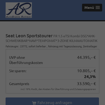
Menü
Seat Leon Sportstourer
FR 1.5 eTSI Kombi DSG*AHK-
SCHWENKBAR*NAVI*TEMPOMAT*3-ZONE KILMAAUTOMATIK
Fahrzeugnr.
:
23772
,
sofort lieferbar
,
Fahrzeug mit Tageszulassung
, Zentrallager
44.395,– €
UVP ohne
Überführungskosten
10.805,– €
Sie sparen:
24,3%
33.590,– €
Gesamtpreis
incl. 19% MwSt., den Kosten für Überführung und Zulassungspapieren
Fahrzeug anfragen