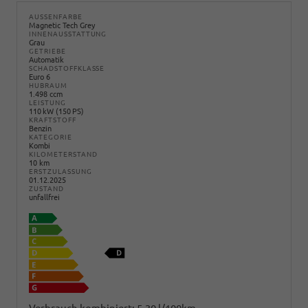
AUSSENFARBE
Magnetic Tech Grey
INNENAUSSTATTUNG
Grau
GETRIEBE
Automatik
SCHADSTOFFKLASSE
Euro 6
HUBRAUM
1.498 ccm
LEISTUNG
110 kW (150 PS)
KRAFTSTOFF
Benzin
KATEGORIE
Kombi
KILOMETERSTAND
10 km
ERSTZULASSUNG
01.12.2025
ZUSTAND
unfallfrei