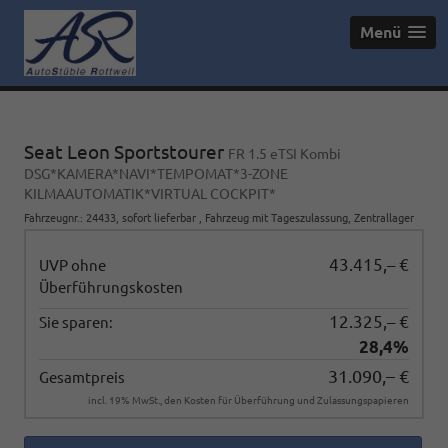
Menü
Seat Leon Sportstourer
FR 1.5 eTSI Kombi
DSG*KAMERA*NAVI*TEMPOMAT*3-ZONE
KILMAAUTOMATIK*VIRTUAL COCKPIT*
Fahrzeugnr.
:
24433
,
sofort lieferbar
,
Fahrzeug mit Tageszulassung
, Zentrallager
43.415,– €
UVP ohne
Überführungskosten
12.325,– €
Sie sparen:
28,4%
31.090,– €
Gesamtpreis
incl. 19% MwSt., den Kosten für Überführung und Zulassungspapieren