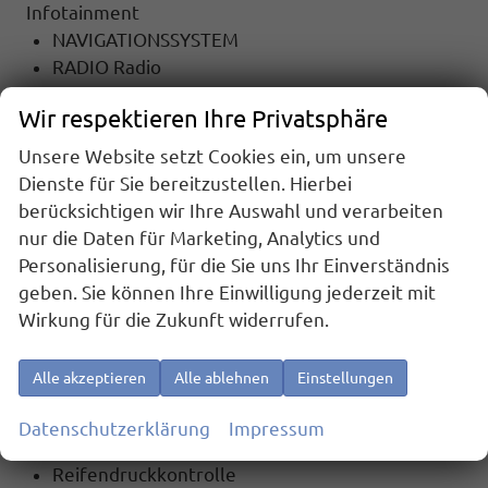
Infotainment
NAVIGATIONSSYSTEM
RADIO Radio
TOUCHSCREEN
Wir respektieren Ihre Privatsphäre
Radiobedienung am Lenkrad
DAB
Unsere Website setzt Cookies ein, um unsere
USB-Anschluss
Dienste für Sie bereitzustellen. Hierbei
Apple Car Play
berücksichtigen wir Ihre Auswahl und verarbeiten
Android Auto
nur die Daten für Marketing, Analytics und
Freisprecheinrichtung
Personalisierung, für die Sie uns Ihr Einverständnis
Bluetooth
geben. Sie können Ihre Einwilligung jederzeit mit
Wirkung für die Zukunft widerrufen.
Sicherheit
6x Airbag
Alle akzeptieren
Alle ablehnen
Einstellungen
Notrufsystem
ASR (Antriebsschlupfregelung)
Datenschutzerklärung
Impressum
el. Wegfahrsperre
Reifendruckkontrolle