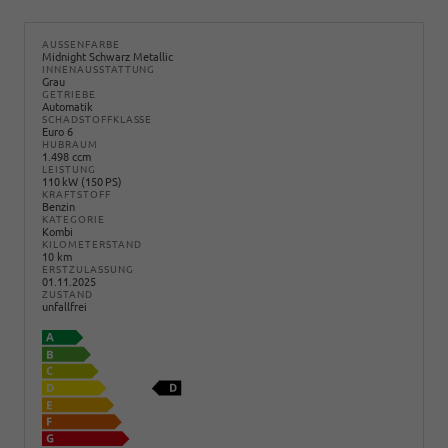
AUSSENFARBE
Midnight Schwarz Metallic
INNENAUSSTATTUNG
Grau
GETRIEBE
Automatik
SCHADSTOFFKLASSE
Euro 6
HUBRAUM
1.498 ccm
LEISTUNG
110 kW (150 PS)
KRAFTSTOFF
Benzin
KATEGORIE
Kombi
KILOMETERSTAND
10 km
ERSTZULASSUNG
01.11.2025
ZUSTAND
unfallfrei