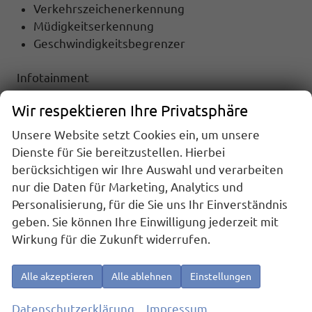
Verkehrszeichenerkennung
Müdigkeitserkennung
Geschwindigkeitsbegrenzer
Infotainment
NAVIGATIONSSYSTEM
Wir respektieren Ihre Privatsphäre
RADIO
TOUCHSCREEN
Unsere Website setzt Cookies ein, um unsere
Radiobedienung am Lenkrad
Dienste für Sie bereitzustellen. Hierbei
DAB
berücksichtigen wir Ihre Auswahl und verarbeiten
USB-Anschluss
nur die Daten für Marketing, Analytics und
Apple Car Play
Personalisierung, für die Sie uns Ihr Einverständnis
Android Auto
geben. Sie können Ihre Einwilligung jederzeit mit
Telefon
Wirkung für die Zukunft widerrufen.
Freisprecheinrichtung
Bluetooth
Alle akzeptieren
Alle ablehnen
Einstellungen
Full Link
Datenschutzerklärung
Impressum