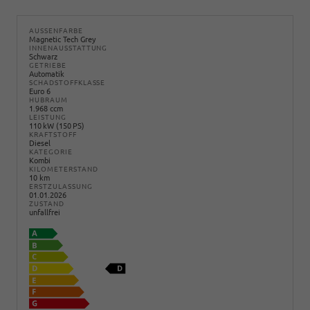
AUSSENFARBE
Magnetic Tech Grey
INNENAUSSTATTUNG
Schwarz
GETRIEBE
Automatik
SCHADSTOFFKLASSE
Euro 6
HUBRAUM
1.968 ccm
LEISTUNG
110 kW (150 PS)
KRAFTSTOFF
Diesel
KATEGORIE
Kombi
KILOMETERSTAND
10 km
ERSTZULASSUNG
01.01.2026
ZUSTAND
unfallfrei