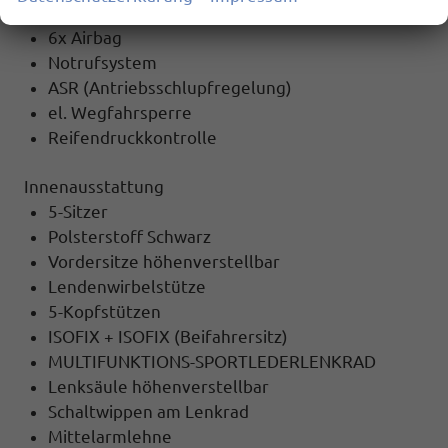
Sicherheit
6x Airbag
Notrufsystem
ASR (Antriebsschlupfregelung)
el. Wegfahrsperre
Reifendruckkontrolle
Innenausstattung
5-Sitzer
Polsterstoff Schwarz
Vordersitze höhenverstellbar
Lendenwirbelstütze
5-Kopfstützen
ISOFIX + ISOFIX (Beifahrersitz)
MULTIFUNKTIONS-SPORTLEDERLENKRAD
Lenksäule höhenverstellbar
Schaltwippen am Lenkrad
Mittelarmlehne