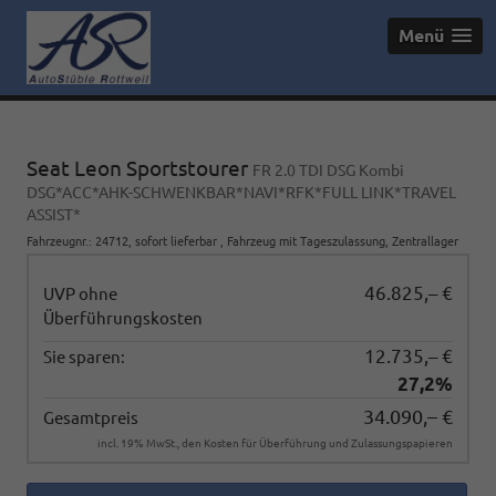
Menü
Seat Leon Sportstourer
FR 2.0 TDI DSG Kombi
DSG*ACC*AHK-SCHWENKBAR*NAVI*RFK*FULL LINK*TRAVEL
ASSIST*
Fahrzeugnr.
:
24712
,
sofort lieferbar
,
Fahrzeug mit Tageszulassung
, Zentrallager
46.825,– €
UVP ohne
Überführungskosten
12.735,– €
Sie sparen:
27,2%
34.090,– €
Gesamtpreis
incl. 19% MwSt., den Kosten für Überführung und Zulassungspapieren