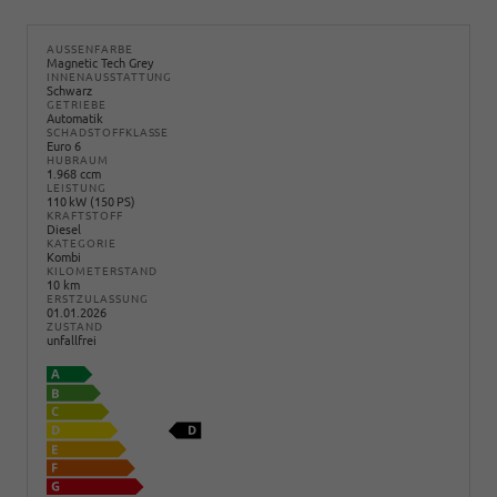
AUSSENFARBE
Magnetic Tech Grey
INNENAUSSTATTUNG
Schwarz
GETRIEBE
Automatik
SCHADSTOFFKLASSE
Euro 6
HUBRAUM
1.968 ccm
LEISTUNG
110 kW (150 PS)
KRAFTSTOFF
Diesel
KATEGORIE
Kombi
KILOMETERSTAND
10 km
ERSTZULASSUNG
01.01.2026
ZUSTAND
unfallfrei