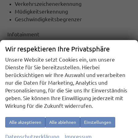
Verkehrszeichenerkennung
Müdigkeitserkennung
Geschwindigkeitsbegrenzer
Infotainment
NAVIGATIONSSYSTEM
Wir respektieren Ihre Privatsphäre
RADIO
TOUCHSCREEN
Unsere Website setzt Cookies ein, um unsere
Radiobedienung am Lenkrad
Dienste für Sie bereitzustellen. Hierbei
DAB
berücksichtigen wir Ihre Auswahl und verarbeiten
USB-Anschluss
nur die Daten für Marketing, Analytics und
Apple Car Play
Personalisierung, für die Sie uns Ihr Einverständnis
Android Auto
geben. Sie können Ihre Einwilligung jederzeit mit
Telefon
Wirkung für die Zukunft widerrufen.
Freisprecheinrichtung
Bluetooth
Alle akzeptieren
Alle ablehnen
Einstellungen
Full Link
Datenschutzerklärung
Impressum