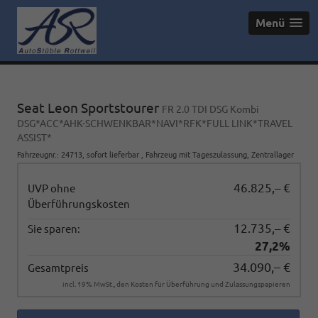
Menü
Seat Leon Sportstourer
FR 2.0 TDI DSG Kombi
DSG*ACC*AHK-SCHWENKBAR*NAVI*RFK*FULL LINK*TRAVEL
ASSIST*
Fahrzeugnr.
:
24713
,
sofort lieferbar
,
Fahrzeug mit Tageszulassung
, Zentrallager
46.825,– €
UVP ohne
Überführungskosten
12.735,– €
Sie sparen:
27,2%
34.090,– €
Gesamtpreis
incl. 19% MwSt., den Kosten für Überführung und Zulassungspapieren