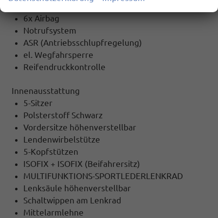
Sicherheit
6x Airbag
Notrufsystem
ASR (Antriebsschlupfregelung)
el. Wegfahrsperre
Reifendruckkontrolle
Innenausstattung
5-Sitzer
Polsterstoff Schwarz
Vordersitze höhenverstellbar
Lendenwirbelstütze
5-Kopfstützen
ISOFIX + ISOFIX (Beifahrersitz)
MULTIFUNKTIONS-SPORTLEDERLENKRAD
Lenksäule höhenverstellbar
Schaltwippen am Lenkrad
Mittelarmlehne