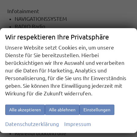
Infotainment
NAVIGATIONSSYSTEM
RADIO Radio
TOUCHSCREEN
Wir respektieren Ihre Privatsphäre
Radiobedienung am Lenkrad
Unsere Website setzt Cookies ein, um unsere
DAB
Dienste für Sie bereitzustellen. Hierbei
Apple Car Play
berücksichtigen wir Ihre Auswahl und verarbeiten
Android Auto
nur die Daten für Marketing, Analytics und
Freisprecheinrichtung
Personalisierung, für die Sie uns Ihr Einverständnis
Bluetooth
geben. Sie können Ihre Einwilligung jederzeit mit
Wirkung für die Zukunft widerrufen.
Sicherheit
6x Airbag
Notrufsystem
Alle akzeptieren
Alle ablehnen
Einstellungen
ASR (Antriebsschlupfregelung)
Datenschutzerklärung
Impressum
el. Wegfahrsperre
Reifendruckkontrolle