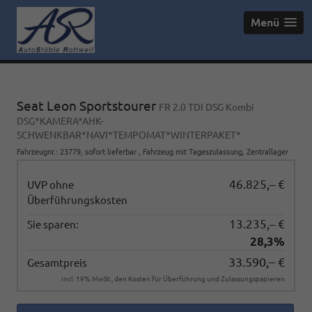
Menü
Seat Leon Sportstourer
FR 2.0 TDI DSG Kombi
DSG*KAMERA*AHK-
SCHWENKBAR*NAVI*TEMPOMAT*WINTERPAKET*
Fahrzeugnr.
:
23779
,
sofort lieferbar
,
Fahrzeug mit Tageszulassung
, Zentrallager
46.825,– €
UVP ohne
Überführungskosten
13.235,– €
Sie sparen:
28,3%
33.590,– €
Gesamtpreis
incl. 19% MwSt., den Kosten für Überführung und Zulassungspapieren