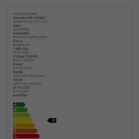
AUSSENFARBE
Nevadaweiß Metallic
INNENAUSSTATTUNG
Grau
GETRIEBE
Automatik
SCHADSTOFFKLASSE
Euro 6
HUBRAUM
1.968 ccm
LEISTUNG
110 kW (150 PS)
KRAFTSTOFF
Diesel
KATEGORIE
Kombi
KILOMETERSTAND
10 km
ERSTZULASSUNG
01.11.2025
ZUSTAND
unfallfrei