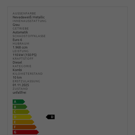
AUSSENFARBE
Nevadaweiß Metallic
INNENAUSSTATTUNG
Grau
GETRIEBE
Automatik
SCHADSTOFFKLASSE
Euro 6
HUBRAUM
1.968 ccm
LEISTUNG
110 kW (150 PS)
KRAFTSTOFF
Diesel
KATEGORIE
Kombi
KILOMETERSTAND
10 km
ERSTZULASSUNG
01.11.2025
ZUSTAND
unfallfrei