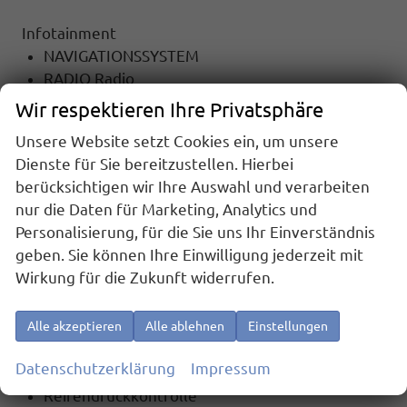
Infotainment
NAVIGATIONSSYSTEM
RADIO Radio
TOUCHSCREEN
Wir respektieren Ihre Privatsphäre
Radiobedienung am Lenkrad
Unsere Website setzt Cookies ein, um unsere
DAB
Dienste für Sie bereitzustellen. Hierbei
Apple Car Play
berücksichtigen wir Ihre Auswahl und verarbeiten
Android Auto
nur die Daten für Marketing, Analytics und
Freisprecheinrichtung
Personalisierung, für die Sie uns Ihr Einverständnis
Bluetooth
geben. Sie können Ihre Einwilligung jederzeit mit
Wirkung für die Zukunft widerrufen.
Sicherheit
6x Airbag
Notrufsystem
Alle akzeptieren
Alle ablehnen
Einstellungen
ASR (Antriebsschlupfregelung)
Datenschutzerklärung
Impressum
el. Wegfahrsperre
Reifendruckkontrolle