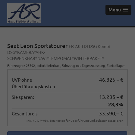
Menü
Seat Leon Sportstourer
FR 2.0 TDI DSG Kombi
DSG*KAMERA*AHK-
SCHWENKBAR*NAVI*TEMPOMAT*WINTERPAKET*
Fahrzeugnr.
:
23792
,
sofort lieferbar
,
Fahrzeug mit Tageszulassung
, Zentrallager
46.825,– €
UVP ohne
Überführungskosten
13.235,– €
Sie sparen:
28,3%
33.590,– €
Gesamtpreis
incl. 19% MwSt., den Kosten für Überführung und Zulassungspapieren