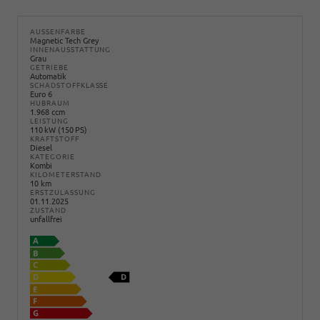
AUSSENFARBE
Magnetic Tech Grey
INNENAUSSTATTUNG
Grau
GETRIEBE
Automatik
SCHADSTOFFKLASSE
Euro 6
HUBRAUM
1.968 ccm
LEISTUNG
110 kW (150 PS)
KRAFTSTOFF
Diesel
KATEGORIE
Kombi
KILOMETERSTAND
10 km
ERSTZULASSUNG
01.11.2025
ZUSTAND
unfallfrei