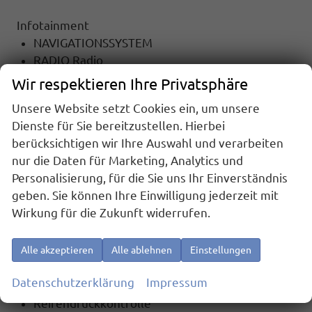
Infotainment
NAVIGATIONSSYSTEM
RADIO Radio
TOUCHSCREEN
Wir respektieren Ihre Privatsphäre
Radiobedienung am Lenkrad
Unsere Website setzt Cookies ein, um unsere
DAB
Dienste für Sie bereitzustellen. Hierbei
Apple Car Play
berücksichtigen wir Ihre Auswahl und verarbeiten
Android Auto
nur die Daten für Marketing, Analytics und
Freisprecheinrichtung
Personalisierung, für die Sie uns Ihr Einverständnis
Bluetooth
geben. Sie können Ihre Einwilligung jederzeit mit
Wirkung für die Zukunft widerrufen.
Sicherheit
6x Airbag
Notrufsystem
Alle akzeptieren
Alle ablehnen
Einstellungen
ASR (Antriebsschlupfregelung)
Datenschutzerklärung
Impressum
el. Wegfahrsperre
Reifendruckkontrolle