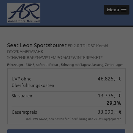
Menü
Seat Leon Sportstourer
FR 2.0 TDI DSG Kombi
DSG*KAMERA*AHK-
SCHWENKBAR*NAVI*TEMPOMAT*WINTERPAKET*
Fahrzeugnr.
:
23848
,
sofort lieferbar
,
Fahrzeug mit Tageszulassung
, Zentrallager
46.825,– €
UVP ohne
Überführungskosten
13.735,– €
Sie sparen:
29,3%
33.090,– €
Gesamtpreis
incl. 19% MwSt., den Kosten für Überführung und Zulassungspapieren