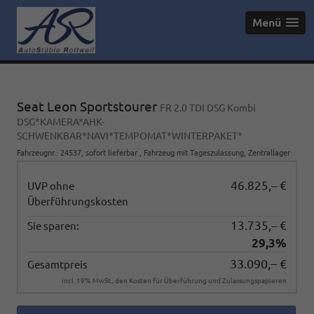
Menü
Seat Leon Sportstourer
FR 2.0 TDI DSG Kombi
DSG*KAMERA*AHK-
SCHWENKBAR*NAVI*TEMPOMAT*WINTERPAKET*
Fahrzeugnr.
:
24537
,
sofort lieferbar
,
Fahrzeug mit Tageszulassung
, Zentrallager
46.825,– €
UVP ohne
Überführungskosten
13.735,– €
Sie sparen:
29,3%
33.090,– €
Gesamtpreis
incl. 19% MwSt., den Kosten für Überführung und Zulassungspapieren