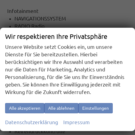
Infotainment
NAVIGATIONSSYSTEM
RADIO Radio
TOUCHSCREEN
Wir respektieren Ihre Privatsphäre
Radiobedienung am Lenkrad
Unsere Website setzt Cookies ein, um unsere
DAB
Dienste für Sie bereitzustellen. Hierbei
Apple Car Play
berücksichtigen wir Ihre Auswahl und verarbeiten
Android Auto
nur die Daten für Marketing, Analytics und
Freisprecheinrichtung
Personalisierung, für die Sie uns Ihr Einverständnis
Bluetooth
geben. Sie können Ihre Einwilligung jederzeit mit
Wirkung für die Zukunft widerrufen.
Sicherheit
6x Airbag
Notrufsystem
Alle akzeptieren
Alle ablehnen
Einstellungen
ASR (Antriebsschlupfregelung)
Datenschutzerklärung
Impressum
el. Wegfahrsperre
Reifendruckkontrolle