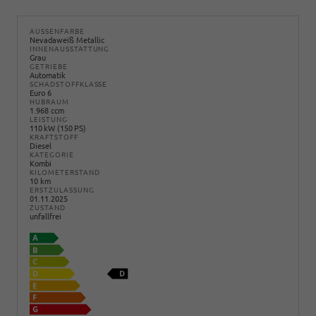
AUSSENFARBE
Nevadaweiß Metallic
INNENAUSSTATTUNG
Grau
GETRIEBE
Automatik
SCHADSTOFFKLASSE
Euro 6
HUBRAUM
1.968 ccm
LEISTUNG
110 kW (150 PS)
KRAFTSTOFF
Diesel
KATEGORIE
Kombi
KILOMETERSTAND
10 km
ERSTZULASSUNG
01.11.2025
ZUSTAND
unfallfrei