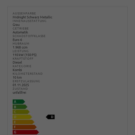
AUSSENFARBE
Midnight Schwarz Metallic
INNENAUSSTATTUNG
Grau
GETRIEBE
Automatik
SCHADSTOFFKLASSE
Euro 6
HUBRAUM
1.968 ccm
LEISTUNG
110 kW (150 PS)
KRAFTSTOFF
Diesel
KATEGORIE
Kombi
KILOMETERSTAND
10 km
ERSTZULASSUNG
01.11.2025
ZUSTAND
unfallfrei