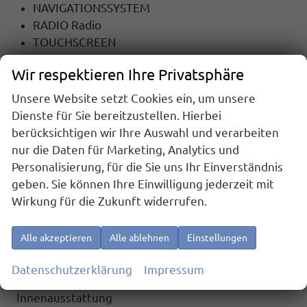
NAVIGATIONSSYSTEM
RADIO Radio
TOUCHSCREEN
Radiobedienung am Lenkrad
Wir respektieren Ihre Privatsphäre
USB-Anschluss
Apple Car Play
Unsere Website setzt Cookies ein, um unsere
Android Auto
Dienste für Sie bereitzustellen. Hierbei
Freisprecheinrichtung
berücksichtigen wir Ihre Auswahl und verarbeiten
Bluetooth
nur die Daten für Marketing, Analytics und
Personalisierung, für die Sie uns Ihr Einverständnis
Sicherheit
geben. Sie können Ihre Einwilligung jederzeit mit
6x Airbag
Wirkung für die Zukunft widerrufen.
Notrufsystem
ASR (Antriebsschlupfregelung)
Alle akzeptieren
Alle ablehnen
Einstellungen
el. Wegfahrsperre
Reifendruckkontrolle
Datenschutzerklärung
Impressum
Innenausstattung