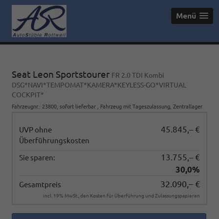
Menü
Seat Leon Sportstourer
FR 2.0 TDI Kombi
DSG*NAVI*TEMPOMAT*KAMERA*KEYLESS-GO*VIRTUAL
COCKPIT*
Fahrzeugnr.
:
23800
,
sofort lieferbar
,
Fahrzeug mit Tageszulassung
, Zentrallager
45.845,– €
UVP ohne
Überführungskosten
13.755,– €
Sie sparen:
30,0%
32.090,– €
Gesamtpreis
incl. 19% MwSt., den Kosten für Überführung und Zulassungspapieren