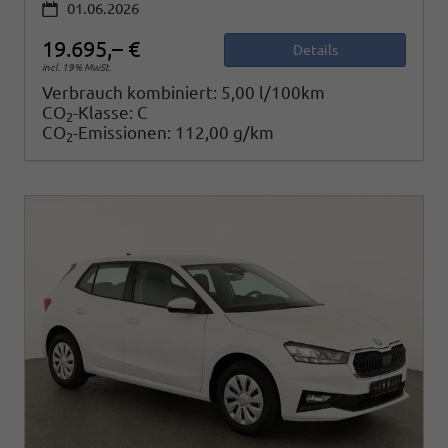
01.06.2026
19.695,– €
Details
incl. 19% MwSt.
Verbrauch kombiniert:
5,00 l/100km
CO
-Klasse:
C
2
CO
-Emissionen:
112,00 g/km
2