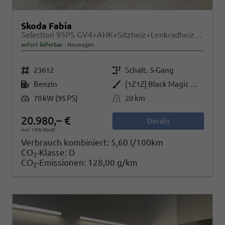
Skoda Fabia
Selection 95PS GV4+AHK+Sitzheiz+Lenkradheiz+Climatronic+Tempomat+PDC
sofort lieferbar
Neuwagen
Fahrzeugnr.
Getriebe
23612
Schalt. 5-Gang
Kraftstoff
Außenfarbe
Benzin
[1Z1Z] Black Magic Metallic
Leistung
Kilometerstand
70 kW (95 PS)
20 km
20.980,– €
Details
incl. 19% MwSt.
Verbrauch kombiniert:
5,60 l/100km
CO
-Klasse:
D
2
CO
-Emissionen:
128,00 g/km
2