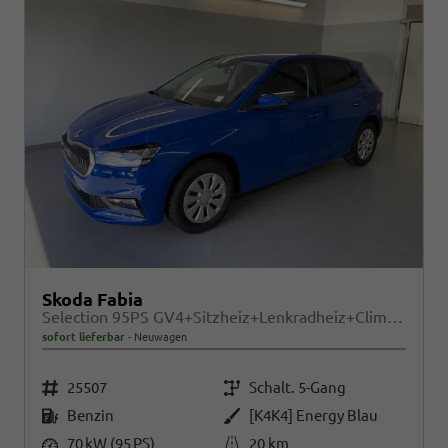
Skoda Fabia
Selection 95PS GV4+Sitzheiz+Lenkradheiz+Climatronic+Sunset+AppConnect+PDC
sofort lieferbar
Neuwagen
Fahrzeugnr.
Getriebe
25507
Schalt. 5-Gang
Kraftstoff
Außenfarbe
Benzin
[K4K4] Energy Blau
Leistung
Kilometerstand
70 kW (95 PS)
20 km