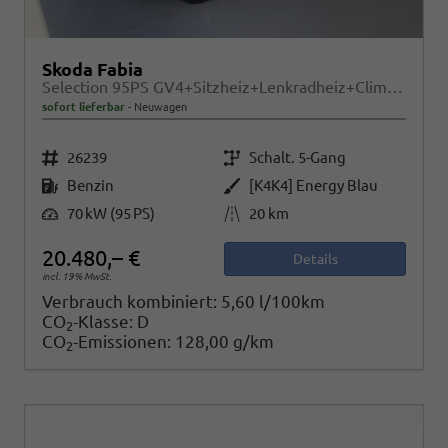
Skoda Fabia
Selection 95PS GV4+Sitzheiz+Lenkradheiz+Climatronic+Sunset+AppConnect+PDC
sofort lieferbar
Neuwagen
Fahrzeugnr.
Getriebe
26239
Schalt. 5-Gang
Kraftstoff
Außenfarbe
Benzin
[K4K4] Energy Blau
Leistung
Kilometerstand
70 kW (95 PS)
20 km
20.480,– €
Details
incl. 19% MwSt.
Verbrauch kombiniert:
5,60 l/100km
CO
-Klasse:
D
2
CO
-Emissionen:
128,00 g/km
2