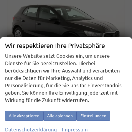
Wir respektieren Ihre Privatsphäre
Unsere Website setzt Cookies ein, um unsere
Dienste für Sie bereitzustellen. Hierbei
berücksichtigen wir Ihre Auswahl und verarbeiten
nur die Daten für Marketing, Analytics und
Skoda Fabia
Personalisierung, für die Sie uns Ihr Einverständnis
Selection 1.0 TSI Selection, AHK, Tempomat, Ladeboden, Park, Winterpaket, SmartLink, 4-J Garantie
geben. Sie können Ihre Einwilligung jederzeit mit
sofort lieferbar
Fahrzeug mit Tageszulassung
Wirkung für die Zukunft widerrufen.
Fahrzeugnr.
25163
Getriebe
Schaltgetriebe
Alle akzeptieren
Alle ablehnen
Einstellungen
Kraftstoff
Benzin
Außenfarbe
Black Magic Metallic
Leistung
70 kW (95 PS)
Kilometerstand
10 km
Datenschutzerklärung
Impressum
01.06.2026