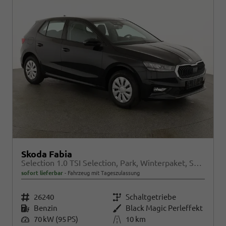
Skoda Fabia
Selection 1.0 TSI Selection, Park, Winterpaket, SmartLink, 4 J.-Garantie
sofort lieferbar
Fahrzeug mit Tageszulassung
Fahrzeugnr.
26240
Getriebe
Schaltgetriebe
Kraftstoff
Benzin
Außenfarbe
Black Magic Perleffekt
Leistung
70 kW (95 PS)
Kilometerstand
10 km