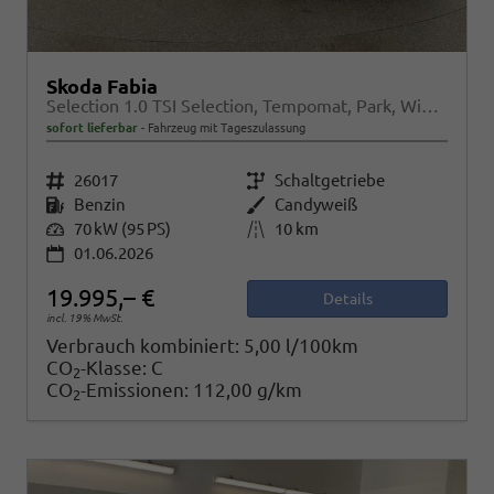
Skoda Fabia
Selection 1.0 TSI Selection, Tempomat, Park, Winterpaket, SmartLink, 4 J.-Garantie
sofort lieferbar
Fahrzeug mit Tageszulassung
Fahrzeugnr.
26017
Getriebe
Schaltgetriebe
Kraftstoff
Benzin
Außenfarbe
Candyweiß
Leistung
70 kW (95 PS)
Kilometerstand
10 km
01.06.2026
19.995,– €
Details
incl. 19% MwSt.
Verbrauch kombiniert:
5,00 l/100km
CO
-Klasse:
C
2
CO
-Emissionen:
112,00 g/km
2