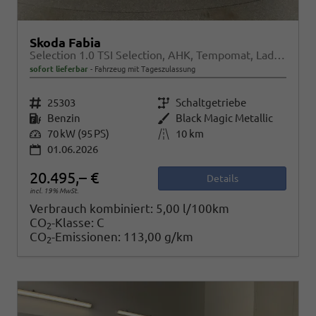
Skoda Fabia
Selection 1.0 TSI Selection, AHK, Tempomat, Ladeboden, Park, Winterpaket, SmartLink, 4-J Garantie
sofort lieferbar
Fahrzeug mit Tageszulassung
Fahrzeugnr.
25303
Getriebe
Schaltgetriebe
Kraftstoff
Benzin
Außenfarbe
Black Magic Metallic
Leistung
70 kW (95 PS)
Kilometerstand
10 km
01.06.2026
20.495,– €
Details
incl. 19% MwSt.
Verbrauch kombiniert:
5,00 l/100km
CO
-Klasse:
C
2
CO
-Emissionen:
113,00 g/km
2