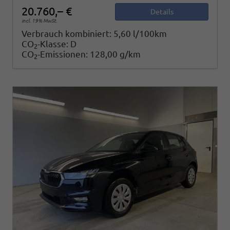
20.760,– €
Details
incl. 19% MwSt.
Verbrauch kombiniert:
5,60 l/100km
CO
-Klasse:
D
2
CO
-Emissionen:
128,00 g/km
2