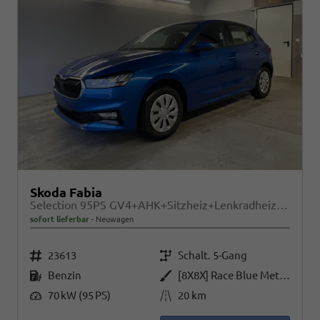
Skoda Fabia
Selection 95PS GV4+AHK+Sitzheiz+Lenkradheiz+Climatronic+Tempomat+PDC
sofort lieferbar
Neuwagen
Fahrzeugnr.
Getriebe
23613
Schalt. 5-Gang
Kraftstoff
Außenfarbe
Benzin
[8X8X] Race Blue Metallic
Leistung
Kilometerstand
70 kW (95 PS)
20 km