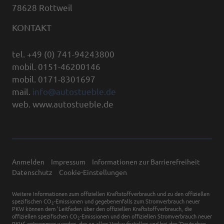
78628 Rottweil
KONTAKT
tel. +49 (0) 741-94243800
mobil. 0151-46200146
mobil. 0171-8301697
mail.
info@autostueble.de
web. www.autostueble.de
Anmelden
Impressum
Informationen zur Barrierefreiheit
Datenschutz
Cookie-Einstellungen
Weitere Informationen zum offiziellen Kraftstoffverbrauch und zu den offiziellen
spezifischen CO
-Emissionen und gegebenenfalls zum Stromverbrauch neuer
2
PKW können dem 'Leitfaden über den offiziellen Kraftstoffverbrauch, die
offiziellen spezifischen CO
-Emissionen und den offiziellen Stromverbrauch neuer
2
PKW' entnommen werden, der an allen Verkaufsstellen und bei der 'Deutschen