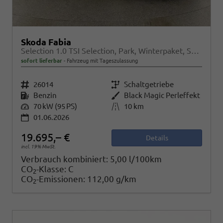
Skoda Fabia
Selection 1.0 TSI Selection, Park, Winterpaket, SmartLink, 4 J.-Garantie
sofort lieferbar
Fahrzeug mit Tageszulassung
Fahrzeugnr.
26014
Getriebe
Schaltgetriebe
Kraftstoff
Benzin
Außenfarbe
Black Magic Perleffekt
Leistung
70 kW (95 PS)
Kilometerstand
10 km
01.06.2026
19.695,– €
Details
incl. 19% MwSt.
Verbrauch kombiniert:
5,00 l/100km
CO
-Klasse:
C
2
CO
-Emissionen:
112,00 g/km
2