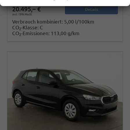
20.495,– €
Details
incl. 19% MwSt.
Verbrauch kombiniert:
5,00 l/100km
CO
-Klasse:
C
2
CO
-Emissionen:
113,00 g/km
2