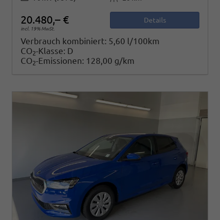
20.480,– €
Details
incl. 19% MwSt.
Verbrauch kombiniert:
5,60 l/100km
CO
-Klasse:
D
2
CO
-Emissionen:
128,00 g/km
2