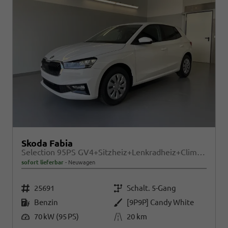
Skoda Fabia
Selection 95PS GV4+Sitzheiz+Lenkradheiz+Climatronic+Sunset+AppConnect+PDC
sofort lieferbar
Neuwagen
Fahrzeugnr.
Getriebe
25691
Schalt. 5-Gang
Kraftstoff
Außenfarbe
Benzin
[9P9P] Candy White
Leistung
Kilometerstand
70 kW (95 PS)
20 km