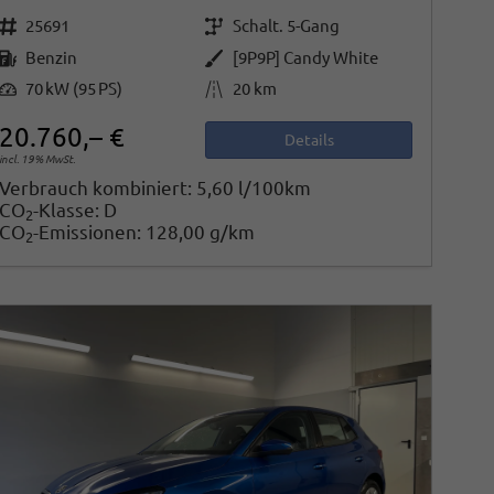
Fahrzeugnr.
Getriebe
25691
Schalt. 5-Gang
Kraftstoff
Außenfarbe
Benzin
[9P9P] Candy White
Leistung
Kilometerstand
70 kW (95 PS)
20 km
20.760,– €
Details
incl. 19% MwSt.
Verbrauch kombiniert:
5,60 l/100km
CO
-Klasse:
D
2
CO
-Emissionen:
128,00 g/km
2