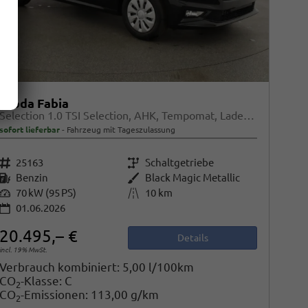
Skoda Fabia
Selection 1.0 TSI Selection, AHK, Tempomat, Ladeboden, Park, Winterpaket, SmartLink, 4-J Garantie
sofort lieferbar
Fahrzeug mit Tageszulassung
Fahrzeugnr.
25163
Getriebe
Schaltgetriebe
Kraftstoff
Benzin
Außenfarbe
Black Magic Metallic
Leistung
70 kW (95 PS)
Kilometerstand
10 km
01.06.2026
20.495,– €
Details
incl. 19% MwSt.
Verbrauch kombiniert:
5,00 l/100km
CO
-Klasse:
C
2
CO
-Emissionen:
113,00 g/km
2