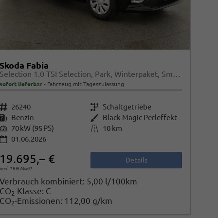
Skoda Fabia
Selection 1.0 TSI Selection, Park, Winterpaket, SmartLink, 4 J.-Garantie
sofort lieferbar
Fahrzeug mit Tageszulassung
Fahrzeugnr.
26240
Getriebe
Schaltgetriebe
Kraftstoff
Benzin
Außenfarbe
Black Magic Perleffekt
Leistung
70 kW (95 PS)
Kilometerstand
10 km
01.06.2026
19.695,– €
Details
incl. 19% MwSt.
Verbrauch kombiniert:
5,00 l/100km
CO
-Klasse:
C
2
CO
-Emissionen:
112,00 g/km
2