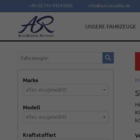
+49 (0) 741-94243800
info@autostueble.de
UNSERE FAHRZEUGE
Fahrzeugnr.
in
Marke
alles ausgewählt
S
Hi
Modell
Kl
alles ausgewählt
k
Kraftstoffart
V