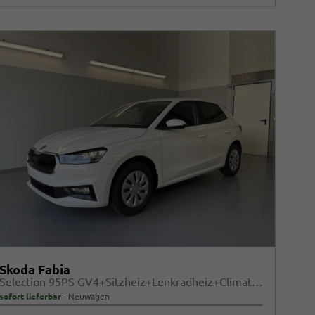
Skoda Fabia
Selection 95PS GV4+Sitzheiz+Lenkradheiz+Climatronic+Sunset+AppConnect+PDC
sofort lieferbar
Neuwagen