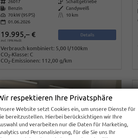
Fahrzeugnr.
26017
Getriebe
Schaltgetriebe
Kraftstoff
Benzin
Außenfarbe
Candyweiß
Leistung
70 kW (95 PS)
Kilometerstand
10 km
01.06.2026
19.995,– €
Details
incl. 19% MwSt.
Verbrauch kombiniert:
5,00 l/100km
CO
-Klasse:
C
2
CO
-Emissionen:
112,00 g/km
2
Wir respektieren Ihre Privatsphäre
nsere Website setzt Cookies ein, um unsere Dienste für
ie bereitzustellen. Hierbei berücksichtigen wir Ihre
uswahl und verarbeiten nur die Daten für Marketing,
nalytics und Personalisierung, für die Sie uns Ihr