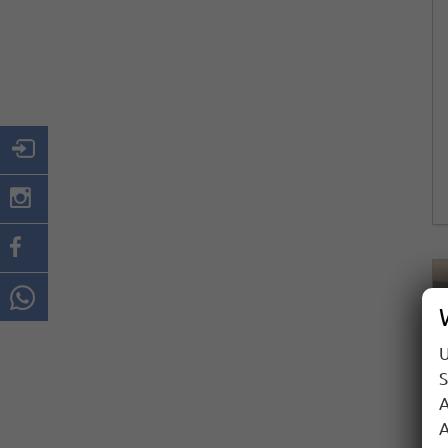
U
S
A
A