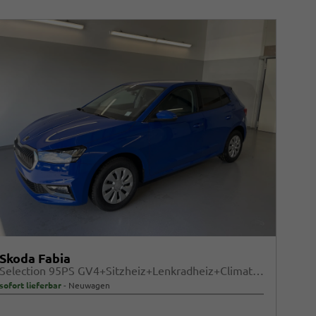
Skoda Fabia
Selection 95PS GV4+Sitzheiz+Lenkradheiz+Climatronic+Sunset+AppConnect+PDC
sofort lieferbar
Neuwagen