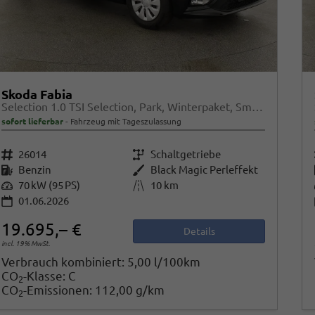
Skoda Fabia
Selection 1.0 TSI Selection, Park, Winterpaket, SmartLink, 4 J.-Garantie
sofort lieferbar
Fahrzeug mit Tageszulassung
Fahrzeugnr.
26014
Getriebe
Schaltgetriebe
Kraftstoff
Benzin
Außenfarbe
Black Magic Perleffekt
Leistung
70 kW (95 PS)
Kilometerstand
10 km
01.06.2026
19.695,– €
Details
incl. 19% MwSt.
Verbrauch kombiniert:
5,00 l/100km
CO
-Klasse:
C
2
CO
-Emissionen:
112,00 g/km
2