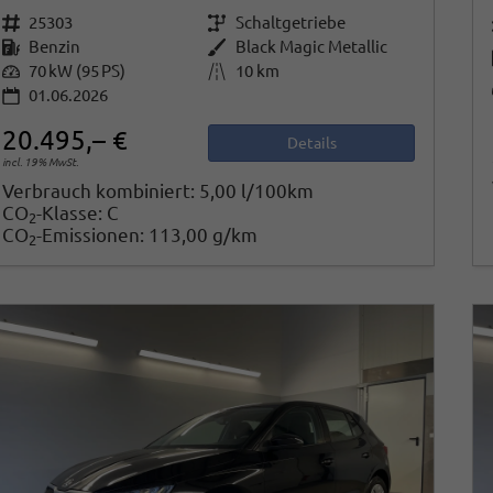
Fahrzeugnr.
25303
Getriebe
Schaltgetriebe
Kraftstoff
Benzin
Außenfarbe
Black Magic Metallic
Leistung
70 kW (95 PS)
Kilometerstand
10 km
01.06.2026
20.495,– €
Details
incl. 19% MwSt.
Verbrauch kombiniert:
5,00 l/100km
CO
-Klasse:
C
2
CO
-Emissionen:
113,00 g/km
2