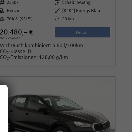
Fahrzeugnr.
Getriebe
25507
Schalt. 5-Gang
Kraftstoff
Außenfarbe
Benzin
[K4K4] Energy Blau
Leistung
Kilometerstand
70 kW (95 PS)
20 km
20.480,– €
Details
incl. 19% MwSt.
Verbrauch kombiniert:
5,60 l/100km
CO
-Klasse:
D
2
CO
-Emissionen:
128,00 g/km
2