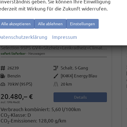
inverständnis geben. Sie können Ihre Einwilligung
ederzeit mit Wirkung für die Zukunft widerrufen.
Alle akzeptieren
Alle ablehnen
Einstellungen
atenschutzerklärung
Impressum
Skoda Fabia
Selection 95PS GV4+Sitzheiz+Lenkradheiz+Climatronic+Sunset+AppConnect+PDC
sofort lieferbar
Neuwagen
Fahrzeugnr.
Getriebe
26239
Schalt. 5-Gang
Kraftstoff
Außenfarbe
Benzin
[K4K4] Energy Blau
Leistung
Kilometerstand
70 kW (95 PS)
20 km
20.480,– €
Details
incl. 19% MwSt.
Verbrauch kombiniert:
5,60 l/100km
CO
-Klasse:
D
2
CO
-Emissionen:
128,00 g/km
2