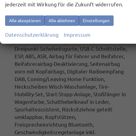
Serienausstattung:
jederzeit mit Wirkung für die Zukunft widerrufen.
Brillenfachhalter, LED-Scheinwerfer, 6
Lautsprecher,
Reifendruckkontrolle, Front
Alle akzeptieren
Alle ablehnen
Einstellungen
Assist inkl. City-Notbremsfunktion,
Berganfahrassistent,
Gepäckraumbeleuchtung,
Datenschutzerklärung
Impressum
Müdigkeitserkennung, Ablenkungserkennung
,
Dreipunkt-Sicheheitsgurte, USB-C Schnittstelle,
ESP, ABS, ASR, Airbag für Fahrer und Beifahrer,
Beifahrerairbag-Deaktivierung, Seitenairbag
vorn mit Kopfairbags,
Digitaler Radioempfang
DAB
, Coming/Leaving Home Funktion,
Heckscheiben Wisch-Waschanlage, Tire-
Mobility-Set, Start-Stopp-Anlage, Stoßfänger in
Wagenfarbe, Schalthebelknauf in Leder,
Spurhalteassistent
, Rücksitzlehne geteilt
umklappbar, Kopfstützen,
Freisprecheinrichtung Bluetooth,
Geschwindigkeitsregelanlage inkl.