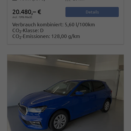
20.480,– €
Details
incl. 19% MwSt.
Verbrauch kombiniert:
5,60 l/100km
CO
-Klasse:
D
2
CO
-Emissionen:
128,00 g/km
2