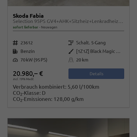
Skoda Fabia
Selection 95PS GV4+AHK+Sitzheiz+Lenkradheiz+Climatronic+Tempomat+PDC
sofort lieferbar
Neuwagen
Fahrzeugnr.
Getriebe
23612
Schalt. 5-Gang
Kraftstoff
Außenfarbe
Benzin
[1Z1Z] Black Magic Metallic
Leistung
Kilometerstand
70 kW (95 PS)
20 km
20.980,– €
Details
incl. 19% MwSt.
Verbrauch kombiniert:
5,60 l/100km
CO
-Klasse:
D
2
CO
-Emissionen:
128,00 g/km
2