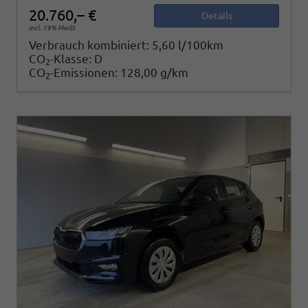
20.760,– €
Details
incl. 19% MwSt.
Verbrauch kombiniert:
5,60 l/100km
CO
-Klasse:
D
2
CO
-Emissionen:
128,00 g/km
2