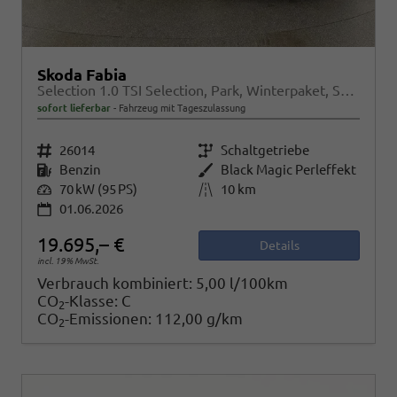
Skoda Fabia
Selection 1.0 TSI Selection, Park, Winterpaket, SmartLink, 4 J.-Garantie
sofort lieferbar
Fahrzeug mit Tageszulassung
Fahrzeugnr.
26014
Getriebe
Schaltgetriebe
Kraftstoff
Benzin
Außenfarbe
Black Magic Perleffekt
Leistung
70 kW (95 PS)
Kilometerstand
10 km
01.06.2026
19.695,– €
Details
incl. 19% MwSt.
Verbrauch kombiniert:
5,00 l/100km
CO
-Klasse:
C
2
CO
-Emissionen:
112,00 g/km
2