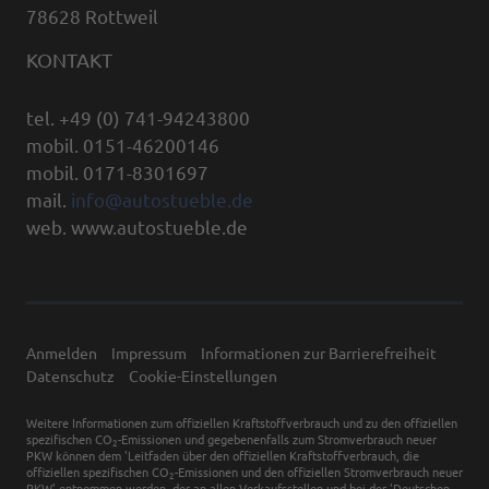
78628 Rottweil
KONTAKT
tel. +49 (0) 741-94243800
mobil. 0151-46200146
mobil. 0171-8301697
mail.
info@autostueble.de
web. www.autostueble.de
Anmelden
Impressum
Informationen zur Barrierefreiheit
Datenschutz
Cookie-Einstellungen
Weitere Informationen zum offiziellen Kraftstoffverbrauch und zu den offiziellen
spezifischen CO
-Emissionen und gegebenenfalls zum Stromverbrauch neuer
2
PKW können dem 'Leitfaden über den offiziellen Kraftstoffverbrauch, die
offiziellen spezifischen CO
-Emissionen und den offiziellen Stromverbrauch neuer
2
PKW' entnommen werden, der an allen Verkaufsstellen und bei der 'Deutschen