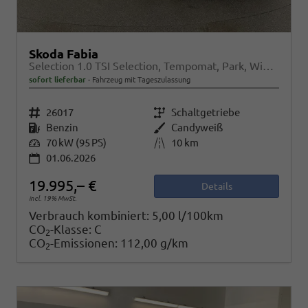
Skoda Fabia
Selection 1.0 TSI Selection, Tempomat, Park, Winterpaket, SmartLink, 4 J.-Garantie
sofort lieferbar
Fahrzeug mit Tageszulassung
Fahrzeugnr.
26017
Getriebe
Schaltgetriebe
Kraftstoff
Benzin
Außenfarbe
Candyweiß
Leistung
70 kW (95 PS)
Kilometerstand
10 km
01.06.2026
19.995,– €
Details
incl. 19% MwSt.
Verbrauch kombiniert:
5,00 l/100km
CO
-Klasse:
C
2
CO
-Emissionen:
112,00 g/km
2