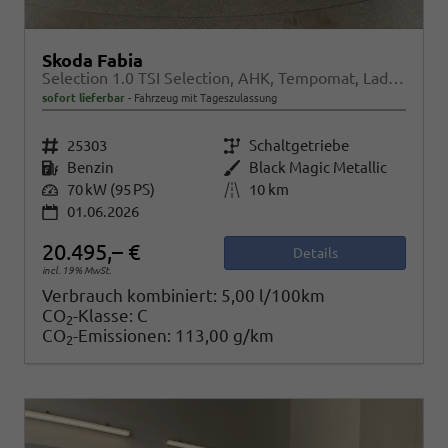
Skoda Fabia
Selection 1.0 TSI Selection, AHK, Tempomat, Ladeboden, Park, Winterpaket, SmartLink, 4-J Garantie
sofort lieferbar
Fahrzeug mit Tageszulassung
Fahrzeugnr.
25303
Getriebe
Schaltgetriebe
Kraftstoff
Benzin
Außenfarbe
Black Magic Metallic
Leistung
70 kW (95 PS)
Kilometerstand
10 km
01.06.2026
20.495,– €
Details
incl. 19% MwSt.
Verbrauch kombiniert:
5,00 l/100km
CO
-Klasse:
C
2
CO
-Emissionen:
113,00 g/km
2