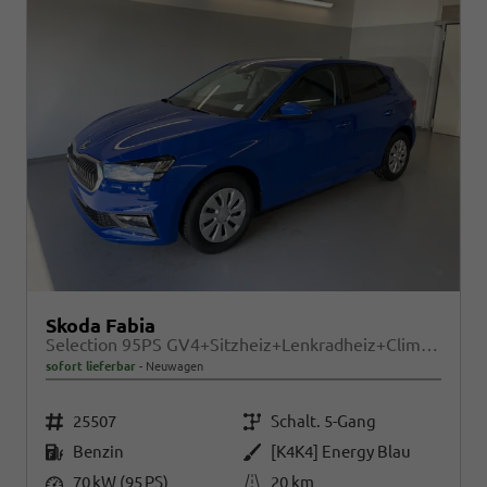
Skoda Fabia
Selection 95PS GV4+Sitzheiz+Lenkradheiz+Climatronic+Sunset+AppConnect+PDC
sofort lieferbar
Neuwagen
Fahrzeugnr.
Getriebe
25507
Schalt. 5-Gang
Kraftstoff
Außenfarbe
Benzin
[K4K4] Energy Blau
Leistung
Kilometerstand
70 kW (95 PS)
20 km