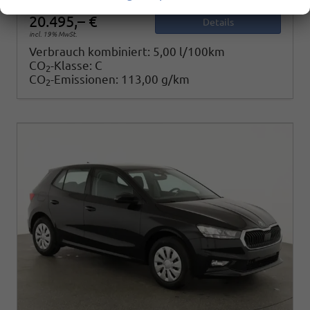
20.495,– €
Details
incl. 19% MwSt.
Verbrauch kombiniert:
5,00 l/100km
CO
-Klasse:
C
2
CO
-Emissionen:
113,00 g/km
2