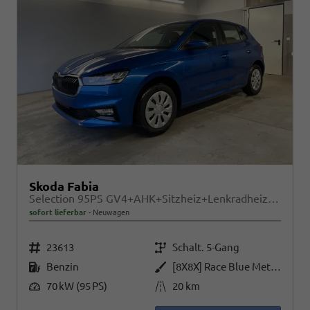
Skoda Fabia
Selection 95PS GV4+AHK+Sitzheiz+Lenkradheiz+Climatronic+Tempomat+PDC
sofort lieferbar
Neuwagen
Fahrzeugnr.
Getriebe
23613
Schalt. 5-Gang
Kraftstoff
Außenfarbe
Benzin
[8X8X] Race Blue Metallic
Leistung
Kilometerstand
70 kW (95 PS)
20 km