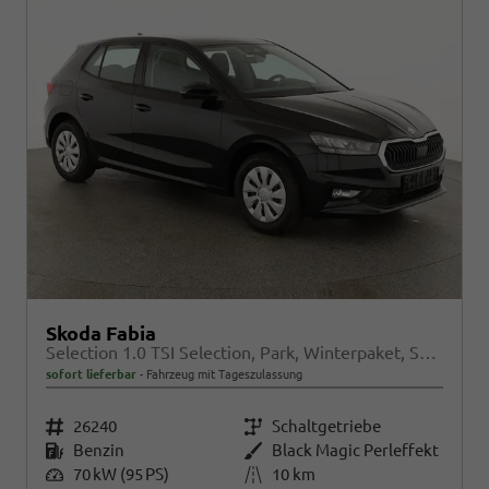
Skoda Fabia
Selection 1.0 TSI Selection, Park, Winterpaket, SmartLink, 4 J.-Garantie
sofort lieferbar
Fahrzeug mit Tageszulassung
Fahrzeugnr.
26240
Getriebe
Schaltgetriebe
Kraftstoff
Benzin
Außenfarbe
Black Magic Perleffekt
Leistung
70 kW (95 PS)
Kilometerstand
10 km