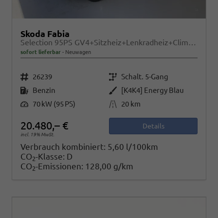
Skoda Fabia
Selection 95PS GV4+Sitzheiz+Lenkradheiz+Climatronic+Sunset+AppConnect+PDC
sofort lieferbar
Neuwagen
Fahrzeugnr.
Getriebe
26239
Schalt. 5-Gang
Kraftstoff
Außenfarbe
Benzin
[K4K4] Energy Blau
Leistung
Kilometerstand
70 kW (95 PS)
20 km
20.480,– €
Details
incl. 19% MwSt.
Verbrauch kombiniert:
5,60 l/100km
CO
-Klasse:
D
2
CO
-Emissionen:
128,00 g/km
2