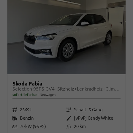
Skoda Fabia
Selection 95PS GV4+Sitzheiz+Lenkradheiz+Climatronic+Sunset+AppConnect+PDC
sofort lieferbar
Neuwagen
Fahrzeugnr.
Getriebe
25691
Schalt. 5-Gang
Kraftstoff
Außenfarbe
Benzin
[9P9P] Candy White
Leistung
Kilometerstand
70 kW (95 PS)
20 km