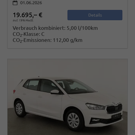
01.06.2026
19.695,– €
Details
incl. 19% MwSt.
Verbrauch kombiniert:
5,00 l/100km
CO
-Klasse:
C
2
CO
-Emissionen:
112,00 g/km
2