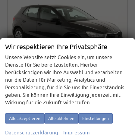
Wir respektieren Ihre Privatsphäre
Unsere Website setzt Cookies ein, um unsere
Dienste für Sie bereitzustellen. Hierbei
berücksichtigen wir Ihre Auswahl und verarbeiten
nur die Daten für Marketing, Analytics und
Skoda Fabia
Personalisierung, für die Sie uns Ihr Einverständnis
Selection 1.0 TSI Selection, AHK, Tempomat, Ladeboden, Park, Winterpaket, SmartLink, 4-J Garantie
geben. Sie können Ihre Einwilligung jederzeit mit
sofort lieferbar
Fahrzeug mit Tageszulassung
Wirkung für die Zukunft widerrufen.
Fahrzeugnr.
25163
Getriebe
Schaltgetriebe
Alle akzeptieren
Alle ablehnen
Einstellungen
Kraftstoff
Benzin
Außenfarbe
Black Magic Metallic
Leistung
70 kW (95 PS)
Kilometerstand
10 km
Datenschutzerklärung
Impressum
01.06.2026