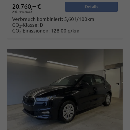
20.760,– €
Details
incl. 19% MwSt.
Verbrauch kombiniert:
5,60 l/100km
CO
-Klasse:
D
2
CO
-Emissionen:
128,00 g/km
2