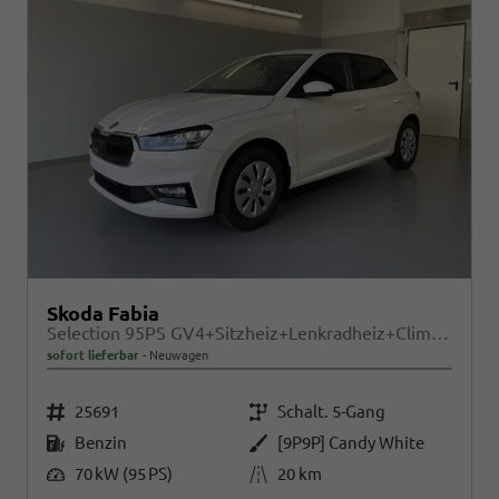
Skoda Fabia
Selection 95PS GV4+Sitzheiz+Lenkradheiz+Climatronic+Sunset+AppConnect+PDC
sofort lieferbar
Neuwagen
Fahrzeugnr.
Getriebe
25691
Schalt. 5-Gang
Kraftstoff
Außenfarbe
Benzin
[9P9P] Candy White
Leistung
Kilometerstand
70 kW (95 PS)
20 km