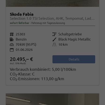
Skoda Fabia
Selection 1.0 TSI Selection, AHK, Tempomat, Ladeboden, Park, Winterpaket, SmartLink, 4-J Garantie
sofort lieferbar
Fahrzeug mit Tageszulassung
Fahrzeugnr.
25303
Getriebe
Schaltgetriebe
Kraftstoff
Benzin
Außenfarbe
Black Magic Metallic
Leistung
70 kW (95 PS)
Kilometerstand
10 km
01.06.2026
20.495,– €
Details
incl. 19% MwSt.
Verbrauch kombiniert:
5,00 l/100km
CO
-Klasse:
C
2
CO
-Emissionen:
113,00 g/km
2