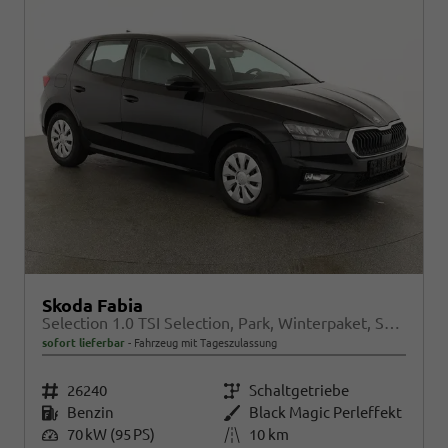
Skoda Fabia
Selection 1.0 TSI Selection, Park, Winterpaket, SmartLink, 4 J.-Garantie
sofort lieferbar
Fahrzeug mit Tageszulassung
Fahrzeugnr.
26240
Getriebe
Schaltgetriebe
Kraftstoff
Benzin
Außenfarbe
Black Magic Perleffekt
Leistung
70 kW (95 PS)
Kilometerstand
10 km