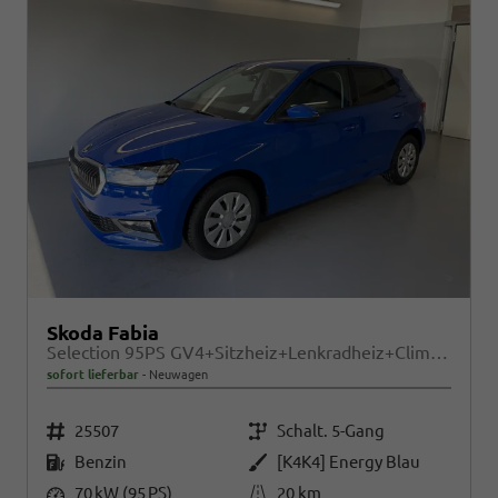
Skoda Fabia
Selection 95PS GV4+Sitzheiz+Lenkradheiz+Climatronic+Sunset+AppConnect+PDC
sofort lieferbar
Neuwagen
Fahrzeugnr.
Getriebe
25507
Schalt. 5-Gang
Kraftstoff
Außenfarbe
Benzin
[K4K4] Energy Blau
Leistung
Kilometerstand
70 kW (95 PS)
20 km