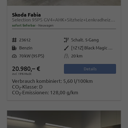
Skoda Fabia
Selection 95PS GV4+AHK+Sitzheiz+Lenkradheiz+Climatronic+Tempomat+PDC
sofort lieferbar
Neuwagen
Fahrzeugnr.
Getriebe
23612
Schalt. 5-Gang
Kraftstoff
Außenfarbe
Benzin
[1Z1Z] Black Magic Metallic
Leistung
Kilometerstand
70 kW (95 PS)
20 km
20.980,– €
Details
incl. 19% MwSt.
Verbrauch kombiniert:
5,60 l/100km
CO
-Klasse:
D
2
CO
-Emissionen:
128,00 g/km
2