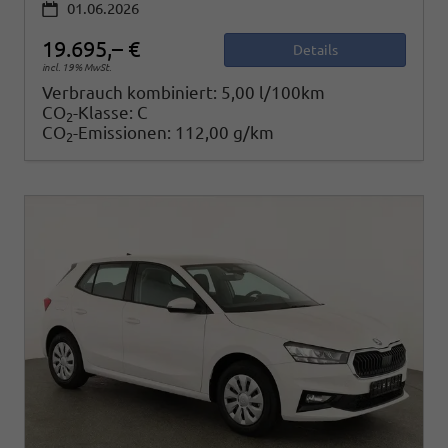
01.06.2026
19.695,– €
Details
incl. 19% MwSt.
Verbrauch kombiniert:
5,00 l/100km
CO
-Klasse:
C
2
CO
-Emissionen:
112,00 g/km
2