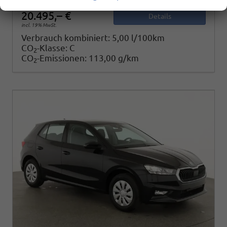
20.495,– €
Details
incl. 19% MwSt.
Verbrauch kombiniert:
5,00 l/100km
CO
-Klasse:
C
2
CO
-Emissionen:
113,00 g/km
2