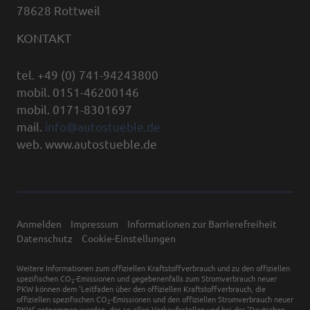
78628 Rottweil
KONTAKT
tel. +49 (0) 741-94243800
mobil. 0151-46200146
mobil. 0171-8301697
mail.
info@autostueble.de
web. www.autostueble.de
Anmelden
Impressum
Informationen zur Barrierefreiheit
Datenschutz
Cookie-Einstellungen
Weitere Informationen zum offiziellen Kraftstoffverbrauch und zu den offiziellen
spezifischen CO
-Emissionen und gegebenenfalls zum Stromverbrauch neuer
2
PKW können dem 'Leitfaden über den offiziellen Kraftstoffverbrauch, die
offiziellen spezifischen CO
-Emissionen und den offiziellen Stromverbrauch neuer
2
PKW' entnommen werden, der an allen Verkaufsstellen und bei der 'Deutschen