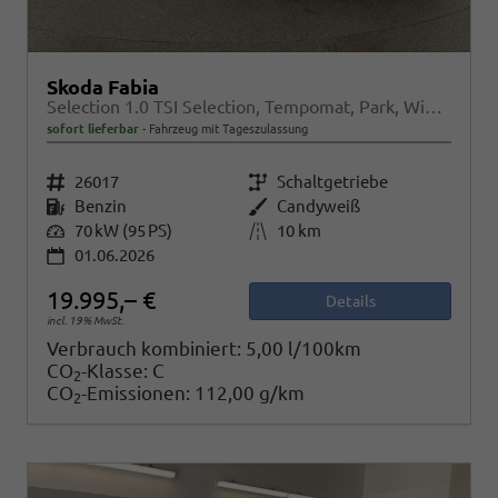
Skoda Fabia
Selection 1.0 TSI Selection, Tempomat, Park, Winterpaket, SmartLink, 4 J.-Garantie
sofort lieferbar
Fahrzeug mit Tageszulassung
Fahrzeugnr.
26017
Getriebe
Schaltgetriebe
Kraftstoff
Benzin
Außenfarbe
Candyweiß
Leistung
70 kW (95 PS)
Kilometerstand
10 km
01.06.2026
19.995,– €
Details
incl. 19% MwSt.
Verbrauch kombiniert:
5,00 l/100km
CO
-Klasse:
C
2
CO
-Emissionen:
112,00 g/km
2