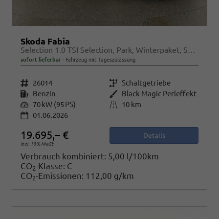
Skoda Fabia
Selection 1.0 TSI Selection, Park, Winterpaket, SmartLink, 4 J.-Garantie
sofort lieferbar
Fahrzeug mit Tageszulassung
Fahrzeugnr.
26014
Getriebe
Schaltgetriebe
Kraftstoff
Benzin
Außenfarbe
Black Magic Perleffekt
Leistung
70 kW (95 PS)
Kilometerstand
10 km
01.06.2026
19.695,– €
Details
incl. 19% MwSt.
Verbrauch kombiniert:
5,00 l/100km
CO
-Klasse:
C
2
CO
-Emissionen:
112,00 g/km
2