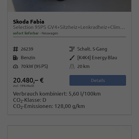
Skoda Fabia
Selection 95PS GV4+Sitzheiz+Lenkradheiz+Climatronic+Sunset+AppConnect+PDC
sofort lieferbar
Neuwagen
Fahrzeugnr.
Getriebe
26239
Schalt. 5-Gang
Kraftstoff
Außenfarbe
Benzin
[K4K4] Energy Blau
Leistung
Kilometerstand
70 kW (95 PS)
20 km
20.480,– €
Details
incl. 19% MwSt.
Verbrauch kombiniert:
5,60 l/100km
CO
-Klasse:
D
2
CO
-Emissionen:
128,00 g/km
2