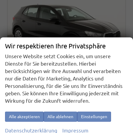
Wir respektieren Ihre Privatsphäre
Unsere Website setzt Cookies ein, um unsere
Dienste für Sie bereitzustellen. Hierbei
berücksichtigen wir Ihre Auswahl und verarbeiten
nur die Daten für Marketing, Analytics und
Skoda Fabia
Personalisierung, für die Sie uns Ihr Einverständnis
Selection 1.0 TSI Selection, AHK, Tempomat, Ladeboden, Park, Winterpaket, SmartLink, 4-J Garantie
geben. Sie können Ihre Einwilligung jederzeit mit
sofort lieferbar
Fahrzeug mit Tageszulassung
Wirkung für die Zukunft widerrufen.
Fahrzeugnr.
25163
Getriebe
Schaltgetriebe
Alle akzeptieren
Alle ablehnen
Einstellungen
Kraftstoff
Benzin
Außenfarbe
Black Magic Metallic
Leistung
70 kW (95 PS)
Kilometerstand
10 km
Datenschutzerklärung
Impressum
01.06.2026