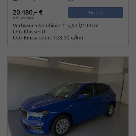
20.480,– €
Details
incl. 19% MwSt.
Verbrauch kombiniert:
5,60 l/100km
CO
-Klasse:
D
2
CO
-Emissionen:
128,00 g/km
2