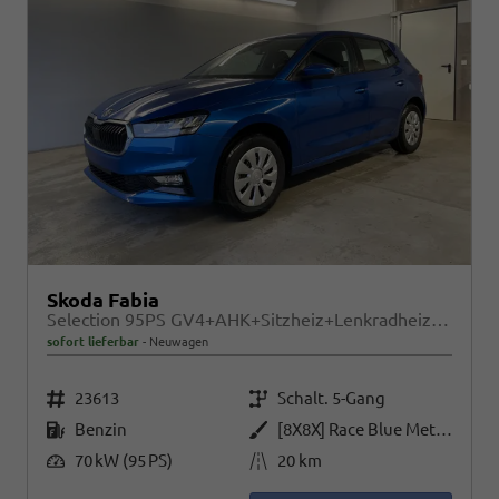
Skoda Fabia
Selection 95PS GV4+AHK+Sitzheiz+Lenkradheiz+Climatronic+Tempomat+PDC
sofort lieferbar
Neuwagen
Fahrzeugnr.
Getriebe
23613
Schalt. 5-Gang
Kraftstoff
Außenfarbe
Benzin
[8X8X] Race Blue Metallic
Leistung
Kilometerstand
70 kW (95 PS)
20 km