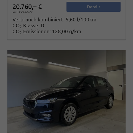
20.760,– €
Details
incl. 19% MwSt.
Verbrauch kombiniert:
5,60 l/100km
CO
-Klasse:
D
2
CO
-Emissionen:
128,00 g/km
2