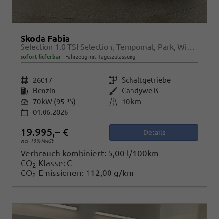
Skoda Fabia
Selection 1.0 TSI Selection, Tempomat, Park, Winterpaket, SmartLink, 4 J.-Garantie
sofort lieferbar
Fahrzeug mit Tageszulassung
Fahrzeugnr.
26017
Getriebe
Schaltgetriebe
Kraftstoff
Benzin
Außenfarbe
Candyweiß
Leistung
70 kW (95 PS)
Kilometerstand
10 km
01.06.2026
19.995,– €
Details
incl. 19% MwSt.
Verbrauch kombiniert:
5,00 l/100km
CO
-Klasse:
C
2
CO
-Emissionen:
112,00 g/km
2