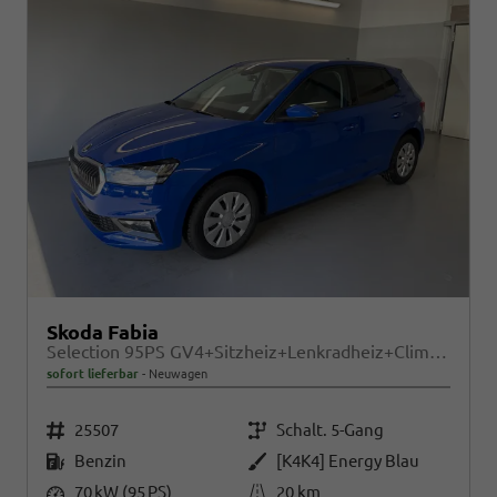
Skoda Fabia
Selection 95PS GV4+Sitzheiz+Lenkradheiz+Climatronic+Sunset+AppConnect+PDC
sofort lieferbar
Neuwagen
Fahrzeugnr.
Getriebe
25507
Schalt. 5-Gang
Kraftstoff
Außenfarbe
Benzin
[K4K4] Energy Blau
Leistung
Kilometerstand
70 kW (95 PS)
20 km