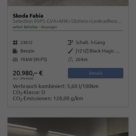
Skoda Fabia
Selection 95PS GV4+AHK+Sitzheiz+Lenkradheiz+Climatronic+Tempomat+PDC
sofort lieferbar
Neuwagen
Fahrzeugnr.
Getriebe
23612
Schalt. 5-Gang
Kraftstoff
Außenfarbe
Benzin
[1Z1Z] Black Magic Metallic
Leistung
Kilometerstand
70 kW (95 PS)
20 km
20.980,– €
Details
incl. 19% MwSt.
Verbrauch kombiniert:
5,60 l/100km
CO
-Klasse:
D
2
CO
-Emissionen:
128,00 g/km
2