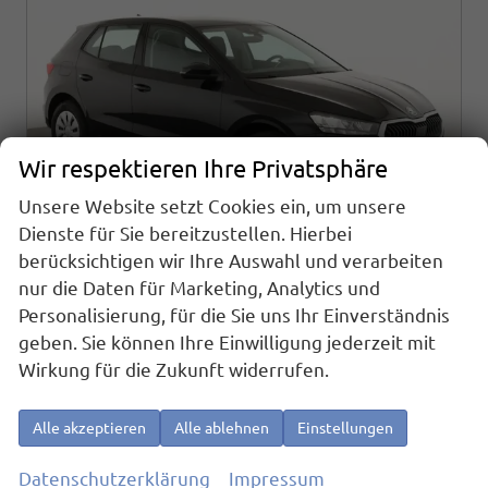
Wir respektieren Ihre Privatsphäre
Unsere Website setzt Cookies ein, um unsere
Dienste für Sie bereitzustellen. Hierbei
berücksichtigen wir Ihre Auswahl und verarbeiten
nur die Daten für Marketing, Analytics und
Skoda Fabia
Personalisierung, für die Sie uns Ihr Einverständnis
Selection 1.0 TSI Selection, AHK, Tempomat, Ladeboden, Park, Winterpaket, SmartLink, 4-J Garantie
geben. Sie können Ihre Einwilligung jederzeit mit
sofort lieferbar
Fahrzeug mit Tageszulassung
Wirkung für die Zukunft widerrufen.
Fahrzeugnr.
25163
Getriebe
Schaltgetriebe
Alle akzeptieren
Alle ablehnen
Einstellungen
Kraftstoff
Benzin
Außenfarbe
Black Magic Metallic
Leistung
70 kW (95 PS)
Kilometerstand
10 km
Datenschutzerklärung
Impressum
01.06.2026