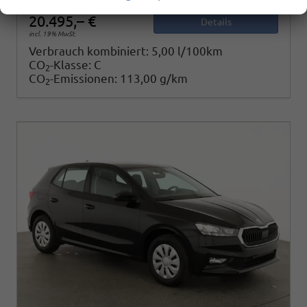
20.495,– €
Details
incl. 19% MwSt.
Verbrauch kombiniert:
5,00 l/100km
CO
-Klasse:
C
2
CO
-Emissionen:
113,00 g/km
2