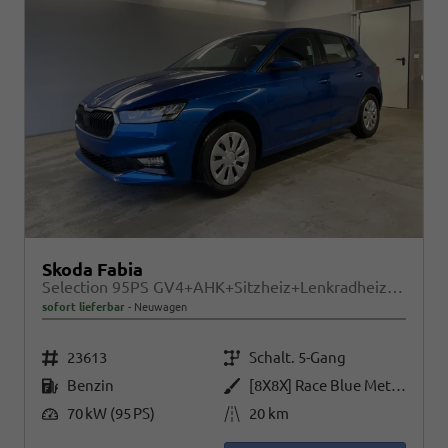
Skoda Fabia
Selection 95PS GV4+AHK+Sitzheiz+Lenkradheiz+Climatronic+Tempomat+PDC
sofort lieferbar
Neuwagen
Fahrzeugnr.
Getriebe
23613
Schalt. 5-Gang
Kraftstoff
Außenfarbe
Benzin
[8X8X] Race Blue Metallic
Leistung
Kilometerstand
70 kW (95 PS)
20 km