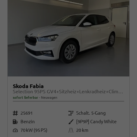
Skoda Fabia
Selection 95PS GV4+Sitzheiz+Lenkradheiz+Climatronic+Sunset+AppConnect+PDC
sofort lieferbar
Neuwagen
Fahrzeugnr.
Getriebe
25691
Schalt. 5-Gang
Kraftstoff
Außenfarbe
Benzin
[9P9P] Candy White
Leistung
Kilometerstand
70 kW (95 PS)
20 km