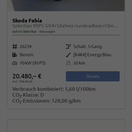
Skoda Fabia
Selection 95PS GV4+Sitzheiz+Lenkradheiz+Climatronic+Sunset+AppConnect+PDC
sofort lieferbar
Neuwagen
Fahrzeugnr.
Getriebe
26239
Schalt. 5-Gang
Kraftstoff
Außenfarbe
Benzin
[K4K4] Energy Blau
Leistung
Kilometerstand
70 kW (95 PS)
20 km
20.480,– €
Details
incl. 19% MwSt.
Verbrauch kombiniert:
5,60 l/100km
CO
-Klasse:
D
2
CO
-Emissionen:
128,00 g/km
2