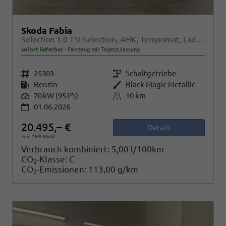
Skoda Fabia
Selection 1.0 TSI Selection, AHK, Tempomat, Ladeboden, Park, Winterpaket, SmartLink, 4-J Garantie
sofort lieferbar
Fahrzeug mit Tageszulassung
Fahrzeugnr.
25303
Getriebe
Schaltgetriebe
Kraftstoff
Benzin
Außenfarbe
Black Magic Metallic
Leistung
70 kW (95 PS)
Kilometerstand
10 km
01.06.2026
20.495,– €
Details
incl. 19% MwSt.
Verbrauch kombiniert:
5,00 l/100km
CO
-Klasse:
C
2
CO
-Emissionen:
113,00 g/km
2