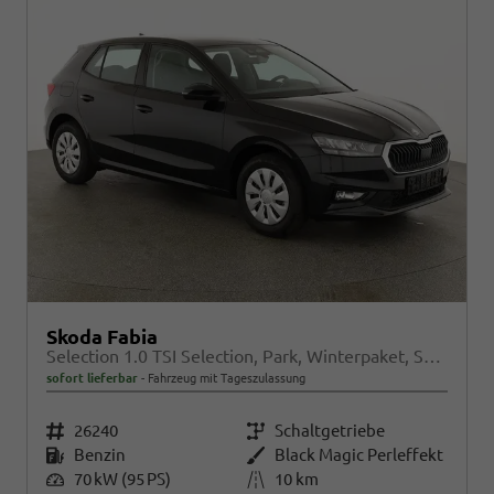
Skoda Fabia
Selection 1.0 TSI Selection, Park, Winterpaket, SmartLink, 4 J.-Garantie
sofort lieferbar
Fahrzeug mit Tageszulassung
Fahrzeugnr.
26240
Getriebe
Schaltgetriebe
Kraftstoff
Benzin
Außenfarbe
Black Magic Perleffekt
Leistung
70 kW (95 PS)
Kilometerstand
10 km