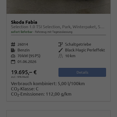
Skoda Fabia
Selection 1.0 TSI Selection, Park, Winterpaket, SmartLink, 4 J.-Garantie
sofort lieferbar
Fahrzeug mit Tageszulassung
Fahrzeugnr.
26014
Getriebe
Schaltgetriebe
Kraftstoff
Benzin
Außenfarbe
Black Magic Perleffekt
Leistung
70 kW (95 PS)
Kilometerstand
10 km
01.06.2026
19.695,– €
Details
incl. 19% MwSt.
Verbrauch kombiniert:
5,00 l/100km
CO
-Klasse:
C
2
CO
-Emissionen:
112,00 g/km
2