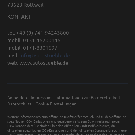
78628 Rottweil
KONTAKT
tel. +49 (0) 741-94243800
mobil. 0151-46200146
mobil. 0171-8301697
mail.
info@autostueble.de
web. www.autostueble.de
Anmelden
Impressum
Informationen zur Barrierefreiheit
Datenschutz
Cookie-Einstellungen
Weitere Informationen zum offiziellen Kraftstoffverbrauch und zu den offiziellen
spezifischen CO
-Emissionen und gegebenenfalls zum Stromverbrauch neuer
2
PKW können dem 'Leitfaden über den offiziellen Kraftstoffverbrauch, die
offiziellen spezifischen CO
-Emissionen und den offiziellen Stromverbrauch neuer
2
PKW' entnommen werden, der an allen Verkaufsstellen und bei der 'Deutschen