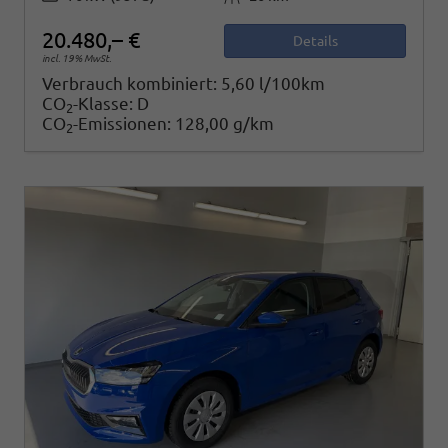
20.480,– €
Details
incl. 19% MwSt.
Verbrauch kombiniert:
5,60 l/100km
CO
-Klasse:
D
2
CO
-Emissionen:
128,00 g/km
2