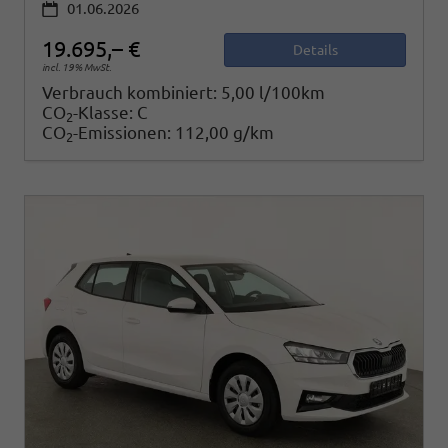
01.06.2026
19.695,– €
Details
incl. 19% MwSt.
Verbrauch kombiniert:
5,00 l/100km
CO
-Klasse:
C
2
CO
-Emissionen:
112,00 g/km
2