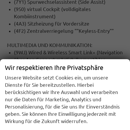
(7Y1) Spurwechselassistent (Side Assist)
(9S0) virtual Cockpit (volldigitales
Kombiinstrument)
(4A3) Sitzheizung für Vordersitze
(4F2) Zentralverriegelung ""Keyless-Entry""
MULTIMEDIA UND KOMMUNIKATION:
(9WJ) Wired & Wireless Smart Link+ (Navigation
über App Connect möglich (kompatibles
Wir respektieren Ihre Privatsphäre
Smartphone erforderlich))
(QV3) DAB - Digitaler Radioempfang
Unsere Website setzt Cookies ein, um unsere
(9ZV) Komfort Telefonie, BT, Kopplebox
Dienste für Sie bereitzustellen. Hierbei
berücksichtigen wir Ihre Auswahl und verarbeiten
SICHERHEIT:
nur die Daten für Marketing, Analytics und
(UG1) Berganfahrassistent
Personalisierung, für die Sie uns Ihr Einverständnis
(EM2) Ablenkungs- und Müdigkeitserkennung
geben. Sie können Ihre Einwilligung jederzeit mit
(8T8) Adaptiv cruise control für DSG) mit
Wirkung für die Zukunft widerrufen.
Speedlimiter