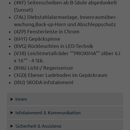
(4KF) Seitenscheiben ab B-Säule abgedunkelt
(Sunset)
(7AL) Diebstahlalarmanlage, Innenraumüber-
wachung,Back-up-Horn und Abschleppschutz
(4ZP) Fensterleiste in Chrom
(6M1) Gepäckspinne
(8VG) Rückleuchten in LED-Technik
(V38) Leichtmetallräder ""PROXIMA"" silber 6J
x 16"" - 4 Stk.
(8N6) Licht-/ Regensensor
(3GD) Ebener Ladeboden im Gepäckraum
(I8U) SKODA Infotainment
Innen
Infotainment & Kommunikation
Sicherheit & Assistenz