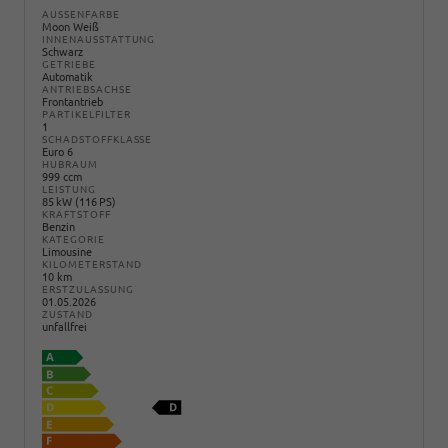
AUSSENFARBE
Moon Weiß
INNENAUSSTATTUNG
Schwarz
GETRIEBE
Automatik
ANTRIEBSACHSE
Frontantrieb
PARTIKELFILTER
1
SCHADSTOFFKLASSE
Euro 6
HUBRAUM
999 ccm
LEISTUNG
85 kW (116 PS)
KRAFTSTOFF
Benzin
KATEGORIE
Limousine
KILOMETERSTAND
10 km
ERSTZULASSUNG
01.05.2026
ZUSTAND
unfallfrei