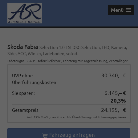
Menü
Skoda Fabia
Selection 1.0 TSI DSG Selection, LED, Kamera,
Side, ACC, Winter, Ladeboden, sofort
Fahrzeugnr.
:
25631
,
sofort lieferbar
,
Fahrzeug mit Tageszulassung
, Zentrallager
30.340,– €
UVP ohne
Überführungskosten
6.145,– €
Sie sparen:
20,3%
24.195,– €
Gesamtpreis
incl. 19% MwSt., den Kosten für Überführung und Zulassungspapieren
Fahrzeug anfragen