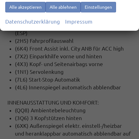
(4UF) Airbag FS und BFS, ohne Knieairbag, mit
Alle akzeptieren
Alle ablehnen
Einstellungen
BFS-Deaktivierung
(NZ2) E-Call+
Datenschutzerklärung
Impressum
(1AS) Elektronisches Stabilisierungsprogramm
(ESP)
(2H5) Fahrprofilauswahl
(6K4) Front Assist inkl. City ANB für ACC high
(7X2) Einparkhilfe vorne und hinten
(4X3) Kopf- und Seitenairbags vorne
(1N1) Servolenkung
(7L6) Start-Stop Automatik
(4L6) Innenspiegel automatisch abblendbar
INNENAUSSTATTUNG UND KOMFORT:
(QQ8) Ambientebeleuchtung
(3Q6) 3 Kopfstützen hinten
(6XK) Außenspiegel elektr. einstell-/heizbar
und heranklappbar automatisch abblendbar auf