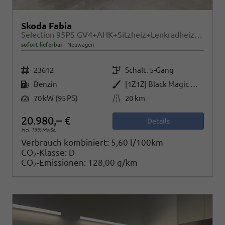
Skoda Fabia
Selection 95PS GV4+AHK+Sitzheiz+Lenkradheiz+Climatronic+Tempomat+PDC
sofort lieferbar
Neuwagen
Fahrzeugnr.
Getriebe
23612
Schalt. 5-Gang
Kraftstoff
Außenfarbe
Benzin
[1Z1Z] Black Magic Metallic
Leistung
Kilometerstand
70 kW (95 PS)
20 km
20.980,– €
Details
incl. 19% MwSt.
Verbrauch kombiniert:
5,60 l/100km
CO
-Klasse:
D
2
CO
-Emissionen:
128,00 g/km
2