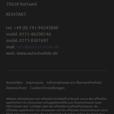
78628 Rottweil
KONTAKT
tel. +49 (0) 741-94243800
mobil. 0151-46200146
mobil. 0171-8301697
mail.
info@autostueble.de
web. www.autostueble.de
Anmelden
Impressum
Informationen zur Barrierefreiheit
Datenschutz
Cookie-Einstellungen
Weitere Informationen zum offiziellen Kraftstoffverbrauch und zu den offiziellen
spezifischen CO
-Emissionen und gegebenenfalls zum Stromverbrauch neuer
2
PKW können dem 'Leitfaden über den offiziellen Kraftstoffverbrauch, die
offiziellen spezifischen CO
-Emissionen und den offiziellen Stromverbrauch neuer
2
PKW' entnommen werden, der an allen Verkaufsstellen und bei der 'Deutschen