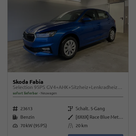
Skoda Fabia
Selection 95PS GV4+AHK+Sitzheiz+Lenkradheiz+Climatronic+Tempomat+PDC
sofort lieferbar
Neuwagen
Fahrzeugnr.
Getriebe
23613
Schalt. 5-Gang
Kraftstoff
Außenfarbe
Benzin
[8X8X] Race Blue Metallic
Leistung
Kilometerstand
70 kW (95 PS)
20 km