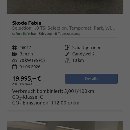
Skoda Fabia
Selection 1.0 TSI Selection, Tempomat, Park, Winterpaket, SmartLink, 4 J.-Garantie
sofort lieferbar
Fahrzeug mit Tageszulassung
Fahrzeugnr.
26017
Getriebe
Schaltgetriebe
Kraftstoff
Benzin
Außenfarbe
Candyweiß
Leistung
70 kW (95 PS)
Kilometerstand
10 km
01.06.2026
19.995,– €
Details
incl. 19% MwSt.
Verbrauch kombiniert:
5,00 l/100km
CO
-Klasse:
C
2
CO
-Emissionen:
112,00 g/km
2