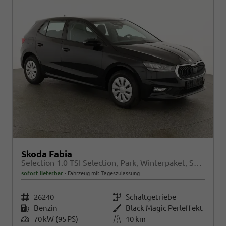
Skoda Fabia
Selection 1.0 TSI Selection, Park, Winterpaket, SmartLink, 4 J.-Garantie
sofort lieferbar
Fahrzeug mit Tageszulassung
Fahrzeugnr.
26240
Getriebe
Schaltgetriebe
Kraftstoff
Benzin
Außenfarbe
Black Magic Perleffekt
Leistung
70 kW (95 PS)
Kilometerstand
10 km