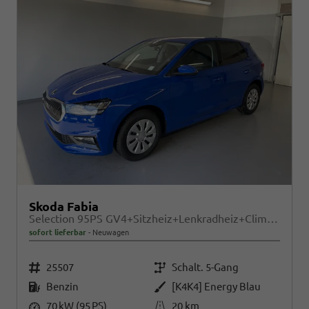
Skoda Fabia
Selection 95PS GV4+Sitzheiz+Lenkradheiz+Climatronic+Sunset+AppConnect+PDC
sofort lieferbar
Neuwagen
Fahrzeugnr.
Getriebe
25507
Schalt. 5-Gang
Kraftstoff
Außenfarbe
Benzin
[K4K4] Energy Blau
Leistung
Kilometerstand
70 kW (95 PS)
20 km