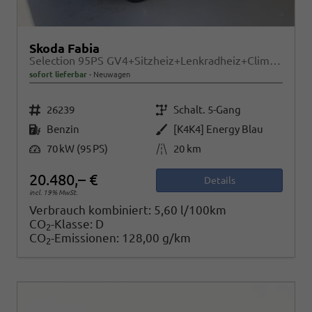
Skoda Fabia
Selection 95PS GV4+Sitzheiz+Lenkradheiz+Climatronic+Sunset+AppConnect+PDC
sofort lieferbar
Neuwagen
Fahrzeugnr.
Getriebe
26239
Schalt. 5-Gang
Kraftstoff
Außenfarbe
Benzin
[K4K4] Energy Blau
Leistung
Kilometerstand
70 kW (95 PS)
20 km
20.480,– €
Details
incl. 19% MwSt.
Verbrauch kombiniert:
5,60 l/100km
CO
-Klasse:
D
2
CO
-Emissionen:
128,00 g/km
2