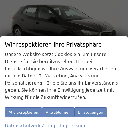
Wir respektieren Ihre Privatsphäre
Unsere Website setzt Cookies ein, um unsere
Dienste für Sie bereitzustellen. Hierbei
berücksichtigen wir Ihre Auswahl und verarbeiten
nur die Daten für Marketing, Analytics und
Skoda Fabia
Personalisierung, für die Sie uns Ihr Einverständnis
Selection 1.0 TSI Selection, AHK, Tempomat, Ladeboden, Park, Winterpaket, SmartLink, 4-J Garantie
geben. Sie können Ihre Einwilligung jederzeit mit
sofort lieferbar
Fahrzeug mit Tageszulassung
Wirkung für die Zukunft widerrufen.
Fahrzeugnr.
25163
Getriebe
Schaltgetriebe
Alle akzeptieren
Alle ablehnen
Einstellungen
Kraftstoff
Benzin
Außenfarbe
Black Magic Metallic
Leistung
70 kW (95 PS)
Kilometerstand
10 km
Datenschutzerklärung
Impressum
01.06.2026