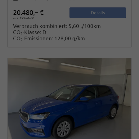
20.480,– €
Details
incl. 19% MwSt.
Verbrauch kombiniert:
5,60 l/100km
CO
-Klasse:
D
2
CO
-Emissionen:
128,00 g/km
2