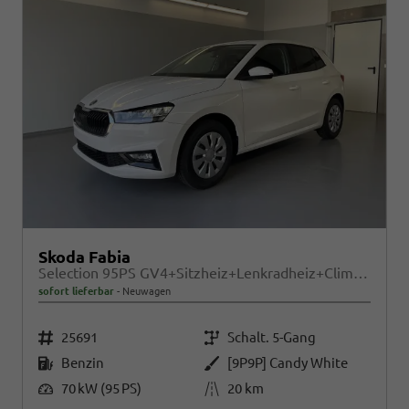
Skoda Fabia
Selection 95PS GV4+Sitzheiz+Lenkradheiz+Climatronic+Sunset+AppConnect+PDC
sofort lieferbar
Neuwagen
Fahrzeugnr.
Getriebe
25691
Schalt. 5-Gang
Kraftstoff
Außenfarbe
Benzin
[9P9P] Candy White
Leistung
Kilometerstand
70 kW (95 PS)
20 km