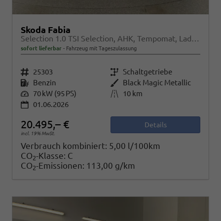
Skoda Fabia
Selection 1.0 TSI Selection, AHK, Tempomat, Ladeboden, Park, Winterpaket, SmartLink, 4-J Garantie
sofort lieferbar
Fahrzeug mit Tageszulassung
Fahrzeugnr.
25303
Getriebe
Schaltgetriebe
Kraftstoff
Benzin
Außenfarbe
Black Magic Metallic
Leistung
70 kW (95 PS)
Kilometerstand
10 km
01.06.2026
20.495,– €
Details
incl. 19% MwSt.
Verbrauch kombiniert:
5,00 l/100km
CO
-Klasse:
C
2
CO
-Emissionen:
113,00 g/km
2