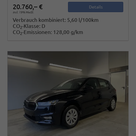
20.760,– €
Details
incl. 19% MwSt.
Verbrauch kombiniert:
5,60 l/100km
CO
-Klasse:
D
2
CO
-Emissionen:
128,00 g/km
2