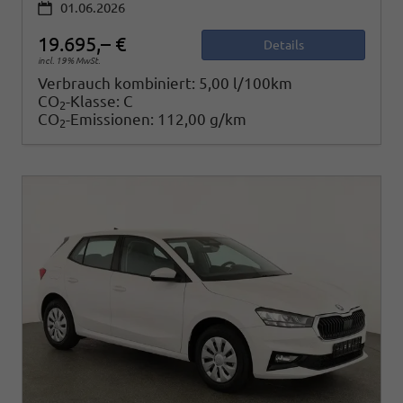
01.06.2026
19.695,– €
Details
incl. 19% MwSt.
Verbrauch kombiniert:
5,00 l/100km
CO
-Klasse:
C
2
CO
-Emissionen:
112,00 g/km
2