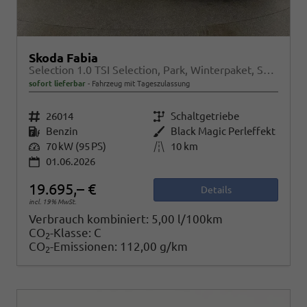
Skoda Fabia
Selection 1.0 TSI Selection, Park, Winterpaket, SmartLink, 4 J.-Garantie
sofort lieferbar
Fahrzeug mit Tageszulassung
Fahrzeugnr.
26014
Getriebe
Schaltgetriebe
Kraftstoff
Benzin
Außenfarbe
Black Magic Perleffekt
Leistung
70 kW (95 PS)
Kilometerstand
10 km
01.06.2026
19.695,– €
Details
incl. 19% MwSt.
Verbrauch kombiniert:
5,00 l/100km
CO
-Klasse:
C
2
CO
-Emissionen:
112,00 g/km
2