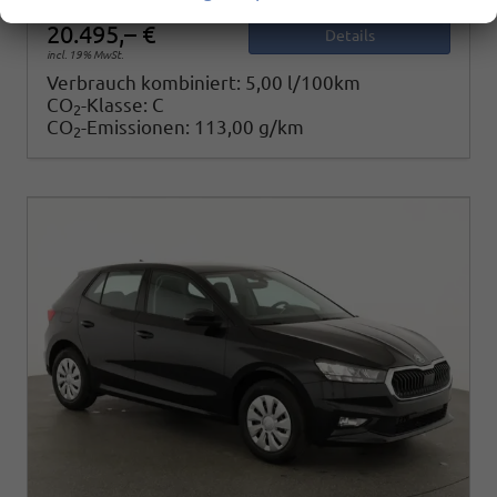
20.495,– €
Details
incl. 19% MwSt.
Verbrauch kombiniert:
5,00 l/100km
CO
-Klasse:
C
2
CO
-Emissionen:
113,00 g/km
2