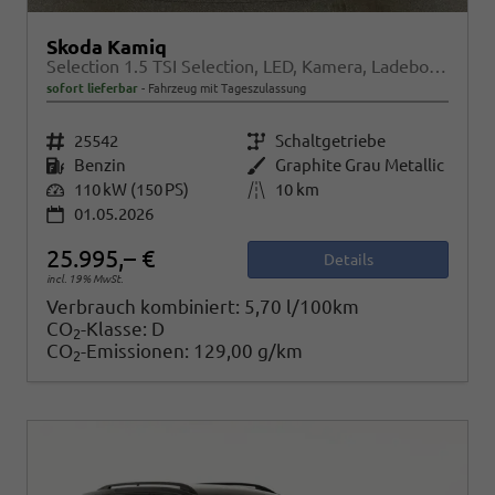
Skoda Kamiq
Selection 1.5 TSI Selection, LED, Kamera, Ladeboden, Winter
sofort lieferbar
Fahrzeug mit Tageszulassung
Fahrzeugnr.
25542
Getriebe
Schaltgetriebe
Kraftstoff
Benzin
Außenfarbe
Graphite Grau Metallic
Leistung
110 kW (150 PS)
Kilometerstand
10 km
01.05.2026
25.995,– €
Details
incl. 19% MwSt.
Verbrauch kombiniert:
5,70 l/100km
CO
-Klasse:
D
2
CO
-Emissionen:
129,00 g/km
2