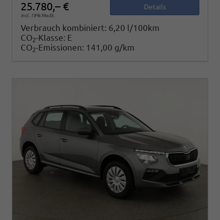
25.780,– €
Details
incl. 19% MwSt.
Verbrauch kombiniert:
6,20 l/100km
CO
-Klasse:
E
2
CO
-Emissionen:
141,00 g/km
2