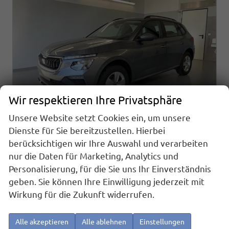
Wir respektieren Ihre Privatsphäre
Unsere Website setzt Cookies ein, um unsere
Dienste für Sie bereitzustellen. Hierbei
berücksichtigen wir Ihre Auswahl und verarbeiten
Skoda Kamiq
1.0 TSI DSG AHK+Alu16+Sitzheizung+AppConnect+GV5+LED+Nebel+Klima
nur die Daten für Marketing, Analytics und
sofort lieferbar
Neuwagen
Personalisierung, für die Sie uns Ihr Einverständnis
geben. Sie können Ihre Einwilligung jederzeit mit
Fahrzeugnr.
Getriebe
25919
Doppelkupplungsgetriebe (DSG)
Wirkung für die Zukunft widerrufen.
Kraftstoff
Außenfarbe
Benzin
[5X5X] Graphit Grau Metallic
Leistung
Kilometerstand
85 kW (116 PS)
20 km
Alle akzeptieren
Alle ablehnen
Einstellungen