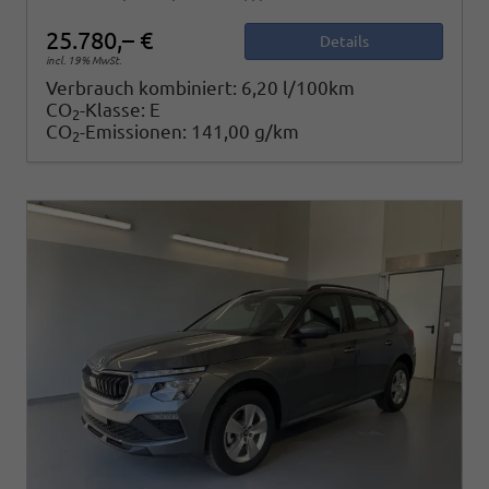
25.780,– €
Details
incl. 19% MwSt.
Verbrauch kombiniert:
6,20 l/100km
CO
-Klasse:
E
2
CO
-Emissionen:
141,00 g/km
2