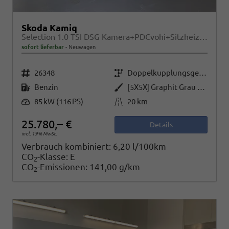
Skoda Kamiq
Selection 1.0 TSI DSG Kamera+PDCvohi+Sitzheizung+AppConnect+Sunset+Alu16
sofort lieferbar
Neuwagen
Fahrzeugnr.
Getriebe
26348
Doppelkupplungsgetriebe (DSG)
Kraftstoff
Außenfarbe
Benzin
[5X5X] Graphit Grau Metallic
Leistung
Kilometerstand
85 kW (116 PS)
20 km
25.780,– €
Details
incl. 19% MwSt.
Verbrauch kombiniert:
6,20 l/100km
CO
-Klasse:
E
2
CO
-Emissionen:
141,00 g/km
2