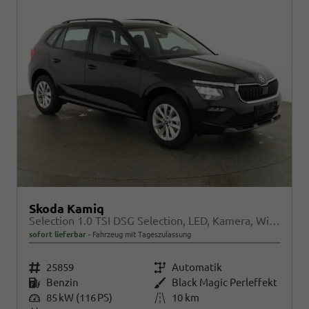
Skoda Kamiq
Selection 1.0 TSI DSG Selection, LED, Kamera, Winter, Ladeboden, 16-Zoll, 4.J-Garantie
sofort lieferbar
Fahrzeug mit Tageszulassung
Fahrzeugnr.
25859
Getriebe
Automatik
Kraftstoff
Benzin
Außenfarbe
Black Magic Perleffekt
Leistung
85 kW (116 PS)
Kilometerstand
10 km