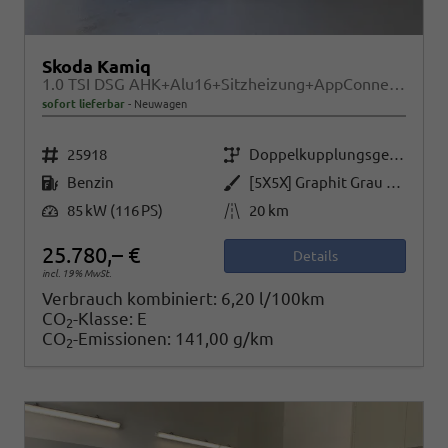
Skoda Kamiq
1.0 TSI DSG AHK+Alu16+Sitzheizung+AppConnect+GV5+LED+Nebel+Klima
sofort lieferbar
Neuwagen
Fahrzeugnr.
Getriebe
25918
Doppelkupplungsgetriebe (DSG)
Kraftstoff
Außenfarbe
Benzin
[5X5X] Graphit Grau Metallic
Leistung
Kilometerstand
85 kW (116 PS)
20 km
25.780,– €
Details
incl. 19% MwSt.
Verbrauch kombiniert:
6,20 l/100km
CO
-Klasse:
E
2
CO
-Emissionen:
141,00 g/km
2