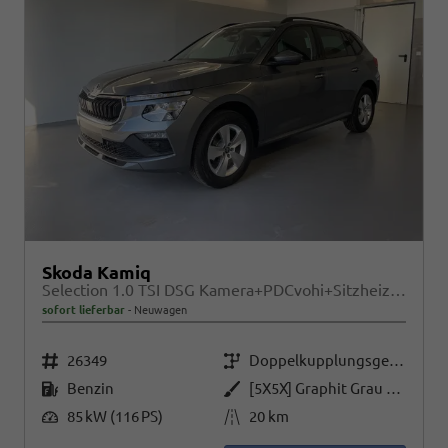
Skoda Kamiq
Selection 1.0 TSI DSG Kamera+PDCvohi+Sitzheizung+AppConnect+Sunset+Alu16
sofort lieferbar
Neuwagen
Fahrzeugnr.
Getriebe
26349
Doppelkupplungsgetriebe (DSG)
Kraftstoff
Außenfarbe
Benzin
[5X5X] Graphit Grau Metallic
Leistung
Kilometerstand
85 kW (116 PS)
20 km