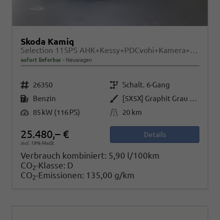
Skoda Kamiq
Selection 115PS AHK+Kessy+PDCvohi+Kamera+Climatronic+AppConnect+Sitzheizung
sofort lieferbar
Neuwagen
Fahrzeugnr.
Getriebe
26350
Schalt. 6-Gang
Kraftstoff
Außenfarbe
Benzin
[5X5X] Graphit Grau Metallic
Leistung
Kilometerstand
85 kW (116 PS)
20 km
25.480,– €
Details
incl. 19% MwSt.
Verbrauch kombiniert:
5,90 l/100km
CO
-Klasse:
D
2
CO
-Emissionen:
135,00 g/km
2