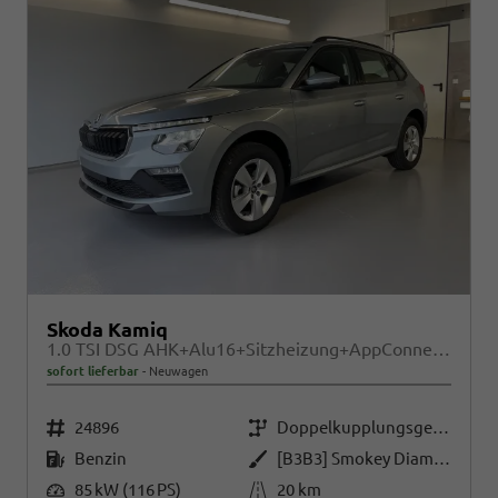
Skoda Kamiq
1.0 TSI DSG AHK+Alu16+Sitzheizung+AppConnect+GV5+LED+Nebel+Klima
sofort lieferbar
Neuwagen
Fahrzeugnr.
Getriebe
24896
Doppelkupplungsgetriebe (DSG)
Kraftstoff
Außenfarbe
Benzin
[B3B3] Smokey Diamond-Silber Metallic
Leistung
Kilometerstand
85 kW (116 PS)
20 km