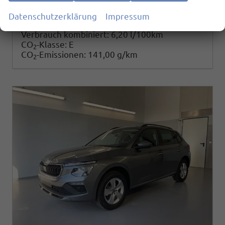
25.780,– €
Details
Datenschutzerklärung
Impressum
incl. 19% MwSt.
Verbrauch kombiniert:
6,20 l/100km
CO
-Klasse:
E
2
CO
-Emissionen:
141,00 g/km
2