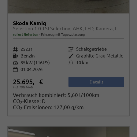
Skoda Kamiq
Selection 1.0 TSI Selection, AHK, LED, Kamera, Ladeboden, Winter
sofort lieferbar
Fahrzeug mit Tageszulassung
Fahrzeugnr.
25231
Getriebe
Schaltgetriebe
Kraftstoff
Benzin
Außenfarbe
Graphite Grau Metallic
Leistung
85 kW (116 PS)
Kilometerstand
10 km
01.04.2026
25.695,– €
Details
incl. 19% MwSt.
Verbrauch kombiniert:
5,60 l/100km
CO
-Klasse:
D
2
CO
-Emissionen:
127,00 g/km
2