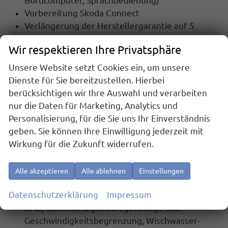
Bordcomputer, Sprachbedienung)
Vorbereitung Skoda Connect
Verlängerung der Herstellergarantie auf 5
Jahre bis max. 100.000 km
Wir respektieren Ihre Privatsphäre
Matrix LED-Scheinwerfer inkl. LED-Tagfahrlicht
(Kurvenfahrlicht, Fernlichtassistent "Light
Unsere Website setzt Cookies ein, um unsere
Assist")
Dienste für Sie bereitzustellen. Hierbei
berücksichtigen wir Ihre Auswahl und verarbeiten
Serienausstattung:
nur die Daten für Marketing, Analytics und
Personalisierung, für die Sie uns Ihr Einverständnis
12 Volt Steckdose, Dreipunkt-Sicherheitsgurte,
geben. Sie können Ihre Einwilligung jederzeit mit
Kopfstützen,
Start-Stopp-Anlage,
Wirkung für die Zukunft widerrufen.
Spurhalteassistent, Berganfahrassistent
,
Lendenwirbelstütze für die Vordersitzlehnen
,
Airbag für Fahrer und Beifahrer,
Alle akzeptieren
Alle ablehnen
Einstellungen
Beifahrerairbag-Deaktivierung, Seitenairbag
Datenschutzerklärung
Impressum
vorn mit Kopfairbag,
Digitaler Radioempfang
DAB, Geschwindigkeitsregelanlage inkl.
Geschwindigkeitsbegrenzung
, Wischwasser-