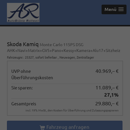
Menü
Skoda Kamiq
Monte Carlo 115PS DSG
AHK+Navi+Matrix+GV5+Pano+Kessy+Kamera+Alu17+Sitzheiz
Fahrzeugnr.
:
25327
,
sofort lieferbar
,
Neuwagen
, Zentrallager
40.969,– €
UVP ohne
Überführungskosten
11.089,– €
Sie sparen:
27,1%
29.880,– €
Gesamtpreis
incl. 19% MwSt., den Kosten für Überführung und Zulassungspapieren
Fahrzeug anfragen