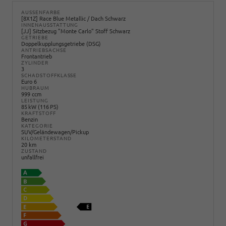
AUSSENFARBE
[8X1Z] Race Blue Metallic / Dach Schwarz
INNENAUSSTATTUNG
[JJ] Sitzbezug "Monte Carlo" Stoff Schwarz
GETRIEBE
Doppelkupplungsgetriebe (DSG)
ANTRIEBSACHSE
Frontantrieb
ZYLINDER
3
SCHADSTOFFKLASSE
Euro 6
HUBRAUM
999 ccm
LEISTUNG
85 kW (116 PS)
KRAFTSTOFF
Benzin
KATEGORIE
SUV/Geländewagen/Pickup
KILOMETERSTAND
20 km
ZUSTAND
unfallfrei