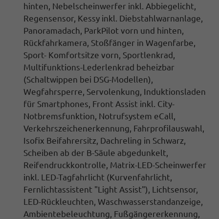
hinten,
Nebelscheinwerfer inkl. Abbiegelicht,
Regensensor, Kessy inkl. Diebstahlwarnanlage
,
Panoramadach, ParkPilot vorn und hinten,
Rückfahrkamera
, Stoßfänger in Wagenfarbe,
Sport- Komfortsitze vorn, Sportlenkrad,
Multifunktions-Lederlenkrad beheizbar
(Schaltwippen bei DSG-Modellen),
Wegfahrsperre, Servolenkung
, Induktionsladen
für Smartphones, Front Assist inkl. City-
Notbremsfunktion, Notrufsystem eCall,
Verkehrszeichenerkennung, Fahrprofilauswahl
,
Isofix Beifahrersitz,
Dachreling in Schwarz,
Scheiben ab der B-Säule abgedunkelt,
Reifendruckkontrolle, Matrix-LED-Scheinwerfer
inkl. LED-Tagfahrlicht
(Kurvenfahrlicht,
Fernlichtassistent "Light Assist"), Lichtsensor,
LED-Rückleuchten, Waschwasserstandanzeige,
Ambientebeleuchtung, Fußgängererkennung,