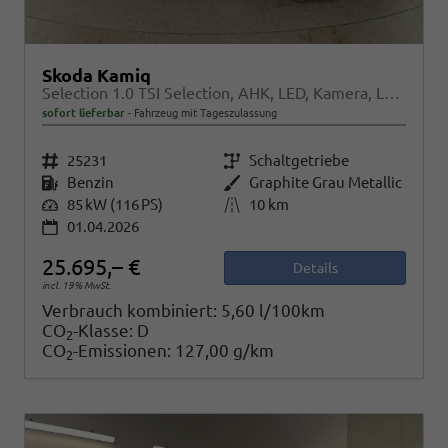
Skoda Kamiq
Selection 1.0 TSI Selection, AHK, LED, Kamera, Ladeboden, Winter
sofort lieferbar
Fahrzeug mit Tageszulassung
Fahrzeugnr.
25231
Getriebe
Schaltgetriebe
Kraftstoff
Benzin
Außenfarbe
Graphite Grau Metallic
Leistung
85 kW (116 PS)
Kilometerstand
10 km
01.04.2026
25.695,– €
Details
incl. 19% MwSt.
Verbrauch kombiniert:
5,60 l/100km
CO
-Klasse:
D
2
CO
-Emissionen:
127,00 g/km
2