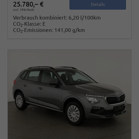
25.780,– €
Details
incl. 19% MwSt.
Verbrauch kombiniert:
6,20 l/100km
CO
-Klasse:
E
2
CO
-Emissionen:
141,00 g/km
2