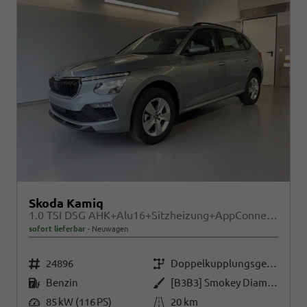
Skoda Kamiq
1.0 TSI DSG AHK+Alu16+Sitzheizung+AppConnect+GV5+LED+Nebel+Klima
sofort lieferbar
Neuwagen
Fahrzeugnr.
Getriebe
24896
Doppelkupplungsgetriebe (DSG)
Kraftstoff
Außenfarbe
Benzin
[B3B3] Smokey Diamond-Silber Metallic
Leistung
Kilometerstand
85 kW (116 PS)
20 km