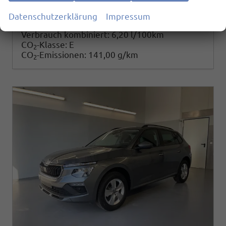
25.780,– €
Details
Datenschutzerklärung
Impressum
incl. 19% MwSt.
Verbrauch kombiniert:
6,20 l/100km
CO
-Klasse:
E
2
CO
-Emissionen:
141,00 g/km
2