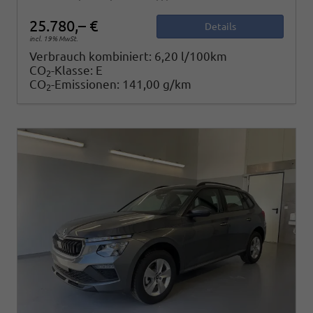
25.780,– €
Details
incl. 19% MwSt.
Verbrauch kombiniert:
6,20 l/100km
CO
-Klasse:
E
2
CO
-Emissionen:
141,00 g/km
2