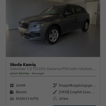
Skoda Kamiq
Selection 1.0 TSI DSG Kamera+PDCvohi+Sitzheizung+AppConnect+Sunset+Alu16
sofort lieferbar
Neuwagen
Fahrzeugnr.
Getriebe
26349
Doppelkupplungsgetriebe (DSG)
Kraftstoff
Außenfarbe
Benzin
[5X5X] Graphit Grau Metallic
Leistung
Kilometerstand
85 kW (116 PS)
20 km