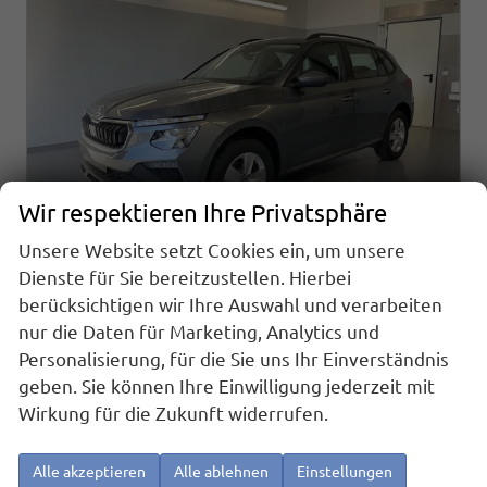
Wir respektieren Ihre Privatsphäre
Unsere Website setzt Cookies ein, um unsere
Dienste für Sie bereitzustellen. Hierbei
berücksichtigen wir Ihre Auswahl und verarbeiten
Skoda Kamiq
1.0 TSI DSG AHK+Alu16+Sitzheizung+AppConnect+GV5+LED+Nebel+Klima
nur die Daten für Marketing, Analytics und
sofort lieferbar
Neuwagen
Personalisierung, für die Sie uns Ihr Einverständnis
geben. Sie können Ihre Einwilligung jederzeit mit
Fahrzeugnr.
Getriebe
25919
Doppelkupplungsgetriebe (DSG)
Wirkung für die Zukunft widerrufen.
Kraftstoff
Außenfarbe
Benzin
[5X5X] Graphit Grau Metallic
Leistung
Kilometerstand
85 kW (116 PS)
20 km
Alle akzeptieren
Alle ablehnen
Einstellungen