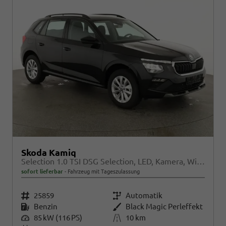
Skoda Kamiq
Selection 1.0 TSI DSG Selection, LED, Kamera, Winter, Ladeboden, 16-Zoll, 4.J-Garantie
sofort lieferbar
Fahrzeug mit Tageszulassung
Fahrzeugnr.
25859
Getriebe
Automatik
Kraftstoff
Benzin
Außenfarbe
Black Magic Perleffekt
Leistung
85 kW (116 PS)
Kilometerstand
10 km