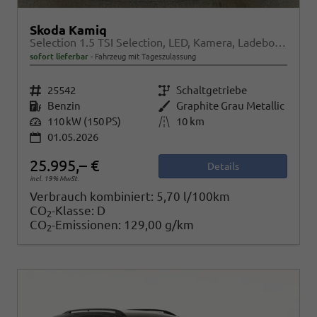
Skoda Kamiq
Selection 1.5 TSI Selection, LED, Kamera, Ladeboden, Winter
sofort lieferbar
Fahrzeug mit Tageszulassung
Fahrzeugnr.
25542
Getriebe
Schaltgetriebe
Kraftstoff
Benzin
Außenfarbe
Graphite Grau Metallic
Leistung
110 kW (150 PS)
Kilometerstand
10 km
01.05.2026
25.995,– €
Details
incl. 19% MwSt.
Verbrauch kombiniert:
5,70 l/100km
CO
-Klasse:
D
2
CO
-Emissionen:
129,00 g/km
2