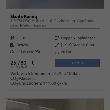
Skoda Kamiq
1.0 TSI DSG AHK+Alu16+Sitzheizung+AppConnect+GV5+LED+Nebel+Klima
sofort lieferbar
Neuwagen
Fahrzeugnr.
Getriebe
25918
Doppelkupplungsgetriebe (DSG)
Kraftstoff
Außenfarbe
Benzin
[5X5X] Graphit Grau Metallic
Leistung
Kilometerstand
85 kW (116 PS)
20 km
25.780,– €
Details
incl. 19% MwSt.
Verbrauch kombiniert:
6,20 l/100km
CO
-Klasse:
E
2
CO
-Emissionen:
141,00 g/km
2