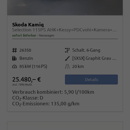
Skoda Kamiq
Selection 115PS AHK+Kessy+PDCvohi+Kamera+Climatronic+AppConnect+Sitzheizung
sofort lieferbar
Neuwagen
Fahrzeugnr.
Getriebe
26350
Schalt. 6-Gang
Kraftstoff
Außenfarbe
Benzin
[5X5X] Graphit Grau Metallic
Leistung
Kilometerstand
85 kW (116 PS)
20 km
25.480,– €
Details
incl. 19% MwSt.
Verbrauch kombiniert:
5,90 l/100km
CO
-Klasse:
D
2
CO
-Emissionen:
135,00 g/km
2