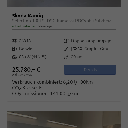
Skoda Kamiq
Selection 1.0 TSI DSG Kamera+PDCvohi+Sitzheizung+AppConnect+Sunset+Alu16
sofort lieferbar
Neuwagen
Fahrzeugnr.
Getriebe
26348
Doppelkupplungsgetriebe (DSG)
Kraftstoff
Außenfarbe
Benzin
[5X5X] Graphit Grau Metallic
Leistung
Kilometerstand
85 kW (116 PS)
20 km
25.780,– €
Details
incl. 19% MwSt.
Verbrauch kombiniert:
6,20 l/100km
CO
-Klasse:
E
2
CO
-Emissionen:
141,00 g/km
2