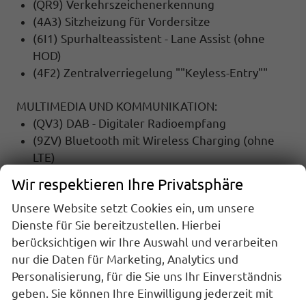
(QR9) Verkehrszeichenerkennung
(4A3) Sitzheizung für Vordersitze
(6I1) Spurhalteassistent - Lane Assist (ohne
HOD)
(4F2) Zentralverriegelung ""Keyless-Entry""
MULTIMEDIA UND KOMMUNIKATION:
(QV3) DAB - Digitaler Radioempfang
(9ZV) Bluetooth mit Wireless Charging (ohne
LTE)
(9WJ) Wired & Wireless Smart Link+ (Navigation
Wir respektieren Ihre Privatsphäre
über App Connect möglich (kompatibles
Unsere Website setzt Cookies ein, um unsere
Smartphone erforderlich))
Dienste für Sie bereitzustellen. Hierbei
berücksichtigen wir Ihre Auswahl und verarbeiten
SICHERHEIT:
nur die Daten für Marketing, Analytics und
(6K2) ""FRONT ASSIST"" Radarbeobachtung des
Personalisierung, für die Sie uns Ihr Einverständnis
Raums vor dem Fzg., inkl. City ANB, ohne
geben. Sie können Ihre Einwilligung jederzeit mit
adaptive