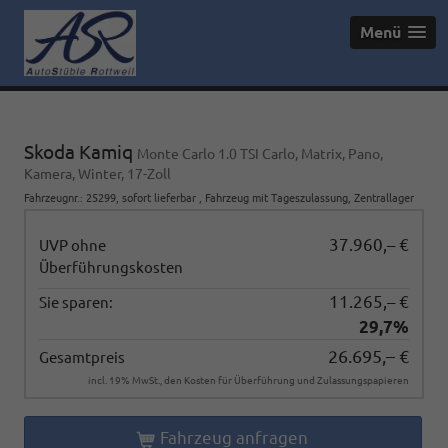
Menü
Skoda Kamiq
Monte Carlo 1.0 TSI Carlo, Matrix, Pano,
Kamera, Winter, 17-Zoll
Fahrzeugnr.
:
25299
,
sofort lieferbar
,
Fahrzeug mit Tageszulassung
, Zentrallager
37.960,– €
UVP ohne
Überführungskosten
11.265,– €
Sie sparen:
29,7%
26.695,– €
Gesamtpreis
incl. 19% MwSt., den Kosten für Überführung und Zulassungspapieren
Fahrzeug anfragen