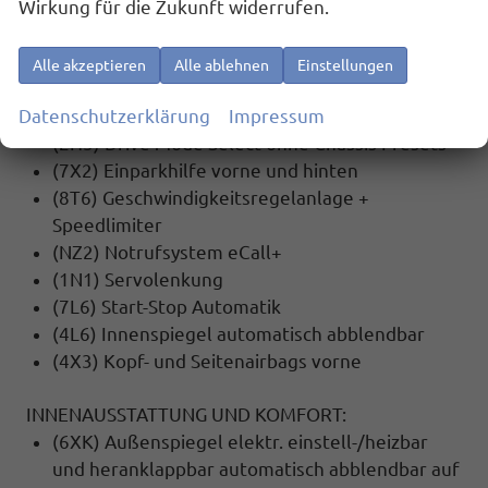
Wirkung für die Zukunft widerrufen.
(UG1) Berganfahrassistent
(EM2) Ablenkungs- und Müdigkeitserkennung
(4UF) Beifahrerairbag-Deaktivierung
Alle akzeptieren
Alle ablehnen
Einstellungen
(1AS) Elektronisches Stabilisierungsprogramm
Datenschutzerklärung
Impressum
(ESP)
(2H5) Drive Mode Select ohne Chassis Presets
(7X2) Einparkhilfe vorne und hinten
(8T6) Geschwindigkeitsregelanlage +
Speedlimiter
(NZ2) Notrufsystem eCall+
(1N1) Servolenkung
(7L6) Start-Stop Automatik
(4L6) Innenspiegel automatisch abblendbar
(4X3) Kopf- und Seitenairbags vorne
INNENAUSSTATTUNG UND KOMFORT:
(6XK) Außenspiegel elektr. einstell-/heizbar
und heranklappbar automatisch abblendbar auf