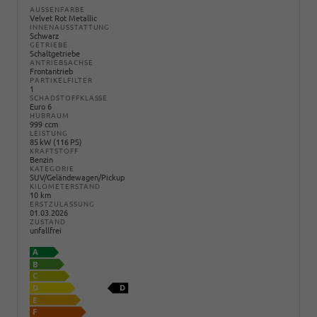
AUSSENFARBE
Velvet Rot Metallic
INNENAUSSTATTUNG
Schwarz
GETRIEBE
Schaltgetriebe
ANTRIEBSACHSE
Frontantrieb
PARTIKELFILTER
1
SCHADSTOFFKLASSE
Euro 6
HUBRAUM
999 ccm
LEISTUNG
85 kW (116 PS)
KRAFTSTOFF
Benzin
KATEGORIE
SUV/Geländewagen/Pickup
KILOMETERSTAND
10 km
ERSTZULASSUNG
01.03.2026
ZUSTAND
unfallfrei