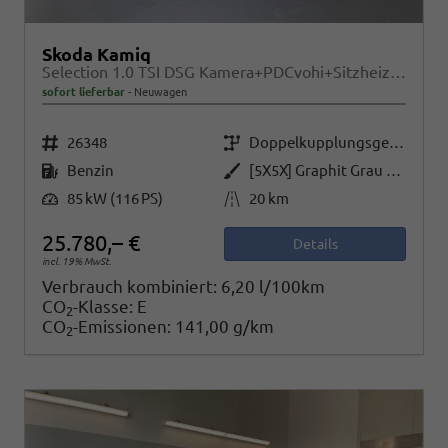
Skoda Kamiq
Selection 1.0 TSI DSG Kamera+PDCvohi+Sitzheizung+AppConnect+Sunset+Alu16
sofort lieferbar
Neuwagen
Fahrzeugnr.
Getriebe
26348
Doppelkupplungsgetriebe (DSG)
Kraftstoff
Außenfarbe
Benzin
[5X5X] Graphit Grau Metallic
Leistung
Kilometerstand
85 kW (116 PS)
20 km
25.780,– €
Details
incl. 19% MwSt.
Verbrauch kombiniert:
6,20 l/100km
CO
-Klasse:
E
2
CO
-Emissionen:
141,00 g/km
2