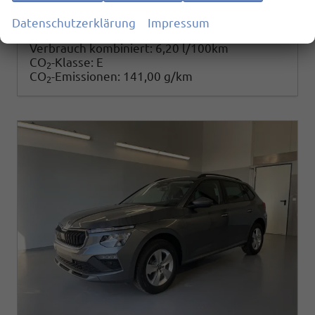
25.780,– €
Details
Datenschutzerklärung
Impressum
incl. 19% MwSt.
Verbrauch kombiniert:
6,20 l/100km
CO
-Klasse:
E
2
CO
-Emissionen:
141,00 g/km
2