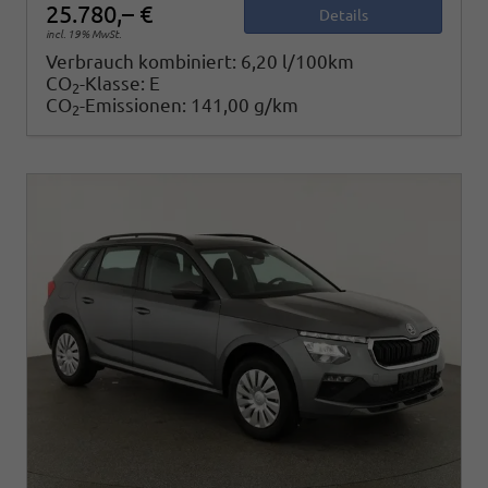
25.780,– €
Details
incl. 19% MwSt.
Verbrauch kombiniert:
6,20 l/100km
CO
-Klasse:
E
2
CO
-Emissionen:
141,00 g/km
2