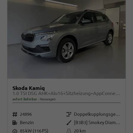
Skoda Kamiq
1.0 TSI DSG AHK+Alu16+Sitzheizung+AppConnect+GV5+LED+Nebel+Klima
sofort lieferbar
Neuwagen
Fahrzeugnr.
Getriebe
24896
Doppelkupplungsgetriebe (DSG)
Kraftstoff
Außenfarbe
Benzin
[B3B3] Smokey Diamond-Silber Metallic
Leistung
Kilometerstand
85 kW (116 PS)
20 km