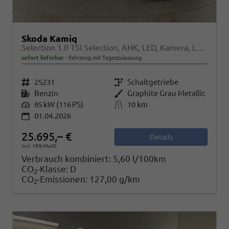
Skoda Kamiq
Selection 1.0 TSI Selection, AHK, LED, Kamera, Ladeboden, Winter
sofort lieferbar
Fahrzeug mit Tageszulassung
Fahrzeugnr.
25231
Getriebe
Schaltgetriebe
Kraftstoff
Benzin
Außenfarbe
Graphite Grau Metallic
Leistung
85 kW (116 PS)
Kilometerstand
10 km
01.04.2026
25.695,– €
Details
incl. 19% MwSt.
Verbrauch kombiniert:
5,60 l/100km
CO
-Klasse:
D
2
CO
-Emissionen:
127,00 g/km
2