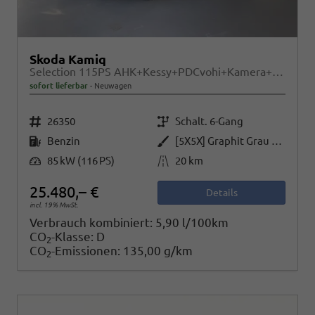
Skoda Kamiq
Selection 115PS AHK+Kessy+PDCvohi+Kamera+Climatronic+AppConnect+Sitzheizung
sofort lieferbar
Neuwagen
Fahrzeugnr.
Getriebe
26350
Schalt. 6-Gang
Kraftstoff
Außenfarbe
Benzin
[5X5X] Graphit Grau Metallic
Leistung
Kilometerstand
85 kW (116 PS)
20 km
25.480,– €
Details
incl. 19% MwSt.
Verbrauch kombiniert:
5,90 l/100km
CO
-Klasse:
D
2
CO
-Emissionen:
135,00 g/km
2