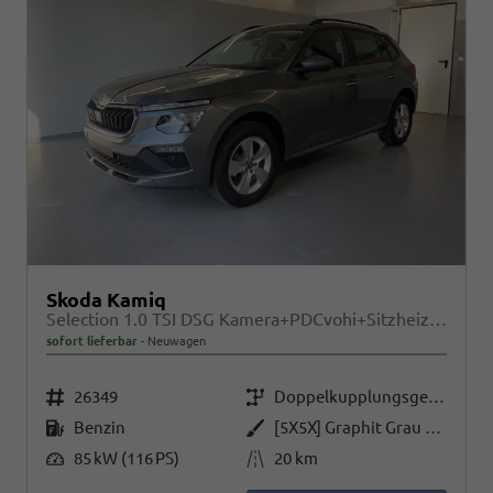
Skoda Kamiq
Selection 1.0 TSI DSG Kamera+PDCvohi+Sitzheizung+AppConnect+Sunset+Alu16
sofort lieferbar
Neuwagen
Fahrzeugnr.
Getriebe
26349
Doppelkupplungsgetriebe (DSG)
Kraftstoff
Außenfarbe
Benzin
[5X5X] Graphit Grau Metallic
Leistung
Kilometerstand
85 kW (116 PS)
20 km