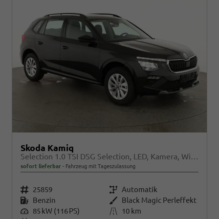
Skoda Kamiq
Selection 1.0 TSI DSG Selection, LED, Kamera, Winter, Ladeboden, 16-Zoll, 4.J-Garantie
sofort lieferbar
Fahrzeug mit Tageszulassung
Fahrzeugnr.
25859
Getriebe
Automatik
Kraftstoff
Benzin
Außenfarbe
Black Magic Perleffekt
Leistung
85 kW (116 PS)
Kilometerstand
10 km