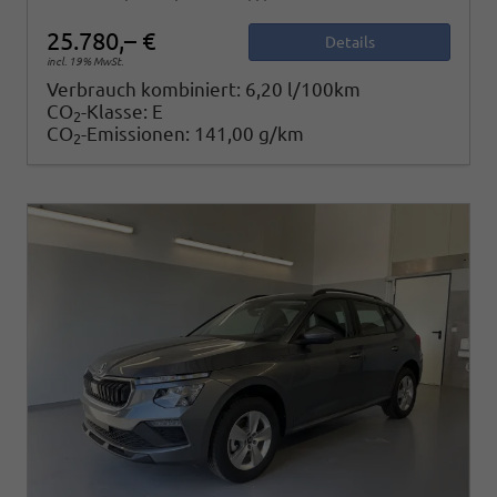
25.780,– €
Details
incl. 19% MwSt.
Verbrauch kombiniert:
6,20 l/100km
CO
-Klasse:
E
2
CO
-Emissionen:
141,00 g/km
2