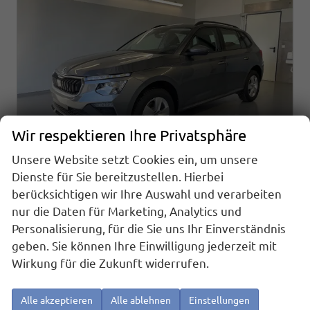
Wir respektieren Ihre Privatsphäre
Unsere Website setzt Cookies ein, um unsere
Dienste für Sie bereitzustellen. Hierbei
berücksichtigen wir Ihre Auswahl und verarbeiten
Skoda Kamiq
1.0 TSI DSG AHK+Alu16+Sitzheizung+AppConnect+GV5+LED+Nebel+Klima
nur die Daten für Marketing, Analytics und
sofort lieferbar
Neuwagen
Personalisierung, für die Sie uns Ihr Einverständnis
geben. Sie können Ihre Einwilligung jederzeit mit
Fahrzeugnr.
Getriebe
25919
Doppelkupplungsgetriebe (DSG)
Wirkung für die Zukunft widerrufen.
Kraftstoff
Außenfarbe
Benzin
[5X5X] Graphit Grau Metallic
Leistung
Kilometerstand
85 kW (116 PS)
20 km
Alle akzeptieren
Alle ablehnen
Einstellungen