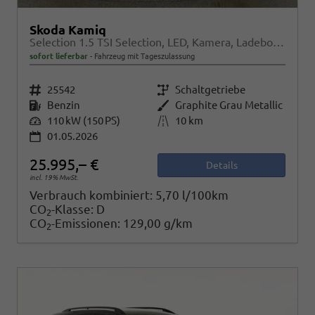
Skoda Kamiq
Selection 1.5 TSI Selection, LED, Kamera, Ladeboden, Winter
sofort lieferbar
Fahrzeug mit Tageszulassung
Fahrzeugnr.
25542
Getriebe
Schaltgetriebe
Kraftstoff
Benzin
Außenfarbe
Graphite Grau Metallic
Leistung
110 kW (150 PS)
Kilometerstand
10 km
01.05.2026
25.995,– €
Details
incl. 19% MwSt.
Verbrauch kombiniert:
5,70 l/100km
CO
-Klasse:
D
2
CO
-Emissionen:
129,00 g/km
2