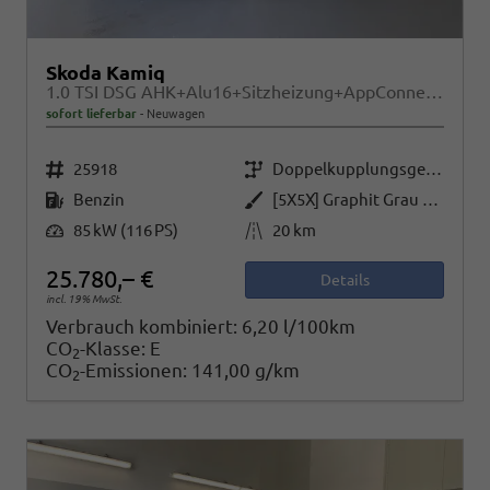
Skoda Kamiq
1.0 TSI DSG AHK+Alu16+Sitzheizung+AppConnect+GV5+LED+Nebel+Klima
sofort lieferbar
Neuwagen
Fahrzeugnr.
Getriebe
25918
Doppelkupplungsgetriebe (DSG)
Kraftstoff
Außenfarbe
Benzin
[5X5X] Graphit Grau Metallic
Leistung
Kilometerstand
85 kW (116 PS)
20 km
25.780,– €
Details
incl. 19% MwSt.
Verbrauch kombiniert:
6,20 l/100km
CO
-Klasse:
E
2
CO
-Emissionen:
141,00 g/km
2