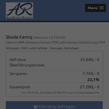
Menü
Skoda Kamiq
Selection 1.0 TSI DSG
Matrix+AHK+Kamera+Sunset+PDCvohi+Kessy+Sitzheizung+GV4
Fahrzeugnr.
:
25513
,
sofort lieferbar
,
Neuwagen
, Zentrallager
35.040,– €
UVP ohne
Überführungskosten
7.760,– €
Sie sparen:
22,1%
27.280,– €
Gesamtpreis
incl. 19% MwSt., den Kosten für Überführung und Zulassungspapieren
Fahrzeug anfragen