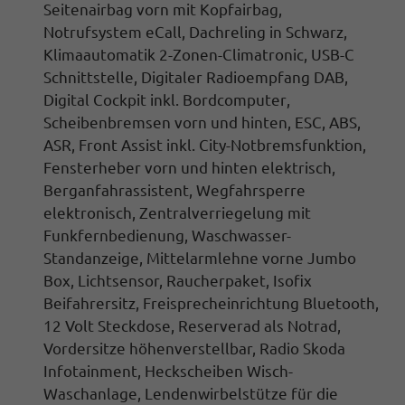
Seitenairbag vorn mit Kopfairbag,
Notrufsystem eCall, Dachreling in Schwarz,
Klimaautomatik 2-Zonen-Climatronic, USB-C
Schnittstelle, Digitaler Radioempfang DAB,
Digital Cockpit inkl. Bordcomputer
,
Scheibenbremsen vorn und hinten,
ESC, ABS,
ASR, Front Assist inkl. City-Notbremsfunktion,
Fensterheber vorn und hinten elektrisch,
Berganfahrassistent
, Wegfahrsperre
elektronisch,
Zentralverriegelung mit
Funkfernbedienung
, Waschwasser-
Standanzeige,
Mittelarmlehne vorne Jumbo
Box
, Lichtsensor, Raucherpaket, Isofix
Beifahrersitz,
Freisprecheinrichtung Bluetooth
,
12 Volt Steckdose,
Reserverad als Notrad,
Vordersitze höhenverstellbar, Radio Skoda
Infotainment
, Heckscheiben Wisch-
Waschanlage,
Lendenwirbelstütze für die