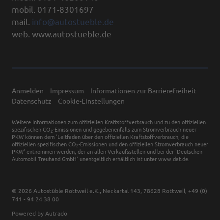
mobil. 0171-8301697
mail.
info@autostueble.de
web. www.autostueble.de
Anmelden
Impressum
Informationen zur Barrierefreiheit
Datenschutz
Cookie-Einstellungen
Weitere Informationen zum offiziellen Kraftstoffverbrauch und zu den offiziellen
spezifischen CO
-Emissionen und gegebenenfalls zum Stromverbrauch neuer
2
PKW können dem 'Leitfaden über den offiziellen Kraftstoffverbrauch, die
offiziellen spezifischen CO
-Emissionen und den offiziellen Stromverbrauch neuer
2
PKW' entnommen werden, der an allen Verkaufsstellen und bei der 'Deutschen
Automobil Treuhand GmbH' unentgeltlich erhältlich ist unter www.dat.de.
© 2026
Autostüble Rottweil e.K.
,
Neckartal 143
,
78628
Rottweil,
+49 (0)
741 - 94 24 38 00
Powered by Autrado