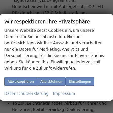
"Light Assist"), LED-Tagfahrlicht,
Nebelscheinwerfer mit Abbiegelicht, TOP-LED-
Rückleuchten, USB-C Schnittstelle am
Sicherheitsinnenspiegel (nur mit Ladefunktion),
Wir respektieren Ihre Privatsphäre
Außenspiegel elektrisch anklappbar,
Unsere Website setzt Cookies ein, um unsere
Außenspiegel elektrisch einstell- und
Dienste für Sie bereitzustellen. Hierbei
beheizbar, Regensensor)
berücksichtigen wir Ihre Auswahl und verarbeiten
Rückfahrkamera
nur die Daten für Marketing, Analytics und
ParkPilot vorn und hinten
Personalisierung, für die Sie uns Ihr Einverständnis
Kessy
(Schlüsselloses Schließ- und Startsystem)
geben. Sie können Ihre Einwilligung jederzeit mit
Fahrprofilauswahl
Wirkung für die Zukunft widerrufen.
Sitzheizung vorn
Verlängerung der Herstellergarantie auf 4
Alle akzeptieren
Alle ablehnen
Einstellungen
Jahre bis max. 120.000 km
Datenschutzerklärung
Impressum
Serienausstattung:
16 Zoll Leichtmetallräder, Airbag für Fahrer und
Beifahrer, Beifahrerairbag-Deaktivierung,