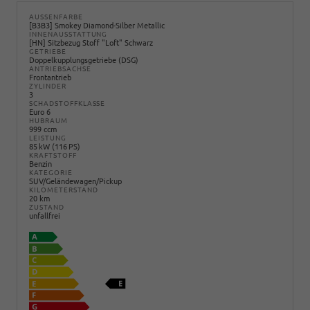
AUSSENFARBE
[B3B3] Smokey Diamond-Silber Metallic
INNENAUSSTATTUNG
[HN] Sitzbezug Stoff "Loft" Schwarz
GETRIEBE
Doppelkupplungsgetriebe (DSG)
ANTRIEBSACHSE
Frontantrieb
ZYLINDER
3
SCHADSTOFFKLASSE
Euro 6
HUBRAUM
999 ccm
LEISTUNG
85 kW (116 PS)
KRAFTSTOFF
Benzin
KATEGORIE
SUV/Geländewagen/Pickup
KILOMETERSTAND
20 km
ZUSTAND
unfallfrei