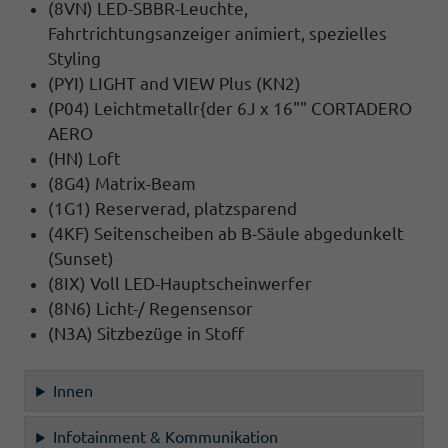
(8VN) LED-SBBR-Leuchte,
Fahrtrichtungsanzeiger animiert, spezielles
Styling
(PYI) LIGHT and VIEW Plus (KN2)
(P04) Leichtmetallr{der 6J x 16"" CORTADERO
AERO
(HN) Loft
(8G4) Matrix-Beam
(1G1) Reserverad, platzsparend
(4KF) Seitenscheiben ab B-Säule abgedunkelt
(Sunset)
(8IX) Voll LED-Hauptscheinwerfer
(8N6) Licht-/ Regensensor
(N3A) Sitzbezüge in Stoff
Innen
Infotainment & Kommunikation