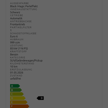
AUSSENFARBE
Black Magic Perleffekt
INNENAUSSTATTUNG
Schwarz
GETRIEBE
Automatik
ANTRIEBSACHSE
Frontantrieb
PARTIKELFILTER
1
SCHADSTOFFKLASSE
Euro 6
HUBRAUM
999 ccm
LEISTUNG
85 kW (116 PS)
KRAFTSTOFF
Benzin
KATEGORIE
SUV/Geländewagen/Pickup
KILOMETERSTAND
10 km
ERSTZULASSUNG
01.05.2026
ZUSTAND
unfallfrei