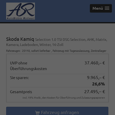
Menü
Skoda Kamiq
Selection 1.0 TSI DSG Selection, AHK, Matrix,
Kamera, Ladeboden, Winter, 16-Zoll
Fahrzeugnr.
:
25110
,
sofort lieferbar
,
Fahrzeug mit Tageszulassung
, Zentrallager
37.460,– €
UVP ohne
Überführungskosten
9.965,– €
Sie sparen:
26,6%
27.495,– €
Gesamtpreis
incl. 19% MwSt., den Kosten für Überführung und Zulassungspapieren
Fahrzeug anfragen