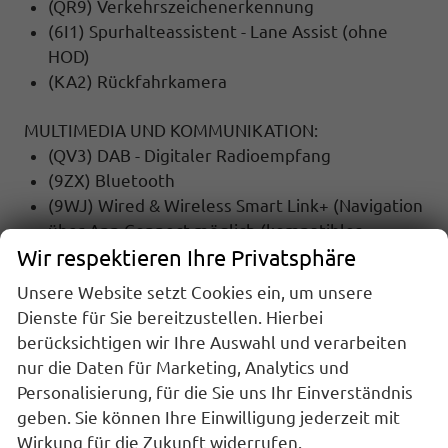
(QR9) Verkehrszeichenerkennung
(6I1) Spurhalteassistent - Lane Assist (ohne
HOD)
(KA2) Rückfahrkamera
MULTIMEDIA UND KOMMUNIKATION:
(QV3) DAB - Digitaler Radioempfang
(9ZX) Bluetooth
(9WJ) Wired & Wireless Smart Link+ (Navigation
über App Connect möglich (kompatibles
Wir respektieren Ihre Privatsphäre
Smartphone erforderlich))
Unsere Website setzt Cookies ein, um unsere
SICHERHEIT:
Dienste für Sie bereitzustellen. Hierbei
(EM2) Ablenkungs- und Müdigkeitserkennung
berücksichtigen wir Ihre Auswahl und verarbeiten
(6K2) ""FRONT ASSIST"" Radarbeobachtung des
nur die Daten für Marketing, Analytics und
Raums vor dem Fzg., inkl. City ANB, ohne
Personalisierung, für die Sie uns Ihr Einverständnis
adaptive
geben. Sie können Ihre Einwilligung jederzeit mit
(UG1) Berganfahrassistent
Wirkung für die Zukunft widerrufen.