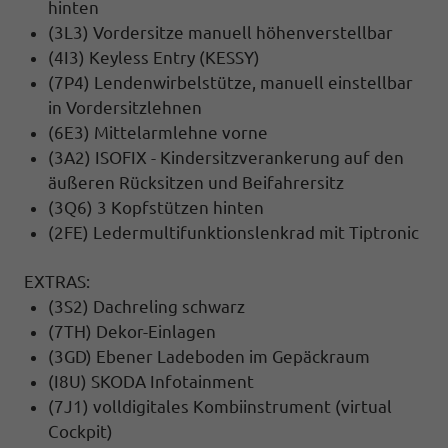
hinten
(3L3) Vordersitze manuell höhenverstellbar
(4I3) Keyless Entry (KESSY)
(7P4) Lendenwirbelstütze, manuell einstellbar
in Vordersitzlehnen
(6E3) Mittelarmlehne vorne
(3A2) ISOFIX - Kindersitzverankerung auf den
äußeren Rücksitzen und Beifahrersitz
(3Q6) 3 Kopfstützen hinten
(2FE) Ledermultifunktionslenkrad mit Tiptronic
EXTRAS:
(3S2) Dachreling schwarz
(7TH) Dekor-Einlagen
(3GD) Ebener Ladeboden im Gepäckraum
(I8U) SKODA Infotainment
(7J1) volldigitales Kombiinstrument (virtual
Cockpit)