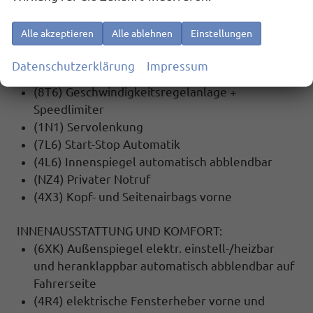
(4UF) Beifahrerairbag-Deaktivierung
(2H5) Drive Mode Select ohne Chassis Presets
Alle akzeptieren
Alle ablehnen
Einstellungen
(7X2) Einparkhilfe vorne und hinten
(1AS) Elektronisches Stabilisierungsprogramm
Datenschutzerklärung
Impressum
(ESP)
(8T6) Geschwindigkeitsregelanlage +
Speedlimiter
(1N1) Servolenkung
(7L6) Start-Stop Automatik
(4L6) Innenspiegel automatisch abblendbar
(NZ4) Privater Notruf
(4X3) Kopf- und Seitenairbags vorne
INNENAUSSTATTUNG UND KOMFORT:
(6XK) Außenspiegel elektr. einstell-/heizbar
und heranklappbar automatisch abblendbar auf
Fahrerseite
(4R4) elektrische Fensterheber vorne und