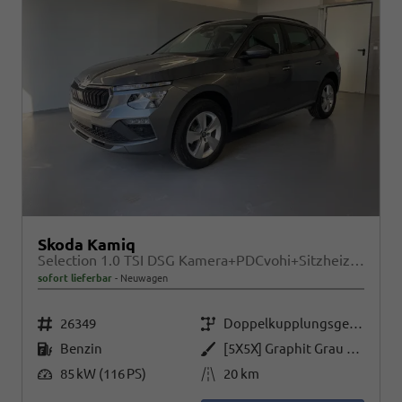
Skoda Kamiq
Selection 1.0 TSI DSG Kamera+PDCvohi+Sitzheizung+AppConnect+Sunset+Alu16
sofort lieferbar
Neuwagen
Fahrzeugnr.
Getriebe
26349
Doppelkupplungsgetriebe (DSG)
Kraftstoff
Außenfarbe
Benzin
[5X5X] Graphit Grau Metallic
Leistung
Kilometerstand
85 kW (116 PS)
20 km