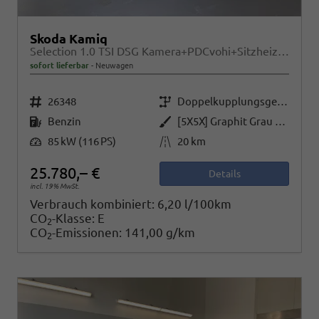
Skoda Kamiq
Selection 1.0 TSI DSG Kamera+PDCvohi+Sitzheizung+AppConnect+Sunset+Alu16
sofort lieferbar
Neuwagen
Fahrzeugnr.
Getriebe
26348
Doppelkupplungsgetriebe (DSG)
Kraftstoff
Außenfarbe
Benzin
[5X5X] Graphit Grau Metallic
Leistung
Kilometerstand
85 kW (116 PS)
20 km
25.780,– €
Details
incl. 19% MwSt.
Verbrauch kombiniert:
6,20 l/100km
CO
-Klasse:
E
2
CO
-Emissionen:
141,00 g/km
2