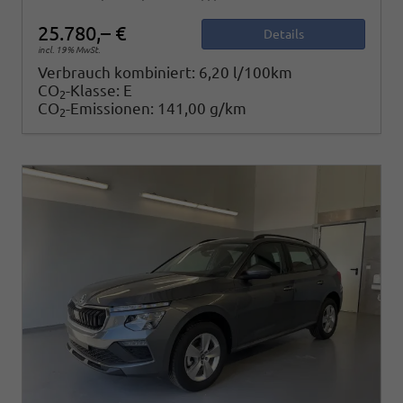
25.780,– €
Details
incl. 19% MwSt.
Verbrauch kombiniert:
6,20 l/100km
CO
-Klasse:
E
2
CO
-Emissionen:
141,00 g/km
2