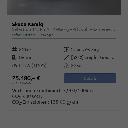
Skoda Kamiq
Selection 115PS AHK+Kessy+PDCvohi+Kamera+Climatronic+AppConnect+Sitzheizung
sofort lieferbar
Neuwagen
Fahrzeugnr.
Getriebe
26350
Schalt. 6-Gang
Kraftstoff
Außenfarbe
Benzin
[5X5X] Graphit Grau Metallic
Leistung
Kilometerstand
85 kW (116 PS)
20 km
25.480,– €
Details
incl. 19% MwSt.
Verbrauch kombiniert:
5,90 l/100km
CO
-Klasse:
D
2
CO
-Emissionen:
135,00 g/km
2