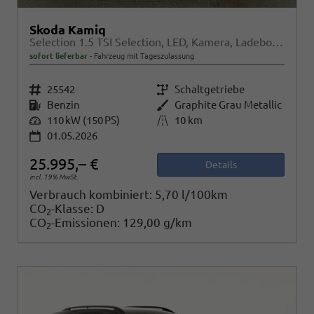
Skoda Kamiq
Selection 1.5 TSI Selection, LED, Kamera, Ladeboden, Winter
sofort lieferbar
Fahrzeug mit Tageszulassung
Fahrzeugnr.
25542
Getriebe
Schaltgetriebe
Kraftstoff
Benzin
Außenfarbe
Graphite Grau Metallic
Leistung
110 kW (150 PS)
Kilometerstand
10 km
01.05.2026
25.995,– €
Details
incl. 19% MwSt.
Verbrauch kombiniert:
5,70 l/100km
CO
-Klasse:
D
2
CO
-Emissionen:
129,00 g/km
2