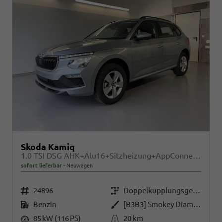
Skoda Kamiq
1.0 TSI DSG AHK+Alu16+Sitzheizung+AppConnect+GV5+LED+Nebel+Klima
sofort lieferbar
Neuwagen
Fahrzeugnr.
Getriebe
24896
Doppelkupplungsgetriebe (DSG)
Kraftstoff
Außenfarbe
Benzin
[B3B3] Smokey Diamond-Silber Metallic
Leistung
Kilometerstand
85 kW (116 PS)
20 km