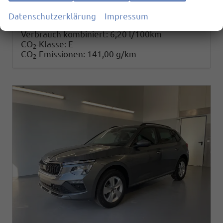
25.780,– €
Details
Datenschutzerklärung
Impressum
incl. 19% MwSt.
Verbrauch kombiniert:
6,20 l/100km
CO
-Klasse:
E
2
CO
-Emissionen:
141,00 g/km
2