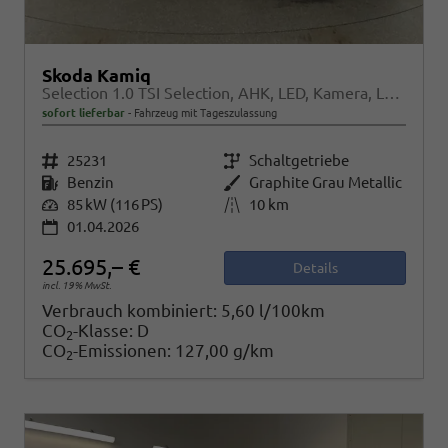
Skoda Kamiq
Selection 1.0 TSI Selection, AHK, LED, Kamera, Ladeboden, Winter
sofort lieferbar
Fahrzeug mit Tageszulassung
Fahrzeugnr.
25231
Getriebe
Schaltgetriebe
Kraftstoff
Benzin
Außenfarbe
Graphite Grau Metallic
Leistung
85 kW (116 PS)
Kilometerstand
10 km
01.04.2026
25.695,– €
Details
incl. 19% MwSt.
Verbrauch kombiniert:
5,60 l/100km
CO
-Klasse:
D
2
CO
-Emissionen:
127,00 g/km
2