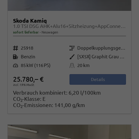
Skoda Kamiq
1.0 TSI DSG AHK+Alu16+Sitzheizung+AppConnect+GV5+LED+Nebel+Klima
sofort lieferbar
Neuwagen
Fahrzeugnr.
Getriebe
25918
Doppelkupplungsgetriebe (DSG)
Kraftstoff
Außenfarbe
Benzin
[5X5X] Graphit Grau Metallic
Leistung
Kilometerstand
85 kW (116 PS)
20 km
25.780,– €
Details
incl. 19% MwSt.
Verbrauch kombiniert:
6,20 l/100km
CO
-Klasse:
E
2
CO
-Emissionen:
141,00 g/km
2