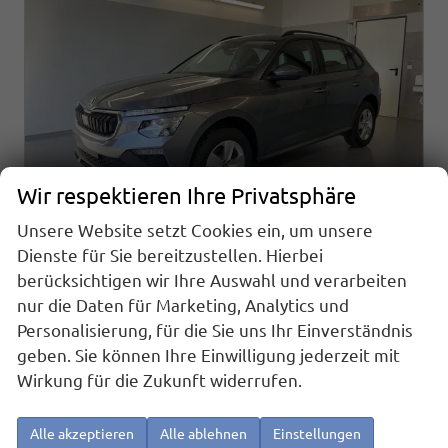
Wir respektieren Ihre Privatsphäre
Unsere Website setzt Cookies ein, um unsere
Dienste für Sie bereitzustellen. Hierbei
berücksichtigen wir Ihre Auswahl und verarbeiten
Skoda Kamiq
1.0 TSI DSG AHK+Alu16+Sitzheizung+AppConnect+GV5+LED+Nebel+Klima
nur die Daten für Marketing, Analytics und
sofort lieferbar
Neuwagen
Personalisierung, für die Sie uns Ihr Einverständnis
geben. Sie können Ihre Einwilligung jederzeit mit
Fahrzeugnr.
Getriebe
25919
Doppelkupplungsgetriebe (DSG)
Wirkung für die Zukunft widerrufen.
Kraftstoff
Außenfarbe
Benzin
[5X5X] Graphit Grau Metallic
Leistung
Kilometerstand
85 kW (116 PS)
20 km
Alle akzeptieren
Alle ablehnen
Einstellungen