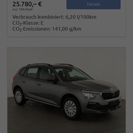
25.780,– €
Details
incl. 19% MwSt.
Verbrauch kombiniert:
6,20 l/100km
CO
-Klasse:
E
2
CO
-Emissionen:
141,00 g/km
2