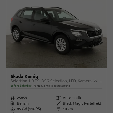
Skoda Kamiq
Selection 1.0 TSI DSG Selection, LED, Kamera, Winter, Ladeboden, 16-Zoll, 4.J-Garantie
sofort lieferbar
Fahrzeug mit Tageszulassung
Fahrzeugnr.
25859
Getriebe
Automatik
Kraftstoff
Benzin
Außenfarbe
Black Magic Perleffekt
Leistung
85 kW (116 PS)
Kilometerstand
10 km