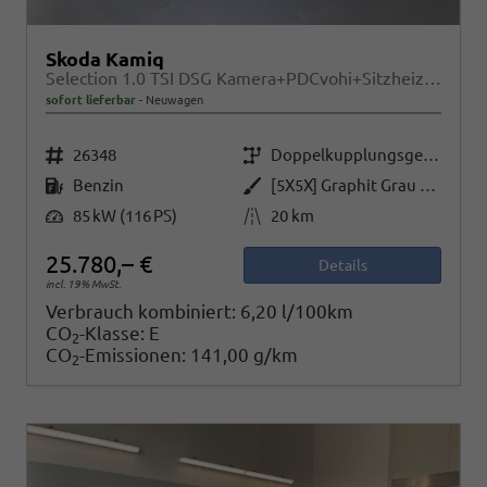
Skoda Kamiq
Selection 1.0 TSI DSG Kamera+PDCvohi+Sitzheizung+AppConnect+Sunset+Alu16
sofort lieferbar
Neuwagen
Fahrzeugnr.
Getriebe
26348
Doppelkupplungsgetriebe (DSG)
Kraftstoff
Außenfarbe
Benzin
[5X5X] Graphit Grau Metallic
Leistung
Kilometerstand
85 kW (116 PS)
20 km
25.780,– €
Details
incl. 19% MwSt.
Verbrauch kombiniert:
6,20 l/100km
CO
-Klasse:
E
2
CO
-Emissionen:
141,00 g/km
2