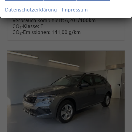
25.780,– €
Details
Datenschutzerklärung
Impressum
incl. 19% MwSt.
Verbrauch kombiniert:
6,20 l/100km
CO
-Klasse:
E
2
CO
-Emissionen:
141,00 g/km
2