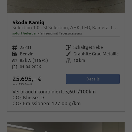
Skoda Kamiq
Selection 1.0 TSI Selection, AHK, LED, Kamera, Ladeboden, Winter
sofort lieferbar
Fahrzeug mit Tageszulassung
Fahrzeugnr.
25231
Getriebe
Schaltgetriebe
Kraftstoff
Benzin
Außenfarbe
Graphite Grau Metallic
Leistung
85 kW (116 PS)
Kilometerstand
10 km
01.04.2026
25.695,– €
Details
incl. 19% MwSt.
Verbrauch kombiniert:
5,60 l/100km
CO
-Klasse:
D
2
CO
-Emissionen:
127,00 g/km
2