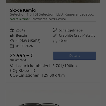
Skoda Kamiq
Selection 1.5 TSI Selection, LED, Kamera, Ladeboden, Winter
sofort lieferbar
Fahrzeug mit Tageszulassung
Fahrzeugnr.
25542
Getriebe
Schaltgetriebe
Kraftstoff
Benzin
Außenfarbe
Graphite Grau Metallic
Leistung
110 kW (150 PS)
Kilometerstand
10 km
01.05.2026
25.995,– €
Details
incl. 19% MwSt.
Verbrauch kombiniert:
5,70 l/100km
CO
-Klasse:
D
2
CO
-Emissionen:
129,00 g/km
2