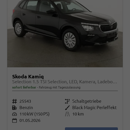
Skoda Kamiq
Selection 1.5 TSI Selection, LED, Kamera, Ladeboden, Winter
sofort lieferbar
Fahrzeug mit Tageszulassung
Fahrzeugnr.
25543
Getriebe
Schaltgetriebe
Kraftstoff
Benzin
Außenfarbe
Black Magic Perleffekt
Leistung
110 kW (150 PS)
Kilometerstand
10 km
01.05.2026