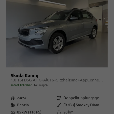
Skoda Kamiq
1.0 TSI DSG AHK+Alu16+Sitzheizung+AppConnect+GV5+LED+Nebel+Klima
sofort lieferbar
Neuwagen
Fahrzeugnr.
Getriebe
24896
Doppelkupplungsgetriebe (DSG)
Kraftstoff
Außenfarbe
Benzin
[B3B3] Smokey Diamond-Silber Metallic
Leistung
Kilometerstand
85 kW (116 PS)
20 km