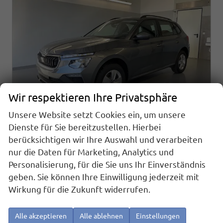
Wir respektieren Ihre Privatsphäre
Unsere Website setzt Cookies ein, um unsere
Dienste für Sie bereitzustellen. Hierbei
berücksichtigen wir Ihre Auswahl und verarbeiten
Skoda Kamiq
1.0 TSI DSG AHK+Alu16+Sitzheizung+AppConnect+GV5+LED+Nebel+Klima
nur die Daten für Marketing, Analytics und
sofort lieferbar
Neuwagen
Personalisierung, für die Sie uns Ihr Einverständnis
geben. Sie können Ihre Einwilligung jederzeit mit
Fahrzeugnr.
Getriebe
25919
Doppelkupplungsgetriebe (DSG)
Wirkung für die Zukunft widerrufen.
Kraftstoff
Außenfarbe
Benzin
[5X5X] Graphit Grau Metallic
Leistung
Kilometerstand
85 kW (116 PS)
20 km
Alle akzeptieren
Alle ablehnen
Einstellungen