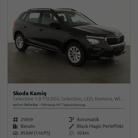
Skoda Kamiq
Selection 1.0 TSI DSG Selection, LED, Kamera, Winter, Ladeboden, 16-Zoll, 4.J-Garantie
sofort lieferbar
Fahrzeug mit Tageszulassung
Fahrzeugnr.
25859
Getriebe
Automatik
Kraftstoff
Benzin
Außenfarbe
Black Magic Perleffekt
Leistung
85 kW (116 PS)
Kilometerstand
10 km