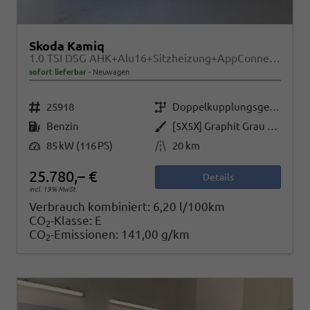
Skoda Kamiq
1.0 TSI DSG AHK+Alu16+Sitzheizung+AppConnect+GV5+LED+Nebel+Klima
sofort lieferbar
Neuwagen
Fahrzeugnr.
Getriebe
25918
Doppelkupplungsgetriebe (DSG)
Kraftstoff
Außenfarbe
Benzin
[5X5X] Graphit Grau Metallic
Leistung
Kilometerstand
85 kW (116 PS)
20 km
25.780,– €
Details
incl. 19% MwSt.
Verbrauch kombiniert:
6,20 l/100km
CO
-Klasse:
E
2
CO
-Emissionen:
141,00 g/km
2