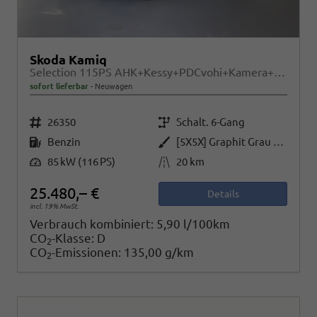
Skoda Kamiq
Selection 115PS AHK+Kessy+PDCvohi+Kamera+Climatronic+AppConnect+Sitzheizung
sofort lieferbar
Neuwagen
Fahrzeugnr.
Getriebe
26350
Schalt. 6-Gang
Kraftstoff
Außenfarbe
Benzin
[5X5X] Graphit Grau Metallic
Leistung
Kilometerstand
85 kW (116 PS)
20 km
25.480,– €
Details
incl. 19% MwSt.
Verbrauch kombiniert:
5,90 l/100km
CO
-Klasse:
D
2
CO
-Emissionen:
135,00 g/km
2