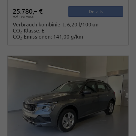
25.780,– €
Details
incl. 19% MwSt.
Verbrauch kombiniert:
6,20 l/100km
CO
-Klasse:
E
2
CO
-Emissionen:
141,00 g/km
2