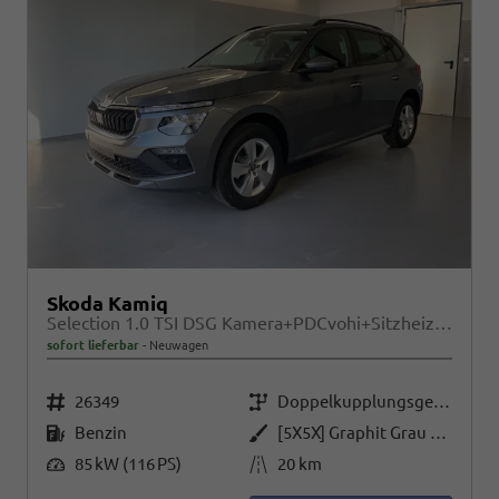
Skoda Kamiq
Selection 1.0 TSI DSG Kamera+PDCvohi+Sitzheizung+AppConnect+Sunset+Alu16
sofort lieferbar
Neuwagen
Fahrzeugnr.
Getriebe
26349
Doppelkupplungsgetriebe (DSG)
Kraftstoff
Außenfarbe
Benzin
[5X5X] Graphit Grau Metallic
Leistung
Kilometerstand
85 kW (116 PS)
20 km