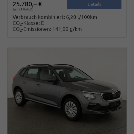
25.780,– €
Details
incl. 19% MwSt.
Verbrauch kombiniert:
6,20 l/100km
CO
-Klasse:
E
2
CO
-Emissionen:
141,00 g/km
2