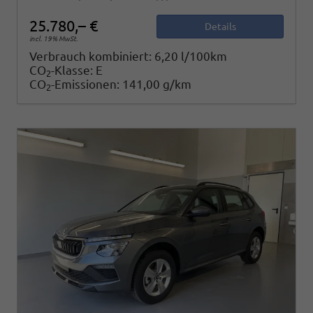
25.780,– €
Details
incl. 19% MwSt.
Verbrauch kombiniert:
6,20 l/100km
CO
-Klasse:
E
2
CO
-Emissionen:
141,00 g/km
2