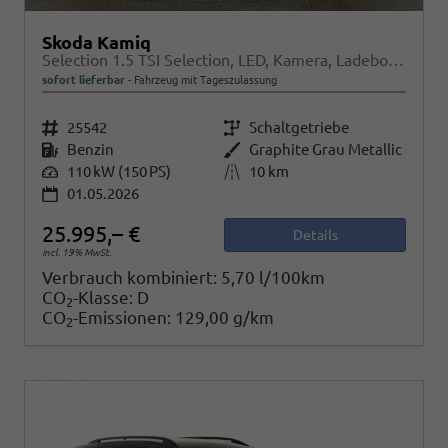
Skoda Kamiq
Selection 1.5 TSI Selection, LED, Kamera, Ladeboden, Winter
sofort lieferbar
Fahrzeug mit Tageszulassung
Fahrzeugnr.
25542
Getriebe
Schaltgetriebe
Kraftstoff
Benzin
Außenfarbe
Graphite Grau Metallic
Leistung
110 kW (150 PS)
Kilometerstand
10 km
01.05.2026
25.995,– €
Details
incl. 19% MwSt.
Verbrauch kombiniert:
5,70 l/100km
CO
-Klasse:
D
2
CO
-Emissionen:
129,00 g/km
2