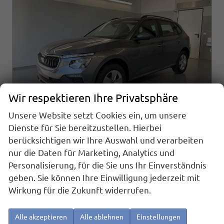
Wir respektieren Ihre Privatsphäre
Unsere Website setzt Cookies ein, um unsere
Dienste für Sie bereitzustellen. Hierbei
berücksichtigen wir Ihre Auswahl und verarbeiten
Skoda Kamiq
1.0 TSI DSG AHK+Alu16+Sitzheizung+AppConnect+GV5+LED+Nebel+Klima
nur die Daten für Marketing, Analytics und
sofort lieferbar
Neuwagen
Personalisierung, für die Sie uns Ihr Einverständnis
geben. Sie können Ihre Einwilligung jederzeit mit
Fahrzeugnr.
Getriebe
25919
Doppelkupplungsgetriebe (DSG)
Wirkung für die Zukunft widerrufen.
Kraftstoff
Außenfarbe
Benzin
[5X5X] Graphit Grau Metallic
Leistung
Kilometerstand
85 kW (116 PS)
20 km
Alle akzeptieren
Alle ablehnen
Einstellungen