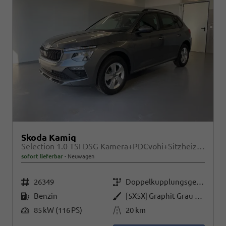
Skoda Kamiq
Selection 1.0 TSI DSG Kamera+PDCvohi+Sitzheizung+AppConnect+Sunset+Alu16
sofort lieferbar
Neuwagen
Fahrzeugnr.
Getriebe
26349
Doppelkupplungsgetriebe (DSG)
Kraftstoff
Außenfarbe
Benzin
[5X5X] Graphit Grau Metallic
Leistung
Kilometerstand
85 kW (116 PS)
20 km