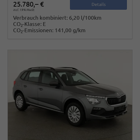
25.780,– €
Details
incl. 19% MwSt.
Verbrauch kombiniert:
6,20 l/100km
CO
-Klasse:
E
2
CO
-Emissionen:
141,00 g/km
2