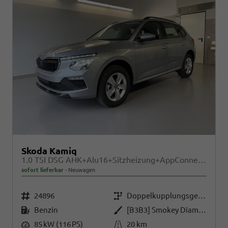
Skoda Kamiq
1.0 TSI DSG AHK+Alu16+Sitzheizung+AppConnect+GV5+LED+Nebel+Klima
sofort lieferbar
Neuwagen
Fahrzeugnr.
Getriebe
24896
Doppelkupplungsgetriebe (DSG)
Kraftstoff
Außenfarbe
Benzin
[B3B3] Smokey Diamond-Silber Metallic
Leistung
Kilometerstand
85 kW (116 PS)
20 km