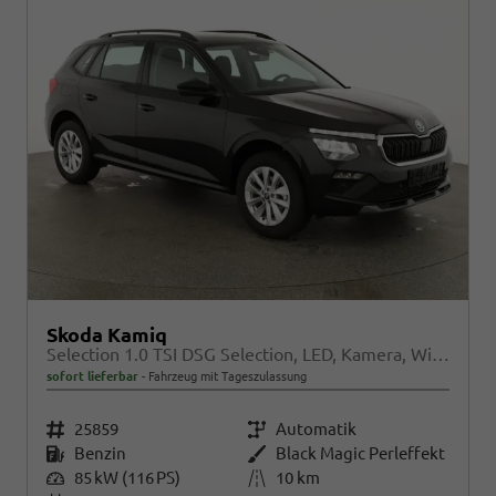
Skoda Kamiq
Selection 1.0 TSI DSG Selection, LED, Kamera, Winter, Ladeboden, 16-Zoll, 4.J-Garantie
sofort lieferbar
Fahrzeug mit Tageszulassung
Fahrzeugnr.
25859
Getriebe
Automatik
Kraftstoff
Benzin
Außenfarbe
Black Magic Perleffekt
Leistung
85 kW (116 PS)
Kilometerstand
10 km