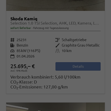
Skoda Kamiq
Selection 1.0 TSI Selection, AHK, LED, Kamera, Ladeboden, Winter
sofort lieferbar
Fahrzeug mit Tageszulassung
Fahrzeugnr.
25231
Getriebe
Schaltgetriebe
Kraftstoff
Benzin
Außenfarbe
Graphite Grau Metallic
Leistung
85 kW (116 PS)
Kilometerstand
10 km
01.04.2026
25.695,– €
Details
incl. 19% MwSt.
Verbrauch kombiniert:
5,60 l/100km
CO
-Klasse:
D
2
CO
-Emissionen:
127,00 g/km
2