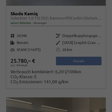
Skoda Kamiq
Selection 1.0 TSI DSG Kamera+PDCvohi+Sitzheizung+AppConnect+Sunset+Alu16
sofort lieferbar
Neuwagen
Fahrzeugnr.
Getriebe
26348
Doppelkupplungsgetriebe (DSG)
Kraftstoff
Außenfarbe
Benzin
[5X5X] Graphit Grau Metallic
Leistung
Kilometerstand
85 kW (116 PS)
20 km
25.780,– €
Details
incl. 19% MwSt.
Verbrauch kombiniert:
6,20 l/100km
CO
-Klasse:
E
2
CO
-Emissionen:
141,00 g/km
2