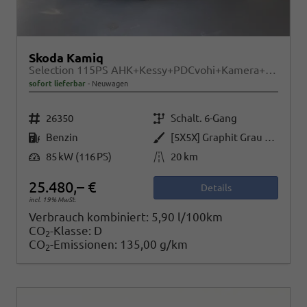
Skoda Kamiq
Selection 115PS AHK+Kessy+PDCvohi+Kamera+Climatronic+AppConnect+Sitzheizung
sofort lieferbar
Neuwagen
Fahrzeugnr.
Getriebe
26350
Schalt. 6-Gang
Kraftstoff
Außenfarbe
Benzin
[5X5X] Graphit Grau Metallic
Leistung
Kilometerstand
85 kW (116 PS)
20 km
25.480,– €
Details
incl. 19% MwSt.
Verbrauch kombiniert:
5,90 l/100km
CO
-Klasse:
D
2
CO
-Emissionen:
135,00 g/km
2