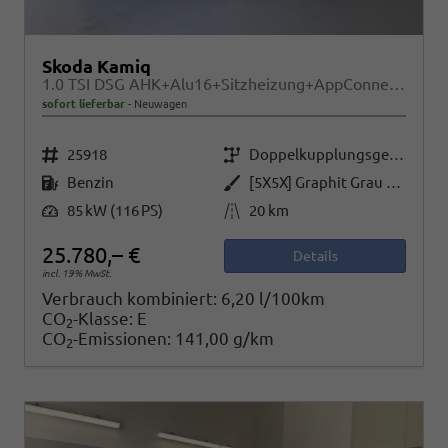
Skoda Kamiq
1.0 TSI DSG AHK+Alu16+Sitzheizung+AppConnect+GV5+LED+Nebel+Klima
sofort lieferbar
Neuwagen
Fahrzeugnr.
Getriebe
25918
Doppelkupplungsgetriebe (DSG)
Kraftstoff
Außenfarbe
Benzin
[5X5X] Graphit Grau Metallic
Leistung
Kilometerstand
85 kW (116 PS)
20 km
25.780,– €
Details
incl. 19% MwSt.
Verbrauch kombiniert:
6,20 l/100km
CO
-Klasse:
E
2
CO
-Emissionen:
141,00 g/km
2