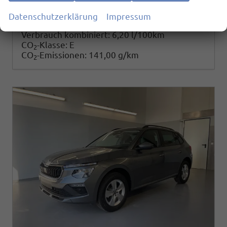
25.780,– €
Details
Datenschutzerklärung
Impressum
incl. 19% MwSt.
Verbrauch kombiniert:
6,20 l/100km
CO
-Klasse:
E
2
CO
-Emissionen:
141,00 g/km
2