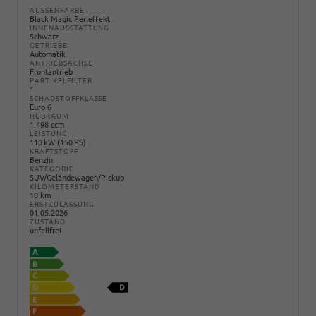
AUSSENFARBE
Black Magic Perleffekt
INNENAUSSTATTUNG
Schwarz
GETRIEBE
Automatik
ANTRIEBSACHSE
Frontantrieb
PARTIKELFILTER
1
SCHADSTOFFKLASSE
Euro 6
HUBRAUM
1.498 ccm
LEISTUNG
110 kW (150 PS)
KRAFTSTOFF
Benzin
KATEGORIE
SUV/Geländewagen/Pickup
KILOMETERSTAND
10 km
ERSTZULASSUNG
01.05.2026
ZUSTAND
unfallfrei