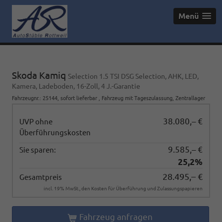
Menü
Skoda Kamiq
Selection 1.5 TSI DSG Selection, AHK, LED,
Kamera, Ladeboden, 16-Zoll, 4 J.-Garantie
Fahrzeugnr.
:
25144
,
sofort lieferbar
,
Fahrzeug mit Tageszulassung
, Zentrallager
38.080,– €
UVP ohne
Überführungskosten
9.585,– €
Sie sparen:
25,2%
28.495,– €
Gesamtpreis
incl. 19% MwSt., den Kosten für Überführung und Zulassungspapieren
Fahrzeug anfragen