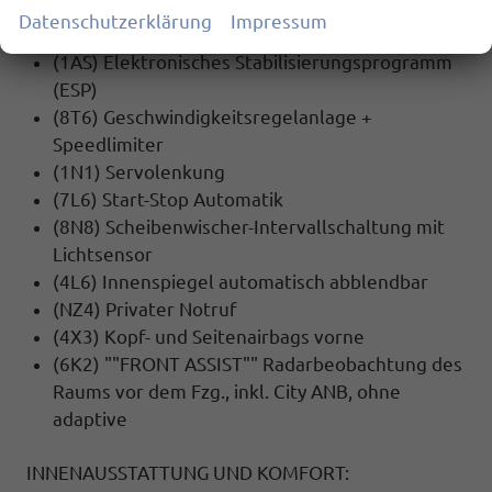
(2H5) Drive Mode Select ohne Chassis Presets
Datenschutzerklärung
Impressum
(7X2) Einparkhilfe vorne und hinten
(1AS) Elektronisches Stabilisierungsprogramm
(ESP)
(8T6) Geschwindigkeitsregelanlage +
Speedlimiter
(1N1) Servolenkung
(7L6) Start-Stop Automatik
(8N8) Scheibenwischer-Intervallschaltung mit
Lichtsensor
(4L6) Innenspiegel automatisch abblendbar
(NZ4) Privater Notruf
(4X3) Kopf- und Seitenairbags vorne
(6K2) ""FRONT ASSIST"" Radarbeobachtung des
Raums vor dem Fzg., inkl. City ANB, ohne
adaptive
INNENAUSSTATTUNG UND KOMFORT: