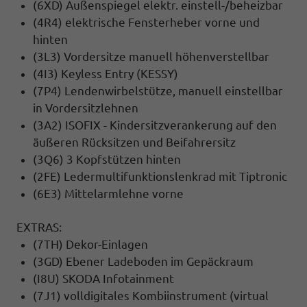
(6XD) Außenspiegel elektr. einstell-/beheizbar
(4R4) elektrische Fensterheber vorne und
hinten
(3L3) Vordersitze manuell höhenverstellbar
(4I3) Keyless Entry (KESSY)
(7P4) Lendenwirbelstütze, manuell einstellbar
in Vordersitzlehnen
(3A2) ISOFIX - Kindersitzverankerung auf den
äußeren Rücksitzen und Beifahrersitz
(3Q6) 3 Kopfstützen hinten
(2FE) Ledermultifunktionslenkrad mit Tiptronic
(6E3) Mittelarmlehne vorne
EXTRAS:
(7TH) Dekor-Einlagen
(3GD) Ebener Ladeboden im Gepäckraum
(I8U) SKODA Infotainment
(7J1) volldigitales Kombiinstrument (virtual