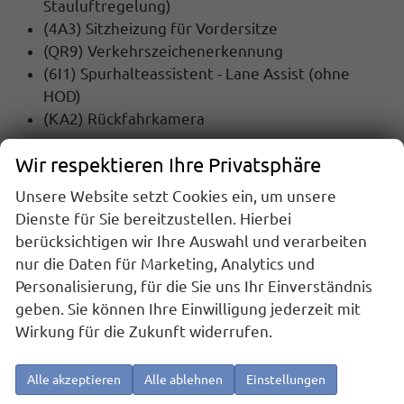
Stauluftregelung)
(4A3) Sitzheizung für Vordersitze
(QR9) Verkehrszeichenerkennung
(6I1) Spurhalteassistent - Lane Assist (ohne
HOD)
(KA2) Rückfahrkamera
Wir respektieren Ihre Privatsphäre
MULTIMEDIA UND KOMMUNIKATION:
(QV3) DAB - Digitaler Radioempfang
Unsere Website setzt Cookies ein, um unsere
(9ZX) Bluetooth
Dienste für Sie bereitzustellen. Hierbei
(9WJ) Wired & Wireless Smart Link+ (Navigation
berücksichtigen wir Ihre Auswahl und verarbeiten
über App Connect möglich (kompatibles
nur die Daten für Marketing, Analytics und
Smartphone erforderlich))
Personalisierung, für die Sie uns Ihr Einverständnis
geben. Sie können Ihre Einwilligung jederzeit mit
SICHERHEIT:
Wirkung für die Zukunft widerrufen.
(UG1) Berganfahrassistent
(EM2) Ablenkungs- und Müdigkeitserkennung
Alle akzeptieren
Alle ablehnen
Einstellungen
(4UF) Beifahrerairbag-Deaktivierung